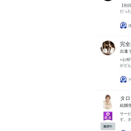
【初回
だった
完全
出逢
⭐︎お
がどん
タロ
結婚
サービ
す。タ
離席中