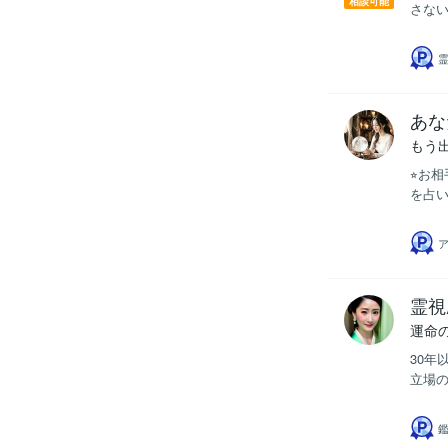
相談可能
さない
霊
あな
もう
⭐︎お
を占い
霊視
運命
30年
立場の