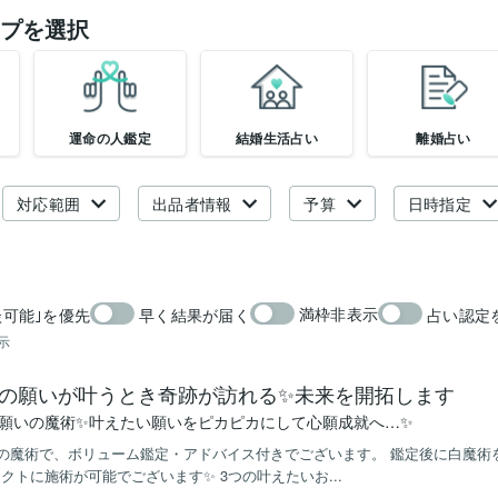
プを選択
運命の人鑑定
結婚生活占い
離婚占い
対応範囲
出品者情報
予算
日時指定
満枠非表示
談可能｣を優先
早く結果が届く
占い認定
示
の願いが叶うとき奇跡が訪れる✨未来を開拓します
の願いの魔術✨叶えたい願いをピカピカにして心願成就へ…✨
分の魔術で、ボリューム鑑定・アドバイス付きでございます。 鑑定後に白魔術
クトに施術が可能でございます✨ 3つの叶えたいお...