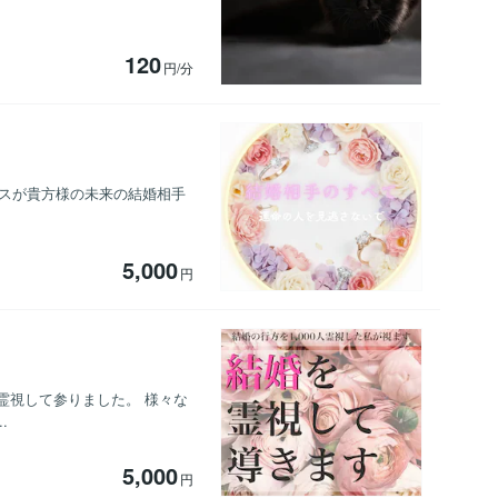
120
円/分
リスが貴方様の未来の結婚相手
5,000
円
霊視して参りました。 様々な
.
5,000
円