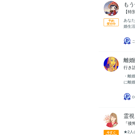
もう
【特
あなた
予約
受付中
婚生活
ご
離婚
行き
・離
に離婚
O
霊視
『後
★2人
今すぐ