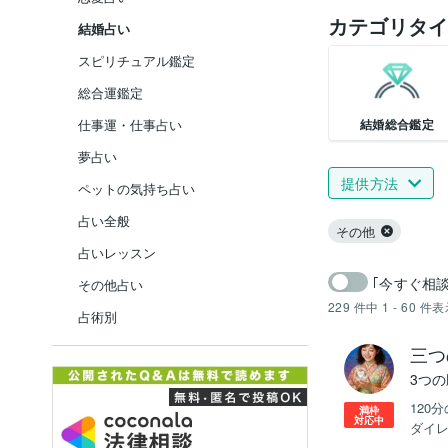
カテゴリタイ
結婚占い
スピリチュアル鑑定
総合運鑑定
結婚総合鑑定
仕事運・仕事占い
夢占い
提供方法
ペットの気持ち占い
占い全般
その他
占いレッスン
｢今すぐ相
その他占い
229
件中
1 - 60
件表
占術別
三つ
3つ
120
満枠
対応中
ダイレ