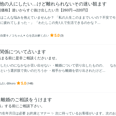
他の人にしたい…けど離れられないその迷い観ます
別価格】迷いからすぐ抜け出したい方【260円→220円】
はこんな悩みを抱えていませんか？ 「私の人生このままでいいの？不安でモ
に疲れてしまった・」 「わたしこの先1人で生活できるのかな？...
5.0
自愛キノコちゃん✴︎ 心を読み解く占い
(3)
関係について占います
詰まる前に是非ご相談くださいませ。
婚したいのになかなか言い出せない ・離婚について切り出したものの、 なか
という選択肢で良いのだろうか ・相手から離婚を切り出されたけど...
5.0
L占い師koro
(148)
 離婚のご相談をうけます
悔』する前にご相談下さい。
の生年月日は必要 お約束とマナー ✨ 次に待っているお客様がいます。次の