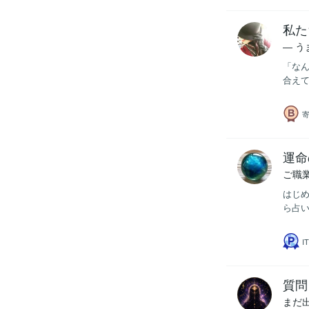
私た
― 
「なん
合えて
運命
ご職
はじめ
ら占い
質問
まだ