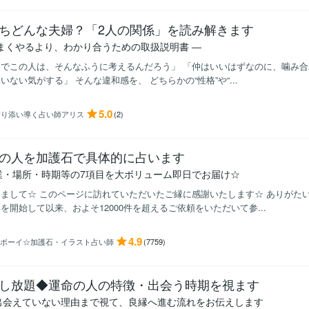
ちどんな夫婦？「2人の関係」を読み解きます
うまくやるより、わかり合うための取扱説明書 ―
でこの人は、そんなふうに考えるんだろう」 「仲はいいはずなのに、噛み合
いない気がする」 そんな違和感を、 どちらかの“性格”や“...
5.0
寄り添い導く占い師アリス
(2)
の人を加護石で具体的に占います
業・場所・時期等の7項目を大ボリューム即日でお届け☆
まして☆ このページに訪れていただいたご縁に感謝いたします☆ ありがたい
を開始して以来、およそ12000件を超えるご依頼をいただいて参...
4.9
ITボーイ☆加護石・イラスト占い師
(7759)
し放題◆運命の人の特徴・出会う時期を視ます
出会えていない理由まで視て、良縁へ進む流れをお伝えします