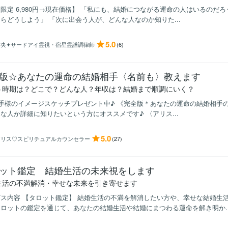
限定 6,980円→現在価格】 「私にも、結婚につながる運命の人はいるのだ
らどうしよう」 「次に出会う人が、どんな人なのか知りた...
5.0
澪央✦サードアイ霊視・宿星霊譜調律師
(6)
版☆あなたの運命の結婚相手〈名前も〉教えます
う時期は？どこで？どんな人？年収は？結婚まで順調にいく？
相手様のイメージスケッチプレゼント中♪ 《完全版＊あなたの運命の結婚相手
な人か詳細に知りたいという方にオススメです♪ 〈アリス...
5.0
アリス♡スピリチュアルカウンセラー
(27)
ット鑑定 結婚生活の未来視をします
生活の不満解消・幸せな未来を引き寄せます
ス内容 【タロット鑑定】 結婚生活の不満を解消したい方や、幸せな結婚生
ロットの鑑定を通じて、あなたの結婚生活や結婚にまつわる運命を解き明か..