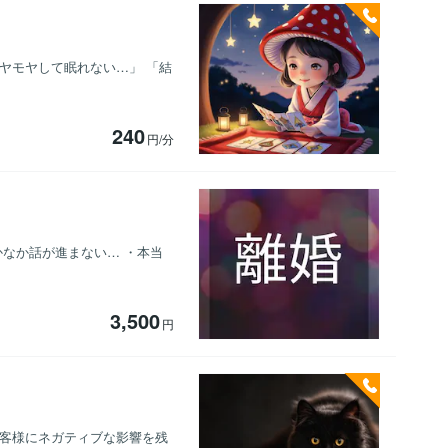
ヤモヤして眠れない…」 「結
240
円/分
なか話が進まない… ・本当
3,500
円
お客様にネガティブな影響を残