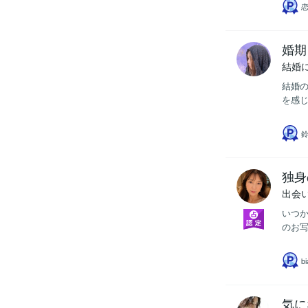
婚期
結婚
結婚の
を感じ
独身
出会
いつか
のお写
b
気に