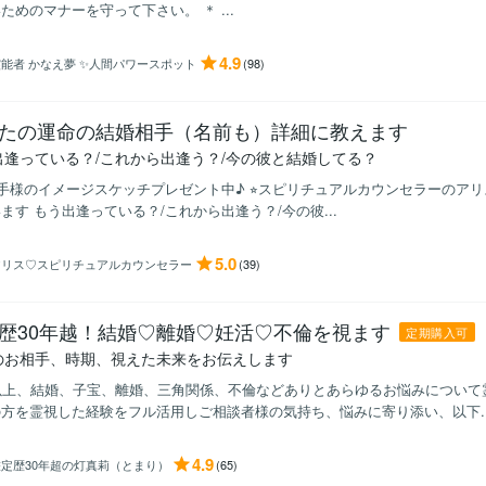
ためのマナーを守って下さい。 ＊ ...
4.9
能者 かなえ夢 ✨️人間パワースポット
(98)
たの運命の結婚相手（名前も）詳細に教えます
出逢っている？/これから出逢う？/今の彼と結婚してる？
相手様のイメージスケッチプレゼント中♪ ⭐︎スピリチュアルカウンセラーのア
ます もう出逢っている？/これから出逢う？/今の彼...
5.0
アリス♡スピリチュアルカウンセラー
(39)
歴30年越！結婚♡離婚♡妊活♡不倫を視ます
定期購入可
のお相手、時期、視えた未来をお伝えします
以上、結婚、子宝、離婚、三角関係、不倫などありとあらゆるお悩みについて
方を霊視した経験をフル活用しご相談者様の気持ち、悩みに寄り添い、以下..
4.9
鑑定歴30年超の灯真莉（とまり）
(65)