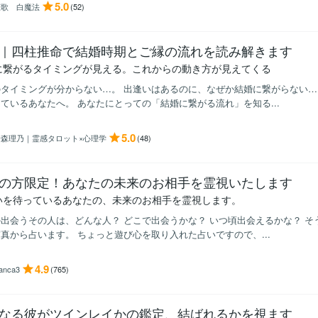
5.0
恋歌 白魔法
(52)
｜四柱推命で結婚時期とご縁の流れを読み解きます
に繋がるタイミングが見える。これからの動き方が見えてくる
タイミングが分からない…。 出逢いはあるのに、なぜか結婚に繋がらない…
ているあなたへ。 あなたにとっての「結婚に繋がる流れ」を知る...
5.0
鈴森理乃｜霊感タロット×心理学
(48)
の方限定！あなたの未来のお相手を霊視いたします
いを待っているあなたの、未来のお相手を霊視します。
出会うその人は、どんな人？ どこで出会うかな？ いつ頃出会えるかな？ 
真から占います。 ちょっと遊び心を取り入れた占いですので、...
4.9
ianca3
(765)
なる彼がツインレイかの鑑定、結ばれるかを視ます