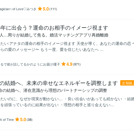
5.0
agician✨of Love♡みつき
(111)
26年に出会う？運命のお相手のイメージ視ます
1人…周りが結婚して焦る。婚活マッチングアプリ再婚離婚
たい:アナタの運命の相手のイメージ視ます 天使が導く、あなたの運命の恋
らの愛のメッセージ〜 もう一度、愛を信じたいあなたへ ...
4.9
まるで彼が話してるかのようにお届けl運子
(971)
の結婚へ、未来の幸せなエネルギーを調整します
定期購
運命の結婚へ、潜在意識から理想のパートナーシップの調整
たいのに、なぜか現実が動かない… ・良い出会いがあっても続かない ・結
を頑張っているのに結果が出ない ・理想の相手と巡り会えない...
5.0
rk of Time
(38)