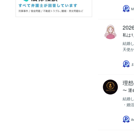
M
20
私は
結婚し
天使か
理想
〜 
結婚し
・婚活
A