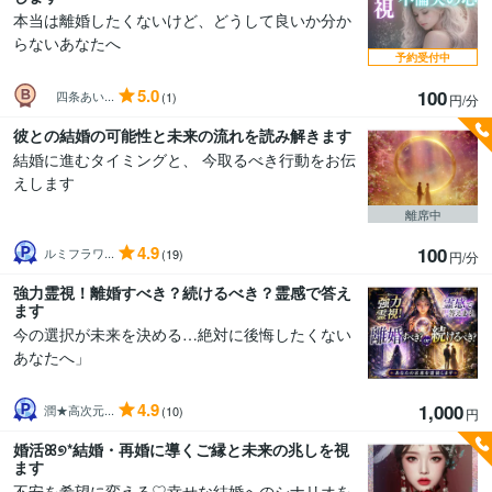
本当は離婚したくないけど、どうして良いか分か
らないあなたへ
予約受付中
5.0
100
四条あい...
(1)
円/分
彼との結婚の可能性と未来の流れを読み解きます
結婚に進むタイミングと、 今取るべき行動をお伝
えします
離席中
4.9
100
ルミフラワ...
(19)
円/分
強力霊視！離婚すべき？続けるべき？霊感で答え
ます
今の選択が未来を決める…絶対に後悔したくない
あなたへ」
4.9
1,000
潤★高次元...
(10)
円
婚活ꕤ୭*結婚・再婚に導くご縁と未来の兆しを視
ます
不安を希望に変える♡幸せな結婚へのシナリオを