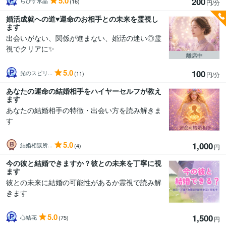
5.0
200
らぴす水晶
(16)
円/分
婚活成就への道♥️運命のお相手との未来を霊視し
ます
出会いがない、関係が進まない、婚活の迷い◎霊
視でクリアに✨
離席中
5.0
100
光のスピリ...
(11)
円/分
あなたの運命の結婚相手をハイヤーセルフが教え
ます
あなたの結婚相手の特徴・出会い方を読み解きま
す
5.0
1,000
結婚相談所...
(4)
円
今の彼と結婚できますか？彼との未来を丁寧に視
ます
彼との未来に結婚の可能性があるか霊視で読み解
きます
5.0
1,500
心結花
(75)
円