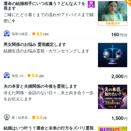
運命の結婚相手にいつ出逢う？どんな人？を
視ます
ご縁にたどり着くまでの流れやアドバイスまで細
密に✣
予約受付中
5.0
160
翡翠の精霊...
(34)
円/分
男女関係のお悩み 霊視鑑定します
結婚生活のお悩み霊視・カウンセリングします
5.0
2,000
美悠_mi...
(26)
円
夫の本音と夫婦関係の今後を霊視します
冷えた関係・会話のない日々…夫と向き合う一歩
をお伝えします
5.0
1,500
愛｜結界巫...
(3)
円
結婚はいつ叶う？運命と未来の行方をズバリ霊視