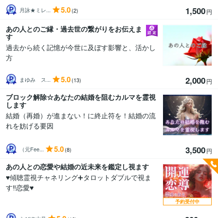
5.0
1,500
月詠★ミレ...
(2)
円
あの人とのご縁・過去世の繋がりをお伝えま
す
過去から続く記憶が今世に及ぼす影響と、活かし
方
5.0
2,000
まゆみ ス...
(13)
円
ブロック解除☆あなたの結婚を阻むカルマを霊視
します
結婚（再婚）が進まない！に終止符を！結婚の流
れを妨げる要因
5.0
3,500
（元Fee...
(8)
円
あの人との恋愛や結婚の近未来を鑑定し視ます
♥️傾聴霊視チャネリング➕タロットダブルで視ま
す‼️恋愛♥️
予約受付中