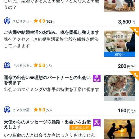
この先、結婚できる人と出会う？どんな人と出会
うの？
4.9
3,500
スピリチュ...
(829)
円
ご夫婦や結婚生活のお悩み、魂を霊視し整えます
魂へアクセスし✡️結婚生活家族全般を紐解き解決
していきます
相談中
5.0
200
『おるおる...
(15)
円/分
運命の出会い❤️理想のパートナーとの出会い
を視ます
出会いのタイミングや相手の特徴を丁寧に視ます
離席中
5.0
160
ヒマラヤ霊...
(50)
円/分
天使からのメッセージ♡婚期・出会いをお伝
えします
定期購入可
いつ運命の人と出会うか今はっきりさせません