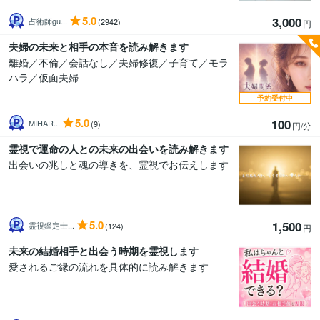
5.0
3,000
占術師gu...
(2942)
円
夫婦の未来と相手の本音を読み解きます
離婚／不倫／会話なし／夫婦修復／子育て／モラ
ハラ／仮面夫婦
予約受付中
5.0
100
MIHAR...
(9)
円/分
霊視で運命の人との未来の出会いを読み解きます
出会いの兆しと魂の導きを、霊視でお伝えします
5.0
1,500
霊視鑑定士...
(124)
円
未来の結婚相手と出会う時期を霊視します
愛されるご縁の流れを具体的に読み解きます