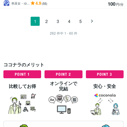
4.9
100
幸巫女・ゆ...
(55)
円/分
1
2
3
4
5
262
件中
1 - 60
件
ココナラのメリット
オンラインで
比較してお得
安心・安全
完結