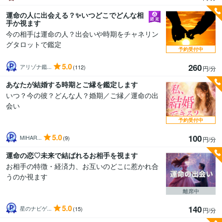
運命の人に出会える？✨いつどこでどんな相
手か視ます
今の相手は運命の人？出会いや時期をチャネリン
グタロットで鑑定
予約受付中
5.0
260
アリゾナ鑑...
(112)
円/分
あなたが結婚する時期とご縁を鑑定します
いつ？今の彼？どんな人？婚期／ご縁／運命の出
会い
予約受付中
5.0
100
MIHAR...
(9)
円/分
運命の恋♡未来で結ばれるお相手を視ます
お相手の特徴・経済力、お互いのどこに惹かれ合
うのか視ます
離席中
5.0
140
星のナビゲ...
(15)
円/分