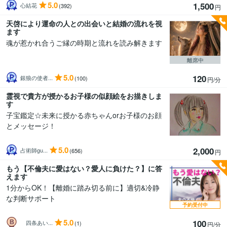
5.0
1,500
心結花
(392)
円
天啓により運命の人との出会いと結婚の流れを視
ます
魂が惹かれ合うご縁の時期と流れを読み解きます
離席中
5.0
120
銀狼の使者...
(100)
円/分
霊視で貴方が授かるお子様の似顔絵をお描きしま
す
子宝鑑定☆未来に授かる赤ちゃんorお子様のお顔
とメッセージ！
5.0
2,000
占術師gu...
(656)
円
もう【不倫夫に愛はない？愛人に負けた？】に答
えます
1分からOK！【離婚に踏み切る前に】適切&冷静
な判断サポート
予約受付中
5.0
100
四条あい...
(1)
円/分