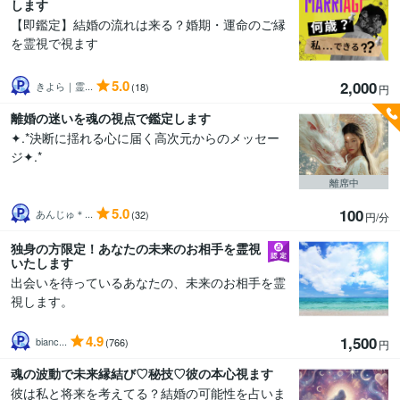
します
【即鑑定】結婚の流れは来る？婚期・運命のご縁
を霊視で視ます
5.0
2,000
きよら｜霊...
(18)
円
離婚の迷いを魂の視点で鑑定します
✦.*決断に揺れる心に届く高次元からのメッセー
ジ✦.*
離席中
5.0
100
あんじゅ＊...
(32)
円/分
独身の方限定！あなたの未来のお相手を霊視
いたします
出会いを待っているあなたの、未来のお相手を霊
視します。
4.9
1,500
bianc...
(766)
円
魂の波動で未来縁結び♡秘技♡彼の本心視ます
彼は私と将来を考えてる？結婚の可能性を占いま