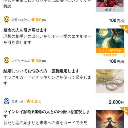
解読
離席中
5.0
100
恋愛の女神...
(5)
円/分
運命の人を引き寄せます
理想の相手との出会いをサポート愛のエネルギー
を引き寄せます
今すぐ
相談可能
予約受付中
4.8
100
スピリチュ...
(8)
円/分
結婚についてお悩みの方 霊視鑑定します
オラクルカードとチャネリングを使って鑑定しま
す
4.8
2,000
美悠_mi...
(9)
円
ツインレイ診断❣️運命の人との出会いを霊視しま
す
新たな恋の始まりと未来への道をカードで予見