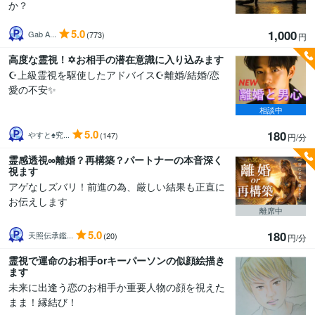
か？
5.0
1,000
Gab A...
(773)
円
高度な霊視！✡️お相手の潜在意識に入り込みます
☪️上級霊視を駆使したアドバイス☪️離婚/結婚/恋
愛の不安✨
相談中
5.0
180
やすと♠究...
(147)
円/分
霊感透視∞離婚？再構築？パートナーの本音深く
視ます
アゲなしズバリ！前進の為、厳しい結果も正直に
お伝えします
離席中
5.0
180
天照伝承鑑...
(20)
円/分
霊視で運命のお相手orキーパーソンの似顔絵描き
ます
未来に出逢う恋のお相手か重要人物の顔を視えた
まま！縁結び！