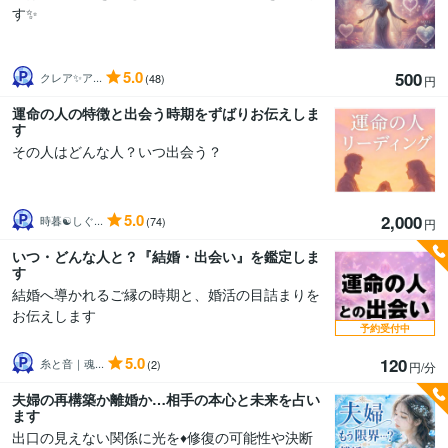
す✨
5.0
500
クレア✨ア...
(48)
円
運命の人の特徴と出会う時期をずばりお伝えしま
す
その人はどんな人？いつ出会う？
5.0
2,000
時暮☯しぐ...
(74)
円
いつ・どんな人と？『結婚・出会い』を鑑定しま
す
結婚へ導かれるご縁の時期と、婚活の目詰まりを
お伝えします
予約受付中
5.0
120
糸と音｜魂...
(2)
円/分
夫婦の再構築か離婚か…相手の本心と未来を占い
ます
出口の見えない関係に光を♦️修復の可能性や決断