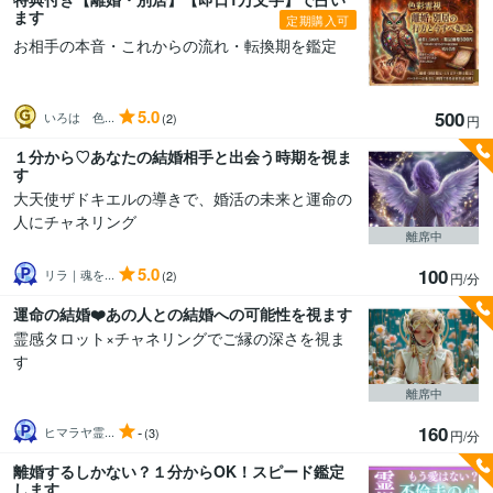
ます
定期購入可
お相手の本音・これからの流れ・転換期を鑑定
5.0
500
いろは 色...
(2)
円
１分から♡あなたの結婚相手と出会う時期を視ま
す
大天使ザドキエルの導きで、婚活の未来と運命の
人にチャネリング
離席中
5.0
100
リラ｜魂を...
(2)
円/分
運命の結婚❤️あの人との結婚への可能性を視ます
霊感タロット×チャネリングでご縁の深さを視ま
す
離席中
160
-
ヒマラヤ霊...
(3)
円/分
離婚するしかない？１分からOK！スピード鑑定
します