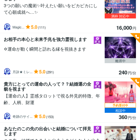
3つの願いの魔術✨叶えたい願いをピカピカにし
て心願成就へ…✨
満枠
対応中
5.0
16,000
Magic...
(111)
円
お相手の本心と未来予兆を強力霊視します
✡️運命が動く瞬間と訪れる縁を視抜きます
離席中
5.0
240
月詠★ミレ...
(291)
円/分
貴方にとっての運命の人って？？結婚運の全
貌を視ます
【運命の人】霊感タロットで視る外見的特徴、年
齢、人柄、財運
予約受付中
相談中
5.0
360
奇跡のサイ...
(153)
円/分
あなたのこの先の出会いと結婚について拝見
します