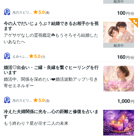
離席中
5.0
100
光のスピリ...
(8)
円/分
今の人でだいじょうぶ？結婚できるお相手かを視
ます
アゲサゲなしの霊視鑑定☘️もうそろそろ結婚した
いあなたへ
離席中
5.0
160
えみ⭐️ふ...
(1)
円/分
婚活♡出会い・ご縁・良縁を繋ぐヒーリングを行
います
婚活中、関係を深めたい❤️婚活波動アップ✨引き
寄せエネルギー
5.0
1,000
光のスピリ...
(3)
円
冷えた夫婦関係に光を…心の距離と修復を占いま
す
もう終わり？星が示す二人の未来