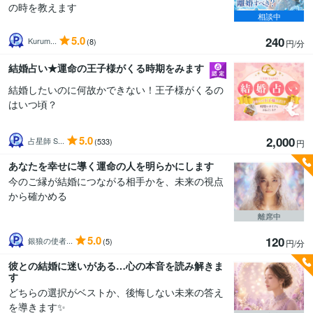
の時を教えます
相談中
5.0
240
Kurum...
(8)
円/分
結婚占い★運命の王子様がくる時期をみます
結婚したいのに何故かできない！王子様がくるの
はいつ頃？
5.0
2,000
占星師 S...
(533)
円
あなたを幸せに導く運命の人を明らかにします
今のご縁が結婚につながる相手かを、未来の視点
から確かめる
離席中
5.0
120
銀狼の使者...
(5)
円/分
彼との結婚に迷いがある…心の本音を読み解きま
す
どちらの選択がベストか、後悔しない未来の答え
を導きます✨