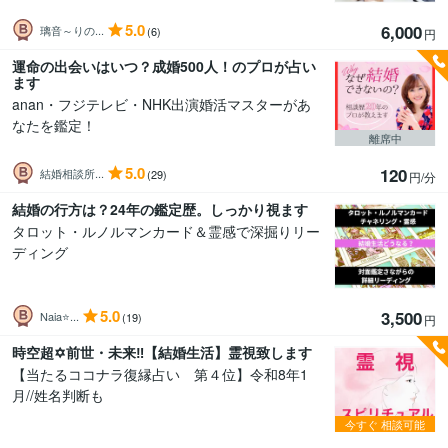
5.0
6,000
璃音～りの...
(6)
円
運命の出会いはいつ？成婚500人！のプロが占い
ます
anan・フジテレビ・NHK出演婚活マスターがあ
なたを鑑定！
離席中
5.0
120
結婚相談所...
(29)
円/分
結婚の行方は？24年の鑑定歴。しっかり視ます
タロット・ルノルマンカード＆霊感で深掘りリー
ディング
5.0
3,500
Naia⭐...
(19)
円
時空超✡前世・未来‼️【結婚生活】霊視致します
【当たるココナラ復縁占い 第４位】令和8年1
月//姓名判断も
今すぐ
相談可能