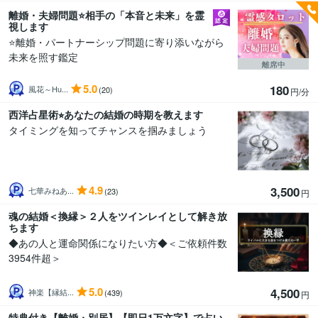
離婚・夫婦問題⭐️相手の「本音と未来」を霊
視します
⭐️離婚・パートナーシップ問題に寄り添いながら
未来を照す鑑定
離席中
5.0
180
風花～Hu...
(20)
円/分
西洋占星術⭐︎あなたの結婚の時期を教えます
タイミングを知ってチャンスを掴みましょう
4.9
3,500
七華みねあ...
(23)
円
魂の結婚＜換縁＞２人をツインレイとして解き放
ちます
◆あの人と運命関係になりたい方◆＜ご依頼件数
3954件超＞
5.0
4,500
神楽【縁結...
(439)
円
特典付き【離婚・別居】【即日1万文字】で占い