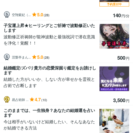
予約受付中
5.0
140
空翔紫妃（...
(28)
円/分
子宝運上昇★ヒーリングとご祈祷で波動修正いた
します
波動修正祈祷師が龍神波動と最強祝詞で潜在意識
を浄化！覚醒！！
5.0
500
涅槃亭まん...
(28)
円
結婚鑑定/ズバリ貴方の恋愛深掘り鑑定をお請けし
ます
結婚した方がいいか、しない方が幸せかを霊視と
占術で占断します
4.7
3,500
易占術師 ...
(10)
円
このままでは、一生独身？あなたの結婚運を占い
ます
今は相手がいないけど結婚したい、そんなあなた
が結婚できる方法