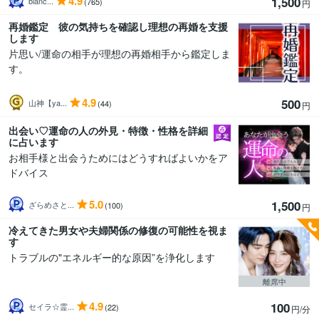
4.9
1,500
bianc...
(765)
円
再婚鑑定 彼の気持ちを確認し理想の再婚を支援
します
片思い/運命の相手が理想の再婚相手から鑑定しま
す。
4.9
500
山神【ya...
(44)
円
出会い♡運命の人の外見・特徴・性格を詳細
に占います
お相手様と出会うためにはどうすればよいかをア
ドバイス
5.0
1,500
ざらめさと...
(100)
円
冷えてきた男女や夫婦関係の修復の可能性を視ま
す
トラブルの"エネルギー的な原因”を浄化します
離席中
4.9
100
セイラ☆霊...
(22)
円/分