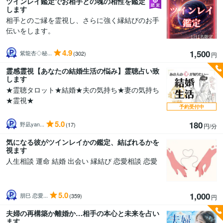
ツインレイ鑑定でお相手との魂の相性を鑑定
します
相手とのご縁を霊視し、さらに強く縁結びのお手
伝いをします。
4.9
1,500
紫龍杏◇秘...
(302)
円
霊感霊視【あなたの結婚生活の悩み】霊聴占い致
します
★霊聴タロット★結婚★夫の気持ち★妻の気持ち
★霊視★
予約受付中
5.0
180
野凪yan...
(17)
円/分
気になる彼がツインレイかの鑑定、結ばれるかを
視ます
人生相談 運命 結婚 出会い 縁結び 恋愛相談 恋愛
5.0
1,000
朋巳 恋愛...
(359)
円
夫婦の再構築か離婚か…相手の本心と未来を占い
ます