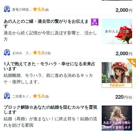
5.0
2,000
蒼竜の神楽...
(4)
円
あの人とのご縁・過去世の繋がりをお伝えま
す
過去から続く記憶が今世に及ぼす影響と、活かし
方
5.0
2,000
まゆみ ス...
(13)
円
1人で抱えてきた・モラハラ・幸せになる未来占
います
結婚離婚、モラハラ、前に進める決めるキッカ
ケ・後押しします。
予約受付中
5.0
220
ご自愛キノ...
(3)
円/分
ブロック解除☆あなたの結婚を阻むカルマを霊視
します
結婚（再婚）が進まない！に終止符を！結婚の流
れを妨げる要因