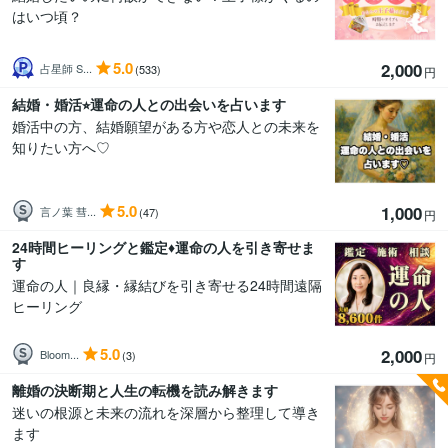
はいつ頃？
5.0
2,000
占星師 S...
(533)
円
結婚・婚活⭐︎運命の人との出会いを占います
婚活中の方、結婚願望がある方や恋人との未来を
知りたい方へ♡
5.0
1,000
言ノ葉 彗...
(47)
円
24時間ヒーリングと鑑定♦運命の人を引き寄せま
す
運命の人｜良縁・縁結びを引き寄せる24時間遠隔
ヒーリング
5.0
2,000
Bloom...
(3)
円
離婚の決断期と人生の転機を読み解きます
迷いの根源と未来の流れを深層から整理して導き
ます