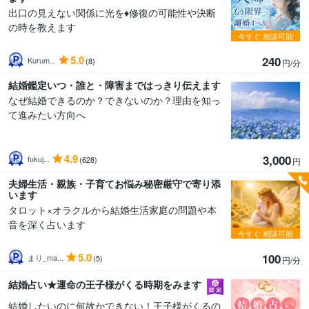
出口の見えない関係に光を♦️修復の可能性や決断
の時を教えます
今すぐ
相談可能
5.0
240
Kurum...
(8)
円/分
結婚鑑定いつ・誰と・障害まではっきり伝えます
なぜ結婚できるのか？できないのか？理由を知っ
て進みたい方向へ
4.9
3,000
fukuj...
(628)
円
夫婦生活・親族・子育てお悩み秘密厳守で寄り添
います
タロット×オラクルから結婚生活家庭の問題や本
音を深く占います
今すぐ
相談可能
5.0
100
まり_ma...
(5)
円/分
結婚占い★運命の王子様がくる時期をみます
結婚したいのに何故かできない！王子様がくるの