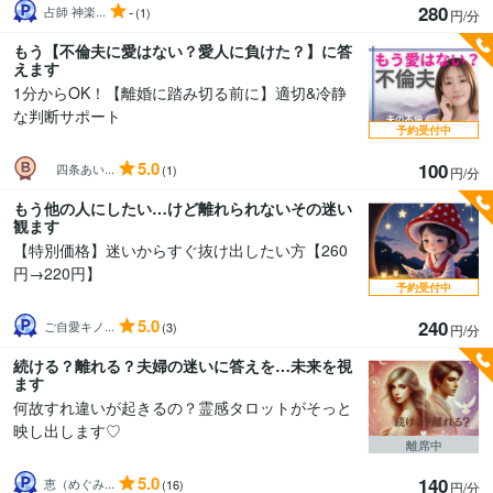
280
-
占師 神楽...
(1)
円/分
もう【不倫夫に愛はない？愛人に負けた？】に答
えます
1分からOK！【離婚に踏み切る前に】適切&冷静
な判断サポート
予約受付中
5.0
100
四条あい...
(1)
円/分
もう他の人にしたい…けど離れられないその迷い
観ます
【特別価格】迷いからすぐ抜け出したい方【260
円→220円】
予約受付中
5.0
240
ご自愛キノ...
(3)
円/分
続ける？離れる？夫婦の迷いに答えを…未来を視
ます
何故すれ違いが起きるの？霊感タロットがそっと
映し出します♡
離席中
5.0
140
恵（めぐみ...
(16)
円/分