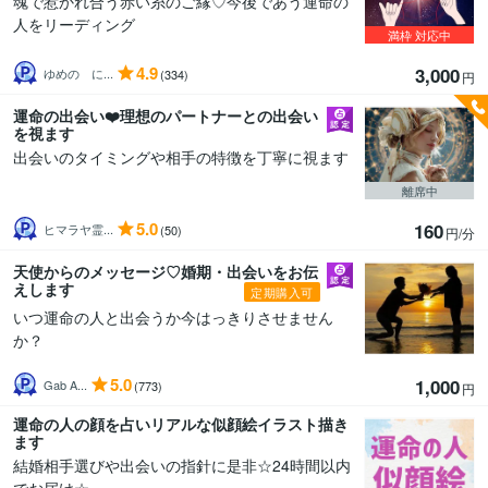
魂で惹かれ合う赤い糸のご縁♡今後であう運命の
人をリーディング
満枠
対応中
4.9
3,000
ゆめの に...
(334)
円
運命の出会い❤️理想のパートナーとの出会い
を視ます
出会いのタイミングや相手の特徴を丁寧に視ます
離席中
5.0
160
ヒマラヤ霊...
(50)
円/分
天使からのメッセージ♡婚期・出会いをお伝
えします
定期購入可
いつ運命の人と出会うか今はっきりさせません
か？
5.0
1,000
Gab A...
(773)
円
運命の人の顔を占いリアルな似顔絵イラスト描き
ます
結婚相手選びや出会いの指針に是非☆24時間以内