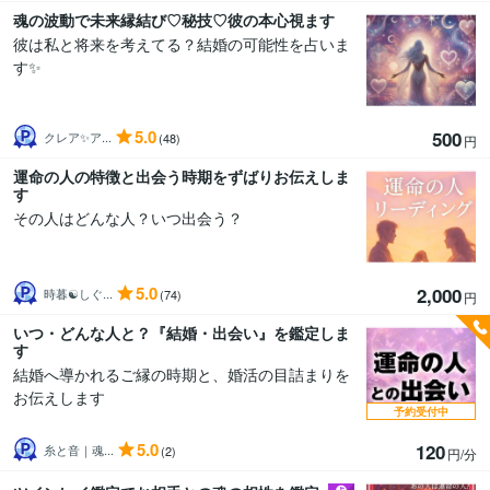
魂の波動で未来縁結び♡秘技♡彼の本心視ます
彼は私と将来を考えてる？結婚の可能性を占いま
す✨
5.0
500
クレア✨ア...
(48)
円
運命の人の特徴と出会う時期をずばりお伝えしま
す
その人はどんな人？いつ出会う？
5.0
2,000
時暮☯しぐ...
(74)
円
いつ・どんな人と？『結婚・出会い』を鑑定しま
す
結婚へ導かれるご縁の時期と、婚活の目詰まりを
お伝えします
予約受付中
5.0
120
糸と音｜魂...
(2)
円/分