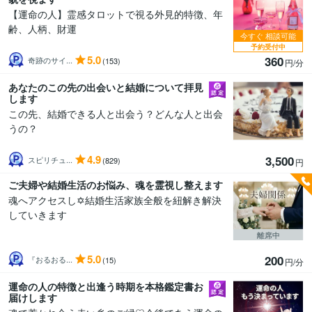
【運命の人】霊感タロットで視る外見的特徴、年
齢、人柄、財運
今すぐ
相談可能
予約受付中
5.0
360
奇跡のサイ...
(153)
円/分
あなたのこの先の出会いと結婚について拝見
します
この先、結婚できる人と出会う？どんな人と出会
うの？
4.9
3,500
スピリチュ...
(829)
円
ご夫婦や結婚生活のお悩み、魂を霊視し整えます
魂へアクセスし✡️結婚生活家族全般を紐解き解決
していきます
離席中
5.0
200
『おるおる...
(15)
円/分
運命の人の特徴と出逢う時期を本格鑑定書お
届けします