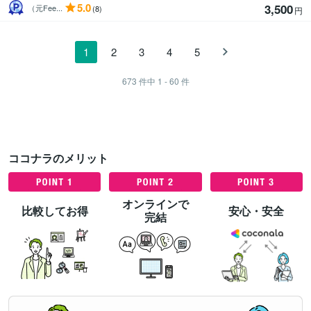
5.0
3,500
（元Fee...
(8)
円
1
2
3
4
5
673
件中
1 - 60
件
ココナラのメリット
オンラインで
比較してお得
安心・安全
完結