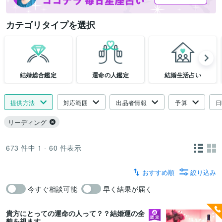
カテゴリタイプを選択
結婚総合鑑定
運命の人鑑定
結婚生活占い
提供方法
対応範囲
出品者情報
予算
日
リーディング
673
件中
1 - 60
件表示
おすすめ順
絞り込み
今すぐ相談可能
早く結果が届く
貴方にとっての運命の人って？？結婚運の全
貌を視ます