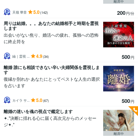
離席中
5.0
200
天嶺 華音
(142)
円/分
周りは結婚。。。あなたの結婚相手と時期を霊視
します
出会いがない焦り、婚活への疲れ、孤独への恐怖
に終止符を
4.9
500
紬｜霊視 ...
(34)
円
離婚 誰にも相談できない辛い夫婦関係を霊視しま
す
復縁か別れか あなたにとってベストな人生の選択
を占います
5.0
500
カイラ サ...
(67)
円
離婚の迷いを魂の視点で鑑定します
✦.*決断に揺れる心に届く高次元からのメッセー
ジ✦.*
離席中