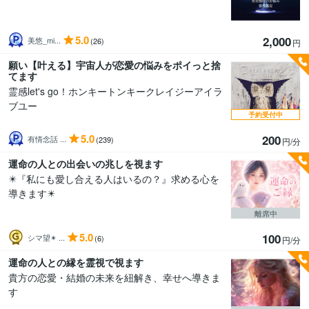
5.0
2,000
美悠_mi...
(26)
円
願い【叶える】宇宙人が恋愛の悩みをポイっと捨
てます
霊感let's go！ホンキートンキークレイジーアイラ
ブユー
予約受付中
5.0
200
有情念話 ...
(239)
円/分
運命の人との出会いの兆しを視ます
✴️『私にも愛し合える人はいるの？』求める心を
導きます✴️
離席中
5.0
100
シマ望✴ ...
(6)
円/分
運命の人との縁を霊視で視ます
貴方の恋愛・結婚の未来を紐解き、幸せへ導きま
す