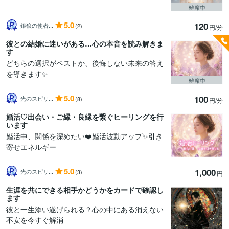
離席中
5.0
120
銀狼の使者...
(2)
円/分
彼との結婚に迷いがある…心の本音を読み解きま
す
どちらの選択がベストか、後悔しない未来の答え
を導きます✨
離席中
5.0
100
光のスピリ...
(8)
円/分
婚活♡出会い・ご縁・良縁を繋ぐヒーリングを行
います
婚活中、関係を深めたい❤️婚活波動アップ✨引き
寄せエネルギー
5.0
1,000
光のスピリ...
(3)
円
生涯を共にできる相手かどうかをカードで確認し
ます
彼と一生添い遂げられる？心の中にある消えない
不安を今すぐ解消