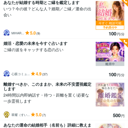
あなたが結婚する時期とご縁を鑑定します
いつ？今の彼？どんな人？婚期／ご縁／運命の出
会い
今すぐ
相談可能
予約受付中
5.0
100
MIHAR...
(9)
円/分
婚活・恋愛の未来を今すぐ占います
ご縁の波をキャッチする恋の占い
離席中
4.9
100
心眼コミュ...
(37)
円/分
離婚すべきか、このままか、未来の不安霊視鑑定
します
24時間以内即納話す・待つ・距離を置く/必要な
一歩霊視します
5.0
500
翠耀（すい...
(7)
円
あなたの運命の結婚相手（名前も）詳細に教えま