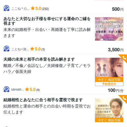
5.0
500
ここね＊心...
(232)
円
あなたと大切なお子様を幸せにする運命のご縁を
視ます
未来の結婚相手・出会い・再婚運を丁寧に読み解
きます
5.0
3,500
ことね✧誰...
(3)
円
夫婦の未来と相手の本音を読み解きます
離婚／不倫／会話なし／夫婦修復／子育て／モラ
ハラ／仮面夫婦
今すぐ
相談可能
予約受付中
5.0
100
MIHAR...
(9)
円/分
結婚相性とあなたに合う相手を霊視で視ます
結婚相性と運命の相手との出会い時期を霊視でお
伝えします
今すぐ
相談可能