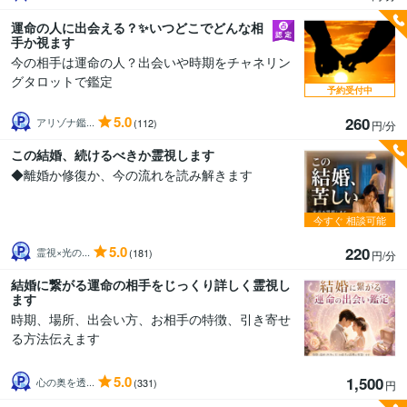
運命の人に出会える？✨いつどこでどんな相
手か視ます
今の相手は運命の人？出会いや時期をチャネリン
グタロットで鑑定
予約受付中
5.0
260
アリゾナ鑑...
(112)
円/分
この結婚、続けるべきか霊視します
◆離婚か修復か、今の流れを読み解きます
今すぐ
相談可能
5.0
220
霊視×光の...
(181)
円/分
結婚に繋がる運命の相手をじっくり詳しく霊視し
ます
時期、場所、出会い方、お相手の特徴、引き寄せ
る方法伝えます
5.0
1,500
心の奥を透...
(331)
円