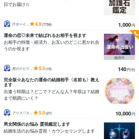
日でお届け☆
4.9
1,000
ITボーイ...
(7759)
円
運命の恋♡未来で結ばれるお相手を視ます
お相手の特徴・経済力、お互いのどこに惹かれ合
うのか視ます
離席中
5.0
140
星のナビゲ...
(15)
円/分
完全版☆あなたの運命の結婚相手〈名前も〉教え
ます
出逢う時期は？どこで？どんな人？年収は？結婚
まで順調にいく？
5.0
10,000
アリス♡ス...
(27)
円
男女関係のお悩み 霊視鑑定します
結婚生活のお悩み霊視・カウンセリングします