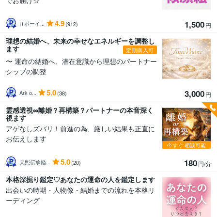
でお届け☆
4.9
1,500
ITボーイ...
(912)
円
理想の結婚へ、未来の幸せなエネルギーを調整し
ます
定期購入可
〜 運命の結婚へ、潜在意識から理想のパートナー
シップの調整
5.0
3,000
Ark o...
(38)
円
霊感透視∞離婚？再構築？パートナーの本音深く
視ます
アゲなしズバリ！前進の為、厳しい結果も正直に
お伝えします
今すぐ
相談可能
5.0
180
天照伝承鑑...
(20)
円/分
本格深掘り鑑定♡あなたの運命の人を鑑定します
出会いの時期・人物像・結婚までの流れを本格リ
ーディング