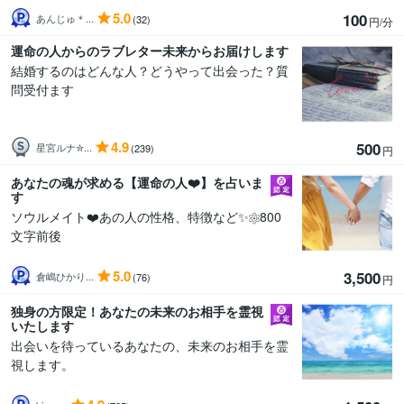
5.0
100
あんじゅ＊...
(32)
円/分
運命の人からのラブレター未来からお届けします
結婚するのはどんな人？どうやって出会った？質
問受付ます
4.9
500
星宮ルナ✮...
(239)
円
あなたの魂が求める【運命の人❤️】を占いま
す
ソウルメイト❤️あの人の性格、特徴など✨⚛️800
文字前後
5.0
3,500
倉嶋ひかり...
(76)
円
独身の方限定！あなたの未来のお相手を霊視
いたします
出会いを待っているあなたの、未来のお相手を霊
視します。