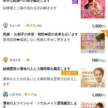
幸せな結婚への道を鑑定します
結婚運とご縁の流れを読み解きます
4.9
1,500
星占い師 ...
(193)
円
再婚・ お相手の本音・相性❤️恋の未来を占います
最強霊感❤️成就しない再婚も幸せに導きます
離席中
160
-
最強霊感 ...
円/分
結婚霊視☆運命の人と入籍時期を鑑定します
定期購入可
運命の人との出会いと入籍時期を霊視でお伝えし
ます
4.7
1,000
占師 神楽...
(4)
円
運命の人ツインレイ・ソウルメイト霊視鑑定しま
す