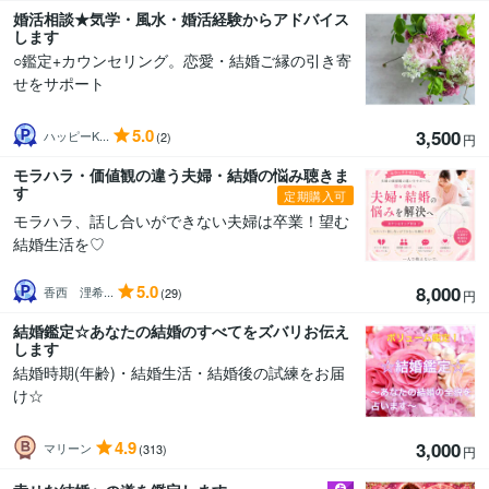
婚活相談★気学・風水・婚活経験からアドバイス
します
○鑑定+カウンセリング。恋愛・結婚ご縁の引き寄
せをサポート
5.0
3,500
ハッピーK...
(2)
円
モラハラ・価値観の違う夫婦・結婚の悩み聴きま
す
定期購入可
モラハラ、話し合いができない夫婦は卒業！望む
結婚生活を♡
5.0
8,000
香西 浬希...
(29)
円
結婚鑑定☆あなたの結婚のすべてをズバリお伝え
します
結婚時期(年齢)・結婚生活・結婚後の試練をお届
け☆
4.9
3,000
マリーン
(313)
円