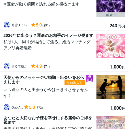
✡️運命が動く瞬間と訪れる縁を視抜きます
離席中
5.0
240
月詠★ミレ...
(291)
円/分
2026年に出会う？運命のお相手のイメージ視ます
私は1人…周りが結婚して焦る。婚活マッチング
アプリ再婚離婚
4.9
1,000
まるで彼が...
(971)
円
天使からのメッセージ♡婚期・出会いをお伝
えします
定期購入可
いつ運命の人と出会うか今はっきりさせません
か？
5.0
1,000
Gab A...
(773)
円
あなたと大切なお子様を幸せにする運命のご縁を
視ます
未来の結婚相手・出会い・再婚運を丁寧に読み解