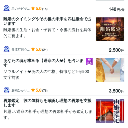
5.0
140
星のナビゲ...
(15)
円/分
離婚のタイミングやその後の未来を四柱推命で占
います
離婚後の生活・お金・子育て・今後の流れを具体
的に視ます。
5.0
2,500
青江灯磨☆...
(24)
円
あなたの魂が求める【運命の人❤️】を占いま
す
ソウルメイト❤️あの人の性格、特徴など✨⚛️800
文字前後
5.0
3,500
倉嶋ひかり...
(76)
円
再婚鑑定 彼の気持ちを確認し理想の再婚を支援
します
片思い/運命の相手が理想の再婚相手から鑑定しま
す。