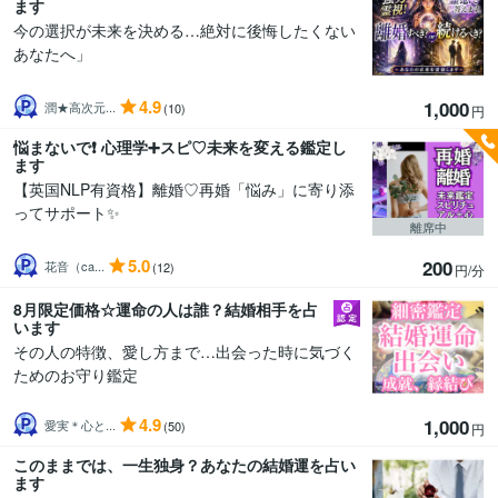
ます
今の選択が未来を決める…絶対に後悔したくない
あなたへ」
4.9
1,000
潤★高次元...
(10)
円
悩まないで❗ 心理学➕スピ♡未来を変える鑑定し
ます
【英国NLP有資格】離婚♡再婚「悩み」に寄り添
ってサポート✨
離席中
5.0
200
花音（ca...
(12)
円/分
8月限定価格☆運命の人は誰？結婚相手を占
います
その人の特徴、愛し方まで…出会った時に気づく
ためのお守り鑑定
4.9
1,000
愛実＊心と...
(50)
円
このままでは、一生独身？あなたの結婚運を占い
ます