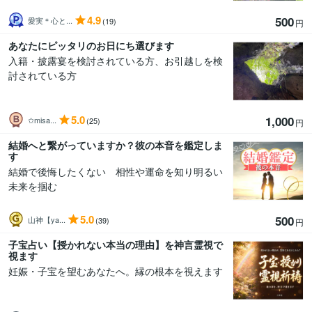
4.9
500
愛実＊心と...
(19)
円
あなたにピッタリのお日にち選びます
入籍・披露宴を検討されている方、お引越しを検
討されている方
5.0
1,000
✩misa...
(25)
円
結婚へと繋がっていますか？彼の本音を鑑定しま
す
結婚で後悔したくない 相性や運命を知り明るい
未来を掴む
5.0
500
山神【ya...
(39)
円
子宝占い【授かれない本当の理由】を神言霊視で
視ます
妊娠・子宝を望むあなたへ。縁の根本を視えます