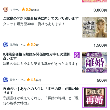
5.0
3,000
マリーン
(2359)
円
ご家庭の問題お悩み解決に向けてズバリ占います
タロット鑑定歴30年！資格もあります！
5.0
1,500
花乃伽（か...
(2)
円
8月限定価格☆離婚か関係修復か幸せの選択
占います
決断の先にも今より笑える幸せがきっとあります
4.8
500
愛実＊心と...
(47)
円
再婚占い｜あなたの人生に「本当の愛」が舞い降
ります
守護霊様が教えてくれる、「再婚の時期」と「理
想の相手の特徴」