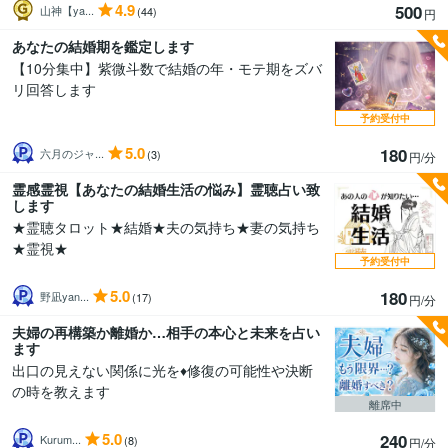
4.9
500
山神【ya...
(44)
円
あなたの結婚期を鑑定します
【10分集中】紫微斗数で結婚の年・モテ期をズバ
リ回答します
予約受付中
5.0
180
六月のジャ...
(3)
円/分
霊感霊視【あなたの結婚生活の悩み】霊聴占い致
します
★霊聴タロット★結婚★夫の気持ち★妻の気持ち
★霊視★
予約受付中
5.0
180
野凪yan...
(17)
円/分
夫婦の再構築か離婚か…相手の本心と未来を占い
ます
出口の見えない関係に光を♦️修復の可能性や決断
の時を教えます
離席中
5.0
240
Kurum...
(8)
円/分