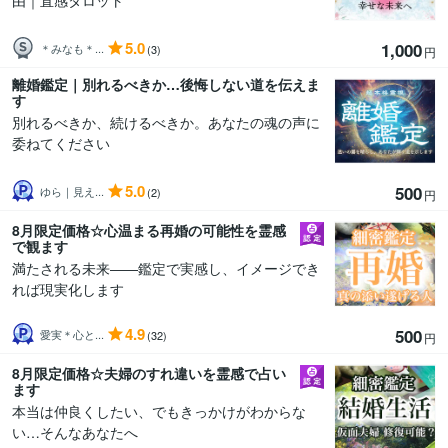
由｜直感タロット
5.0
1,000
＊みなも＊...
(3)
円
離婚鑑定｜別れるべきか…後悔しない道を伝えま
す
別れるべきか、続けるべきか。あなたの魂の声に
委ねてください
5.0
500
ゆら｜見え...
(2)
円
8月限定価格☆心温まる再婚の可能性を霊感
で観ます
満たされる未来――鑑定で実感し、イメージでき
れば現実化します
4.9
500
愛実＊心と...
(32)
円
8月限定価格☆夫婦のすれ違いを霊感で占い
ます
本当は仲良くしたい、でもきっかけがわからな
い…そんなあなたへ