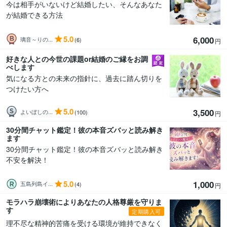
今は相手がいないけど結婚したい、そんなあなた
が結婚できる方法
5.0
6,000
璃音～りの...
(6)
円
好きな人との今世の課題or結婚のご縁をお調
べします
気になる方との未来の指針に、過去に踏ん切りを
つけたい方へ
5.0
3,500
よいぼしの...
(100)
円
30分間チャット鑑定！彼の本音ズバッと読み解き
ます
30分間チャット鑑定！彼の本音ズバッと読み解き
不安を解決！
5.0
1,000
五島列島イ...
(4)
円
モラハラ崩壊術によりあなたの人格尊厳を守りま
す
定期購入可
理不尽な精神的苦痛を受ける環境が維持できなく