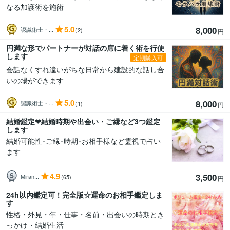
なる加護術を施術
5.0
8,000
認識術士・...
(2)
円
円満な形でパートナーが対話の席に着く術を行使
します
定期購入可
会話なくすれ違いがちな日常から建設的な話し合
いの場ができます
5.0
8,000
認識術士・...
(1)
円
結婚鑑定❤結婚時期や出会い・ご縁など3つ鑑定
します
結婚可能性･ご縁･時期･お相手様など霊視で占い
ます
4.9
3,500
Miran...
(65)
円
24h以内鑑定可！完全版☆運命のお相手鑑定しま
す
性格・外見・年・仕事・名前・出会いの時期とき
っかけ・結婚生活