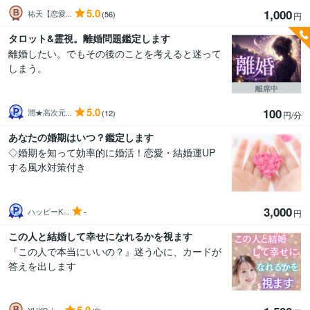
5.0
1,000
祐天【恋愛...
(56)
円
タロット&霊視。離婚問題鑑定します
離婚したい。でもその後のことを考えると迷って
しまう。
離席中
5.0
100
潤★高次元...
(12)
円/分
あなたの婚期はいつ？鑑定します
◇婚期を知って効率的に婚活！恋愛・結婚運UP
する風水対策付き
3,000
-
ハッピーK...
円
この人と結婚して幸せになれるかを視ます
『この人で本当にいいの？』迷う心に、カードが
答えを出します
YUKO｜...