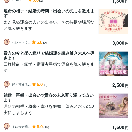
5.0
1,500
(2)
円
運命の相手・結婚の時期・出会いの兆しを教えま
す
まだ見ぬ運命の人との出会い、その時期や場所な
ど読み解きます
5.0
3,000
セレーネ☽...
(2)
円
貴方の今と星の巡りで結婚運を読み解き未来へ導
きます
四柱推命・氣学・宿曜占星術で運命を読み解きま
す
5.0
2,500
運を整える...
(2)
円
結婚・再婚・出会い✨️貴方の未来寄り添って占い
ます
理想の相手・将来・幸せな結婚 望みどおりの現
実にしましょう
5.0
1,500
まゆ未来導...
(16)
円