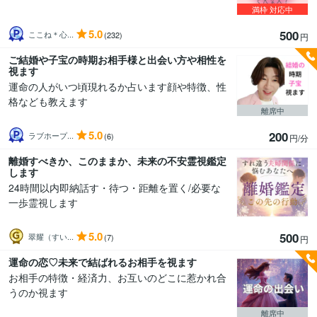
満枠
対応中
5.0
500
ここね＊心...
(232)
円
ご結婚や子宝の時期お相手様と出会い方や相性を
視ます
運命の人がいつ頃現れるか占います顔や特徴、性
格なども教えます
離席中
5.0
200
ラブホープ...
(6)
円/分
離婚すべきか、このままか、未来の不安霊視鑑定
します
24時間以内即納話す・待つ・距離を置く/必要な
一歩霊視します
5.0
500
翠耀（すい...
(7)
円
運命の恋♡未来で結ばれるお相手を視ます
お相手の特徴・経済力、お互いのどこに惹かれ合
うのか視ます
離席中