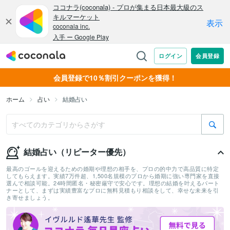
会員登録で10％割引クーポンを獲得！
ホーム
占い
結婚占い
結婚占い（リピーター優先）
最高のゴールを迎えるための婚期や理想の相手を、プロの的中力で高品質に特定
してもらえます。実績7万件超、1,500名規模のプロから婚期に強い専門家を直接
選んで相談可能。24時間匿名・秘密厳守で安心です。理想の結婚を叶えるパート
ナーとして、まずは実績豊富なプロに無料見積もり相談をして、幸せな未来を引
き寄せましょう。