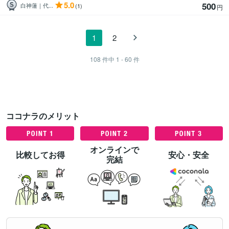
5.0
500
白神蓮｜代...
(1)
円
1
2
108
件中
1 - 60
件
ココナラのメリット
オンラインで
比較してお得
安心・安全
完結