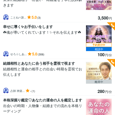
きます
5.0
3,500
ことね✧誰...
(3)
円
幸せに導く✨お手伝いをします
☘️魂が導いてくれています！✨それを伝えます☘️
予約受付中
相談中
5.0
100
せろ☆しあ...
(306)
円/分
結婚相性とあなたに合う相手を霊視で視ます
結婚相性と運命の相手との出会い時期を霊視でお
伝えします
離席中
280
-
占師 神楽...
(1)
円/分
本格深掘り鑑定♡あなたの運命の人を鑑定します
出会いの時期・人物像・結婚までの流れを本格リ
ーディング