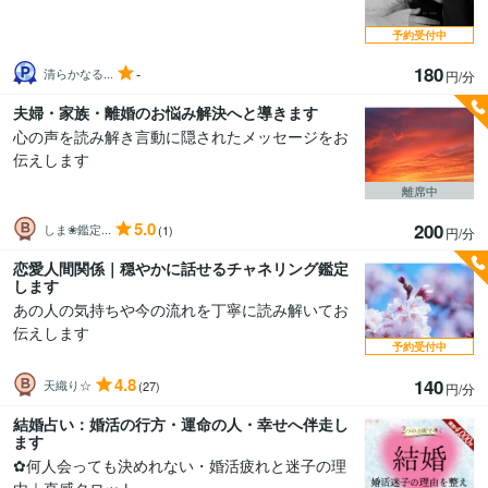
予約受付中
180
-
清らかなる...
円/分
夫婦・家族・離婚のお悩み解決へと導きます
心の声を読み解き言動に隠されたメッセージをお
伝えします
離席中
5.0
200
しま❀鑑定...
(1)
円/分
恋愛人間関係｜穏やかに話せるチャネリング鑑定
します
あの人の気持ちや今の流れを丁寧に読み解いてお
伝えします
予約受付中
4.8
140
天織り☆
(27)
円/分
結婚占い：婚活の行方・運命の人・幸せへ伴走し
ます
✿何人会っても決めれない・婚活疲れと迷子の理