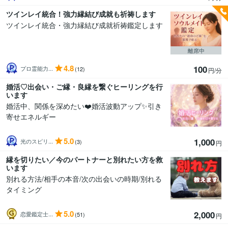
ツインレイ統合！強力縁結び成就も祈祷します
ツインレイ統合・強力縁結び成就祈祷鑑定します
離席中
4.8
100
プロ霊能力...
(12)
円/分
婚活♡出会い・ご縁・良縁を繋ぐヒーリングを行
います
婚活中、関係を深めたい❤️婚活波動アップ✨引き
寄せエネルギー
5.0
1,000
光のスピリ...
(3)
円
縁を切りたい／今のパートナーと別れたい方を救
います
別れる方法/相手の本音/次の出会いの時期/別れる
タイミング
5.0
2,000
恋愛鑑定士...
(51)
円