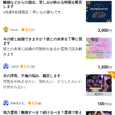
離婚などからの脱出。苦しみが終わる時期を断言
します
※先着5名様限定！早いもの勝ちです。
5.0
3,000
mizuk...
(7)
円
今の彼と結婚できますか？彼との未来を丁寧に視
ます
彼との未来に結婚の可能性があるか霊視で読み解
きます
5.0
1,500
心結花
(75)
円
夫の浮気、不倫の悩み、鑑定します
浮気をやめさせたい、別れたい、どうしたらいい
か分からない。
離席中
5.0
100
潤★高次元...
(8)
円/分
強力霊視！離婚すべき？続けるべき？霊感で答え