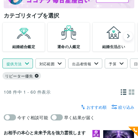
カテゴリタイプを選択
結婚総合鑑定
運命の人鑑定
結婚生活占い
提供方法
対応範囲
出品者情報
予算
日
リピーター優先
108
件中
1 - 60
件表示
おすすめ順
絞り込み
今すぐ相談可能
早く結果が届く
お相手の本心と未来予兆を強力霊視します