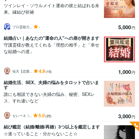
ツインレイ・ソウルメイト運命の彼と結ばれる未
来。縁結び祈祷
5,000
-
プロ霊能力...
円
結婚占い｜あなたの"運命の人"への扉が開きます
守護霊様が教えてくれる「理想の相手」と「幸せ
な結婚への道」
4.9
1,000
祐天【恋愛...
(15)
円
結婚生活、SEX、夫婦の悩みをタロットで占いま
す
誰にも相談できない夫婦の悩み、秘密、SEXレ
ス、すれ違いなど
5.0
3,000
セレーネ☽...
(25)
円
結び鑑定（結婚/離婚/再婚）3つ以上を鑑定します
☆迷っていること・分からないこと☆