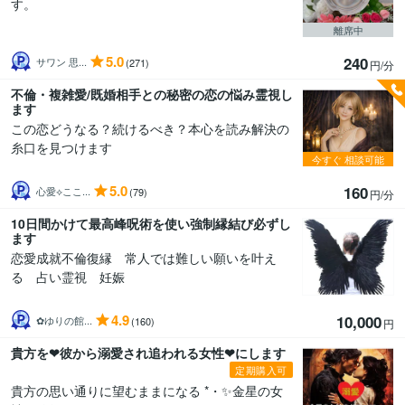
す。
離席中
5.0
240
サワン 思...
(271)
円/分
不倫・複雑愛/既婚相手との秘密の恋の悩み霊視し
ます
この恋どうなる？続けるべき？本心を読み解決の
糸口を見つけます
今すぐ
相談可能
5.0
160
心愛⟡ここ...
(79)
円/分
10日間かけて最高峰呪術を使い強制縁結び必ずし
ます
恋愛成就不倫復縁 常人では難しい願いを叶え
る 占い霊視 妊娠
4.9
10,000
✿ゆりの館...
(160)
円
貴方を❤彼から溺愛され追われる女性❤にします
定期購入可
貴方の思い通りに望むままになる *・✨金星の女