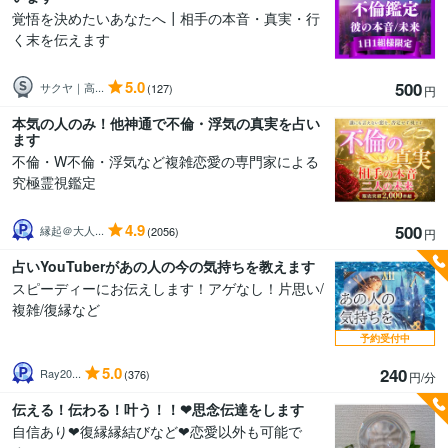
覚悟を決めたいあなたへ┃相手の本音・真実・行
く末を伝えます
5.0
500
サクヤ｜高...
(127)
円
本気の人のみ！他神通で不倫・浮気の真実を占い
ます
不倫・W不倫・浮気など複雑恋愛の専門家による
究極霊視鑑定
4.9
500
縁起＠大人...
(2056)
円
占いYouTuberがあの人の今の気持ちを教えます
スピーディーにお伝えします！アゲなし！片思い/
複雑/復縁など
予約受付中
5.0
240
Ray20...
(376)
円/分
伝える！伝わる！叶う！！❤思念伝達をします
自信あり❤復縁縁結びなど❤恋愛以外も可能で