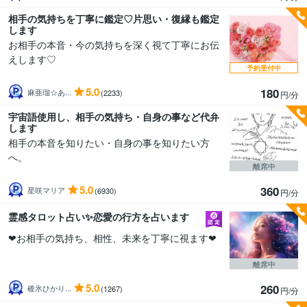
相手の気持ちを丁寧に鑑定♡片思い・復縁も鑑定
します
お相手の本音・今の気持ちを深く視て丁寧にお伝
えします♡
予約受付中
5.0
180
麻亜瑠☆あ...
(2233)
円/分
宇宙語使用し、相手の気持ち・自身の事など代弁
します
相手の本音を知りたい・自身の事を知りたい方
へ。
離席中
5.0
360
星咲マリア
(6930)
円/分
霊感タロット占い✨恋愛の行方を占います
❤︎お相手の気持ち、相性、未来を丁寧に視ます❤︎
離席中
5.0
260
碓氷ひかり...
(1267)
円/分