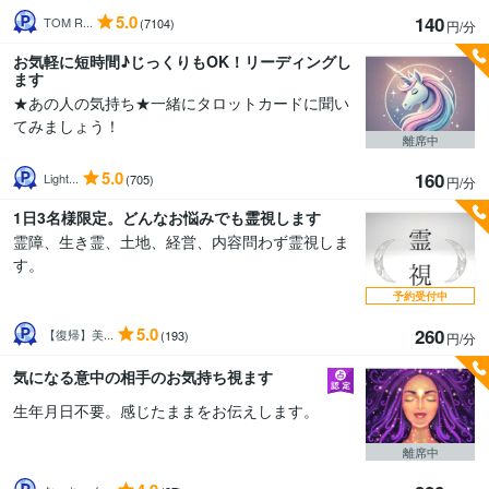
5.0
140
TOM R...
(7104)
円/分
お気軽に短時間♪じっくりもOK！リーディングし
ます
★あの人の気持ち★一緒にタロットカードに聞い
てみましょう！
離席中
5.0
160
Light...
(705)
円/分
1日3名様限定。どんなお悩みでも霊視します
霊障、生き霊、土地、経営、内容問わず霊視しま
す。
予約受付中
5.0
260
【復帰】美...
(193)
円/分
気になる意中の相手のお気持ち視ます
生年月日不要。感じたままをお伝えします。
離席中