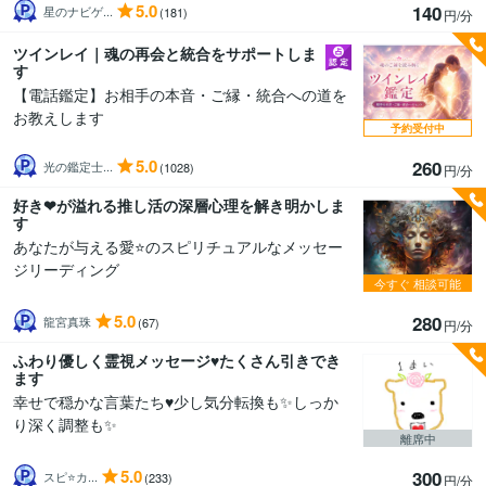
5.0
140
星のナビゲ...
(181)
円/分
ツインレイ｜魂の再会と統合をサポートしま
す
【電話鑑定】お相手の本音・ご縁・統合への道を
お教えします
予約受付中
5.0
260
光の鑑定士...
(1028)
円/分
好き❤が溢れる推し活の深層心理を解き明かしま
す
あなたが与える愛⭐️のスピリチュアルなメッセー
ジリーディング
今すぐ
相談可能
5.0
280
龍宮真珠
(67)
円/分
ふわり優しく霊視メッセージ♥️たくさん引きでき
ます
幸せで穏かな言葉たち♥️少し気分転換も✨しっか
り深く調整も✨
離席中
5.0
300
スピ⭐️カ...
(233)
円/分