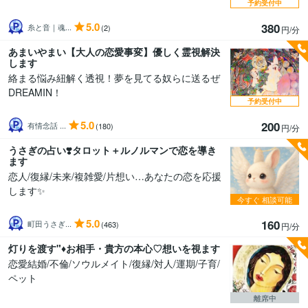
予約受付中
5.0
380
糸と音｜魂...
(2)
円/分
あまいやまい【大人の恋愛事変】優しく霊視解決
します
絡まる悩み紐解く透視！夢を見てる奴らに送るぜ
DREAMIN！
予約受付中
5.0
200
有情念話 ...
(180)
円/分
うさぎの占い❣️タロット＋ルノルマンで恋を導き
ます
恋人/復縁/未来/複雑愛/片想い…あなたの恋を応援
します✨
今すぐ
相談可能
5.0
160
町田うさぎ...
(463)
円/分
灯りを渡す"♦️お相手・貴方の本心♡想いを視ます
恋愛結婚/不倫/ソウルメイト/復縁/対人/運期/子育/
ペット
離席中