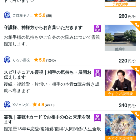
トで占います♡
予約受付中
5.0
260
ご自愛キノ...
(89)
円/分
守護様、神様方からお言葉いただきます
お相手様の気持ちやご自身のお悩みについて霊視
鑑定します。
離席中
5.0
220
りろい霊視...
(1245)
円/分
スピリチュアル霊視｜相手の気持ち・展開お
伝えします
復縁・複雑愛・片想い・相手の本音☎️読み解き成
就へ導きます
今すぐ
相談可能
4.9
340
Xジェンダ...
(4890)
円/分
霊視｜霊聴➕カードでお相手の心と未来を視
ます
鑑定歴18年☯️恋愛/複雑愛/復縁/人間関係/人生全般
今すぐ
相談可能