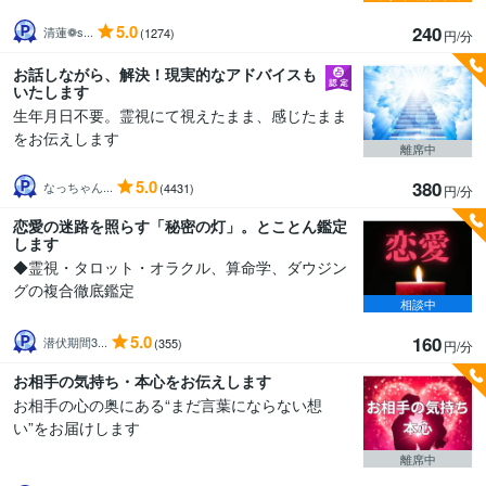
5.0
240
清蓮❁ s...
(1274)
円/分
お話しながら、解決！現実的なアドバイスも
いたします
生年月日不要。霊視にて視えたまま、感じたまま
をお伝えします
離席中
5.0
380
なっちゃん...
(4431)
円/分
恋愛の迷路を照らす「秘密の灯」。とことん鑑定
します
◆霊視・タロット・オラクル、算命学、ダウジン
グの複合徹底鑑定
相談中
5.0
160
潜伏期間3...
(355)
円/分
お相手の気持ち・本心をお伝えします
お相手の心の奥にある“まだ言葉にならない想
い”をお届けします
離席中