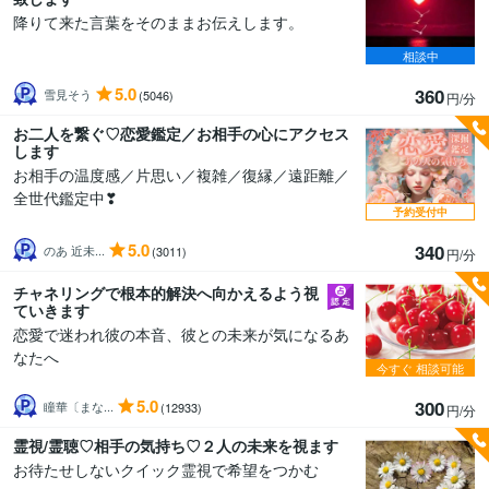
降りて来た言葉をそのままお伝えします。
相談中
5.0
360
雪見そう
(5046)
円/分
お二人を繋ぐ♡恋愛鑑定／お相手の心にアクセス
します
お相手の温度感／片思い／複雑／復縁／遠距離／
全世代鑑定中❣
予約受付中
5.0
340
のあ 近未...
(3011)
円/分
チャネリングで根本的解決へ向かえるよう視
ていきます
恋愛で迷われ彼の本音、彼との未来が気になるあ
なたへ
今すぐ
相談可能
5.0
300
瞳華〔まな...
(12933)
円/分
霊視/霊聴♡相手の気持ち♡２人の未来を視ます
お待たせしないクイック霊視で希望をつかむ