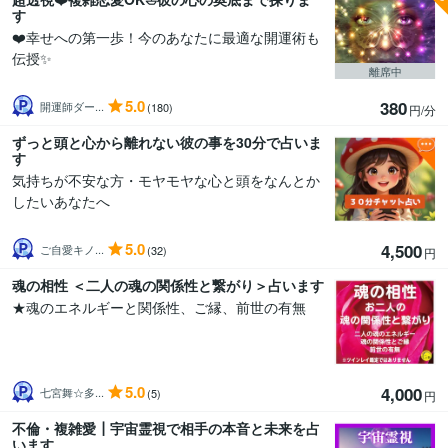
す
❤️幸せへの第一歩！今のあなたに最適な開運術も
伝授✨
離席中
5.0
380
開運師ダー...
(180)
円/分
ずっと頭と心から離れない彼の事を30分で占いま
す
気持ちが不安な方・モヤモヤな心と頭をなんとか
したいあなたへ
5.0
4,500
ご自愛キノ...
(32)
円
魂の相性 ＜二人の魂の関係性と繋がり＞占います
★魂のエネルギーと関係性、ご縁、前世の有無
5.0
4,000
七宮舞☆多...
(5)
円
不倫・複雑愛┃宇宙霊視で相手の本音と未来を占
います