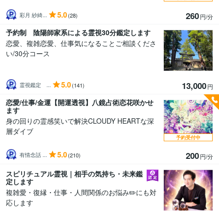
5.0
260
彩月 紗綺...
(28)
円/分
予約制 陰陽師家系による霊視30分鑑定します
恋愛、複雑恋愛、仕事気になることご相談くださ
い/30分コース
5.0
13,000
霊視鑑定 ...
(141)
円
恋愛/仕事/金運【開運透視】八鏡占術恋花咲かせ
ます
身の回りの霊感笑いで解決CLOUDY HEARTな深
層ダイブ
予約受付中
5.0
200
有情念話 ...
(210)
円/分
スピリチュアル霊視｜相手の気持ち・未来鑑
定します
複雑愛・復縁・仕事・人間関係のお悩み✏️にも対
応します