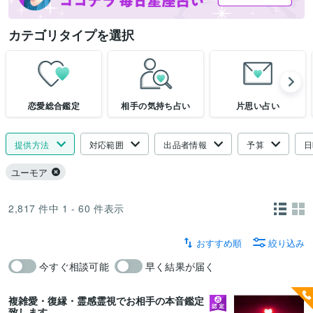
カテゴリタイプを選択
恋愛総合鑑定
相手の気持ち占い
片思い占い
提供方法
対応範囲
出品者情報
予算
日
ユーモア
2,817
件中
1 - 60
件表示
おすすめ順
絞り込み
今すぐ相談可能
早く結果が届く
複雑愛・復縁・霊感霊視でお相手の本音鑑定
致します