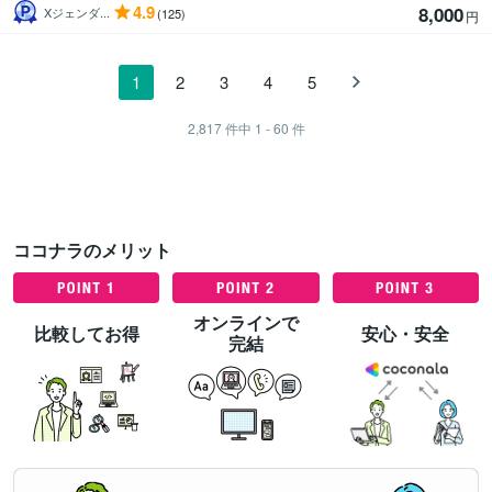
4.9
8,000
Xジェンダ...
(125)
円
1
2
3
4
5
2,817
件中
1 - 60
件
ココナラのメリット
オンラインで
比較してお得
安心・安全
完結