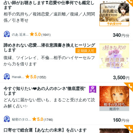
占い師がお聴きします❣恋愛や仕事何でも鑑定し
ます
相手の気持ち／複雑恋愛／遠距離／復縁／人間関
係／引き寄せ
予約受付中
5.0
340
のあ 近未...
(1641)
円/分
諦めきれない恋愛…潜在意識書き換えヒーリング
します
定期購入可
復縁、ツインレイ、不倫…相手のハイヤーセルフ
から力を借ります
5.0
3,500
Hanak...
(1352)
円
今すぐ知りたい❤️あの人のホンネ*徹底霊視*
します
どんなに届かない想いも、まるごと受け止めて読
み解く占い✨
離席中
5.0
160
秘密のタロ...
(1746)
円/分
口寄せで総合運【あなたの未来】を占います