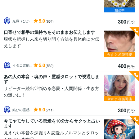
相談中
5.0
300
光織（ひか...
(634)
円/分
口寄せで相手の気持ちをそのままお伝えします
現状を把握し未来を切り開く方法を具体的にお伝
えします
今すぐ
相談可能
5.0
400
イタコ霊能...
(532)
円/分
あの人の本音・魂の声・霊感タロットで視通しま
す
リピーター続出♡悩める恋愛・人間関係・生き方
の迷いに！
今すぐ
相談可能
5.0
300
結びの霊感...
(711)
円/分
今モヤモヤしている恋愛を10分からサクッと占い
ます
見えない本音を深堀り& 恋愛ルノルマンとタロッ