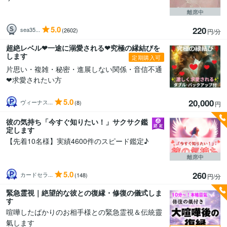
離席中
5.0
220
sea35...
(2602)
円/分
超絶レベル❤一途に溺愛される❤究極の縁結びを
します
定期購入可
片思い・複雑・秘密・進展しない関係・音信不通
❤求愛されたい方
5.0
20,000
ヴィーナス...
(8)
円
彼の気持ち「今すぐ知りたい！」サクサク鑑
定します
【先着10名様】実績4600件のスピード鑑定♪
離席中
5.0
260
カードセラ...
(148)
円/分
緊急霊視｜絶望的な彼との復縁・修復の儀式しま
す
喧嘩したばかりのお相手様との緊急霊視＆伝統靈
氣します