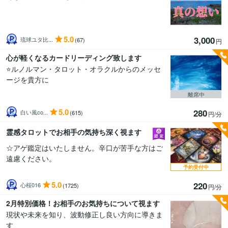
5.0
3,000
琉球ユタ比...
(67)
円
心が軽くなるカードリーディング致します
⭐️ルノルマン・タロット・オラクルからのメッセ
ージを貴方に
離席中
5.0
280
白い風co...
(615)
円/分
霊感タロットでお相手の気持ち深く視ます
☆アゲ鑑定はいたしません。辛口が苦手な方はご
遠慮ください。
予約受付中
5.0
220
心桜016
(1725)
円/分
2月特別価格！お相手のお気持ちについて視ます
現状や未来を知り、波動修正し良い方向に導きま
す