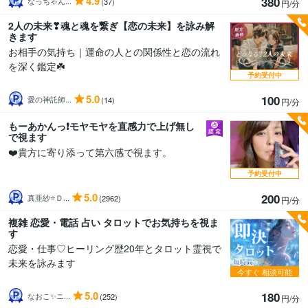
4.9
380
なっちゃん...
(37)
円/分
2人の未来❣魂と魂を繋ぎ【恋の未来】を詠み解
きます
お相手の気持ち｜運命の人との関係性と恋の流れ
を深く鑑定☘️
予約受付中
5.0
100
愛の神託師...
(14)
円/分
もーあかんっ❗️モヤモヤを直感力で上げ無し
で視ます
❤️貴方に寄り添って第六感で視ます。
予約受付中
5.0
200
真亜紗⭐Ｄ...
(2962)
円/分
複雑 恋愛・電話 占い タロットでお気持ちを視ま
す
恋愛・仕事♡ヒーリング歴20年とタロット霊視で
未来を詠みます
今すぐ
相談可能
5.0
180
なおこ✨ニ...
(252)
円/分