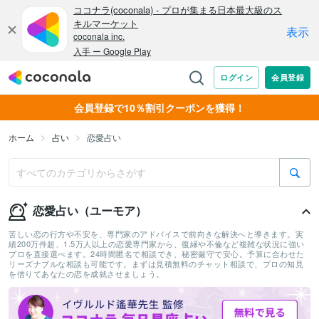
会員登録で10％割引クーポンを獲得！
ホーム
占い
恋愛占い
恋愛占い（ユーモア）
苦しい恋の行方や不安を、専門家のアドバイスで前向きな解決へと導きます。実
績200万件超、1.5万人以上の恋愛専門家から、復縁や不倫など複雑な状況に強い
プロを直接選べます。24時間匿名で相談でき、秘密厳守で安心。予算に合わせた
リーズナブルな相談も可能です。まずは見積無料のチャット相談で、プロの知見
を借りてあなたの恋を成就させましょう。