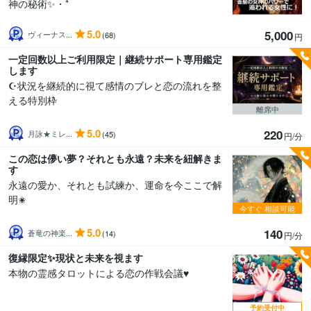
神の秘術✨・*
5.0
5,000
ヴィーナス...
(68)
円
一定回数以上ご利用限定｜継続サポート専用鑑定
します
☪状況を継続的に視て感情のブレと恋の流れを整
える特別枠
離席中
5.0
220
月詠★ミレ...
(45)
円/分
この恋は儚い夢？それとも永遠？未来を紐解きま
す
永遠の愛か、それとも試練か、運命を今ここで解
明✬
今すぐ
相談可能
5.0
140
蒼竜の神楽...
(14)
円/分
復縁限定✨現状と未来を視ます
本物の霊感タロットによる恋の作戦会議♥️
予約受付中