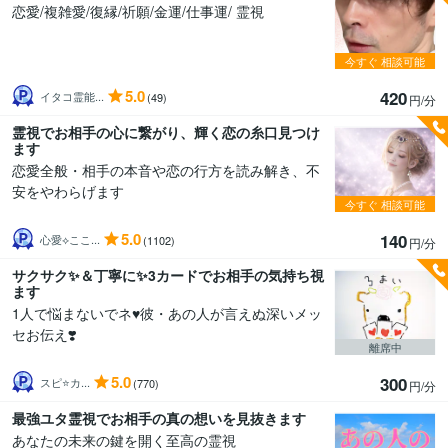
恋愛/複雑愛/復縁/祈願/金運/仕事運/ 霊視
今すぐ
相談可能
5.0
420
イタコ霊能...
(49)
円/分
霊視でお相手の心に繋がり、輝く恋の糸口見つけ
ます
恋愛全般・相手の本音や恋の行方を読み解き、不
安をやわらげます
今すぐ
相談可能
5.0
140
心愛⟡ここ...
(1102)
円/分
サクサク✨＆丁寧に✨3カードでお相手の気持ち視
ます
1人で悩まないでネ♥️彼・あの人が言えぬ深いメッ
セお伝え❣️
離席中
5.0
300
スピ⭐️カ...
(770)
円/分
最強ユタ霊視でお相手の真の想いを見抜きます
あなたの未来の鍵を開く至高の霊視