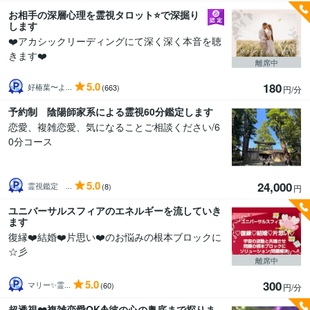
お相手の深層心理を霊視タロット⭐️で深掘り
します
❤️アカシックリーディングにて深く深く本音を聴
きます❤️
離席中
5.0
180
好椿葉〜よ...
(663)
円/分
予約制 陰陽師家系による霊視60分鑑定します
恋愛、複雑恋愛、気になることご相談ください/6
0分コース
5.0
24,000
霊視鑑定 ...
(8)
円
ユニバーサルスフィアのエネルギーを流していき
ます
復縁❤️結婚❤️片思い❤️のお悩みの根本ブロックに
☆彡
離席中
5.0
300
マリー✨霊...
(60)
円/分
超透視❤️複雑恋愛OK⛵️彼の心の奥底まで探りま