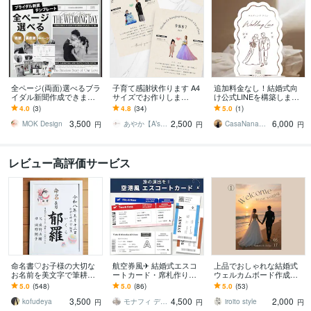
全ページ(両面)選べるブラ
子育て感謝状作ります A4
追加料金なし！結婚式向
イダル新聞作成できます
サイズでお作りしま
け公式LINEを構築します
CANVA操作&加工ガイ
す！！！
招待状・出欠確認・写真
4.0
(3)
4.8
(34)
5.0
(1)
ド・入稿ガイド付き
共有もできる結構式LINE
3,500
2,500
6,000
で自動化！
MOK Design
あやか【A’s WEDDING】
CasaNana_公式LINE構築
円
円
円
レビュー高評価サービス
命名書♡お子様の大切な
航空券風✈︎ 結婚式エスコ
上品でおしゃれな結婚式
お名前を美文字で筆耕し
ートカード・席札作りま
ウェルカムボード作成し
ます 一生に一度の記念♡
す お急ぎ対応OK！航空
ます ✳︎パネル納品でその
5.0
(548)
5.0
(86)
5.0
(53)
美文字で定評のある書道
券/荷物タグデザイン 席
まま飾れる！丁寧！迅速
3,500
4,500
2,000
家におまかせください
次表代わりにも◎
対応！
kofudeya
モナフィ デザイン
iroito style
円
円
円