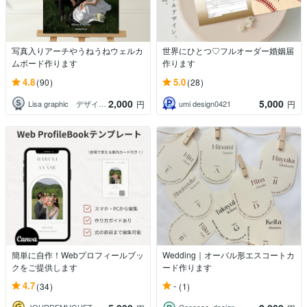
写真入りアーチやうねうねウェルカ
世界にひとつ♡フルオーダー婚姻届
ムボード作ります
作ります
4.8
5.0
(90)
(28)
2,000
5,000
Lisa graphic デザイン制作
umi design0421
円
円
簡単に自作！Webプロフィールブッ
Wedding｜オーバル形エスコートカ
クをご提供します
ード作ります
4.7
-
(34)
(1)