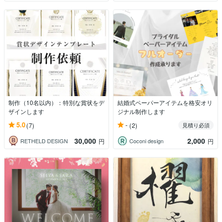
制作（10名以内）：特別な賞状をデ
結婚式ペーパーアイテムを格安オリ
ザインします
ジナル制作します
5.0
-
(7)
(2)
見積り必須
30,000
2,000
RETHELD DESIGN
Coconi design
円
円