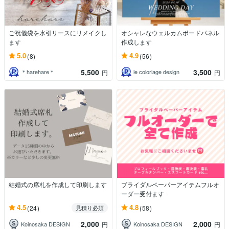
ご祝儀袋を水引リースにリメイクし
オシャレなウェルカムボードパネル
ます
作成します
5.0
4.9
(8)
(56)
5,500
3,500
＊harehare＊
le coloriage design
円
円
結婚式の席札を作成して印刷します
ブライダルペーパーアイテムフルオ
ーダー受付ます
4.5
4.8
(24)
(58)
見積り必須
2,000
2,000
Koinosaka DESIGN
Koinosaka DESIGN
円
円