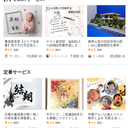
書道家直筆【クリア命名
ゲスト参加型┊似顔絵入
建替え前の旧住宅等の思
書】原寸大の手足型入り
り結婚証明書作成します
い出に建築模型を製作し
ます 質の高い命名書をリ
全員のサイン・指印で創
ます 被災住宅など無くな
5.0
(38)
4.9
(84)
5.0
(36)
ーズナブルに/ニューボー
り上げる オーダーメイド
ってしまう建物の思い出
10,000
7,000
23,000
ン/手形アート
演出
を形に・・・
字に想いを込める書道家 瑞季
イクミメシス
Ｏｋ建築模型工房
円
円
円
定番サービス
京都の書道家が唯一無二
中サイズ：ご祝儀袋&水引
卒園アルバム個人ページ
の命名書を揮毫致します
を素敵にリメイクします
制作します 写真を送って
出産祝い お七夜 お宮参り
みなさまからのお気持ち
あとはお任せ♪入れたい文
4.9
(63)
4.9
(49)
5.0
(90)
ギフト
をカタチに残しません
字などご要望に応じま