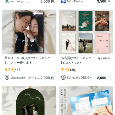
8,000
3,500
yun design ___
MOK Design
円
円
最安値！かぶらないウェルカムボー
高品質なウェルカムボードをパネル
ドポスター作ります
納品いたします
4.9
4.8
(476)
(86)
2,000
2,000
Lisa graphic デザイン制作
Koinosaka DESIGN
円
円