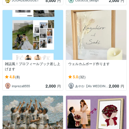
5,000
2,000
JOURDEMUGUET
Cococca_design
円
円
雑誌風！プロフィールブック差し上
ウェルカムボード作ります
げます
4.8
5.0
(8)
(32)
2,000
2,000
impreza8555
あやか【A’s WEDDING】
円
円