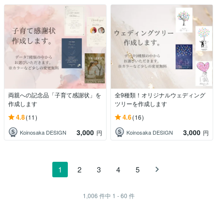
両親への記念品「子育て感謝状」を
全9種類！オリジナルウェディング
作成します
ツリーを作成します
4.8
4.6
(11)
(16)
3,000
3,000
Koinosaka DESIGN
Koinosaka DESIGN
円
円
1
2
3
4
5
1,006
件中
1 - 60
件