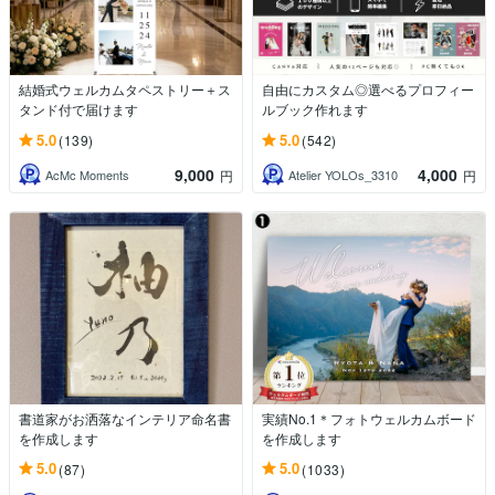
結婚式ウェルカムタペストリー＋ス
自由にカスタム◎選べるプロフィー
タンド付で届けます
ルブック作れます
5.0
5.0
(139)
(542)
9,000
4,000
AcMc Moments
Atelier YOLOs_3310
円
円
書道家がお洒落なインテリア命名書
実績No.1＊フォトウェルカムボード
を作成します
を作成します
5.0
5.0
(87)
(1033)