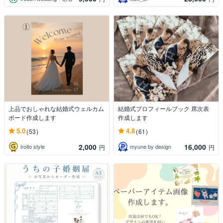
上品でおしゃれな結婚式ウェルカム
結婚式プロフィールブック 席次表
ボード作成します
作成します
5.0
4.8
(53)
(61)
2,000
16,000
iroito style
myune by design
円
円