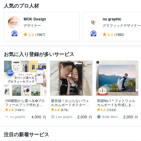
人気のプロ人材
MOK Design
nu graphic
デザイナー
グラフィックデザイナー
4.9
(1667)
4.9
(1982)
お気に入り登録が多いサービス
100種類から選べる✿プロ
最安値！かぶらないウェ
実績No.1＊フォトウェル
フィールブック作れます
ルカムボードポスター作
カムボードを作成します
【選べる12P】納品の速さ
ります 韓国風ウェルカム
高品質なのに低価格！パ
4.9
(1091)
4.9
(476)
5.0
(1033)
に自信あります◎【操作
ボード・ポスター製作♪
ネル納品でそのまま飾れ
4,000
2,000
2,000
資料付】
サイズ選べます
る｜圧倒的コスパ
nu graphic
Lisa graphic デザイン制作
AcMc Moments
円
円
円
注目の新着サービス