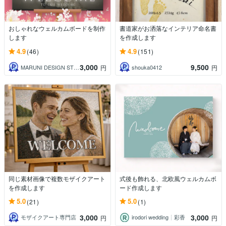
おしゃれなウェルカムボードを制作
書道家がお洒落なインテリア命名書
します
を作成します
4.9
4.9
(46)
(151)
3,000
9,500
MARUNI DESIGN STUDIO
shouka0412
円
円
同じ素材画像で複数モザイクアート
式後も飾れる、北欧風ウェルカムボ
を作成します
ード作成します
5.0
5.0
(21)
(1)
3,000
3,000
モザイクアート専門店
irodori wedding┊︎彩香
円
円