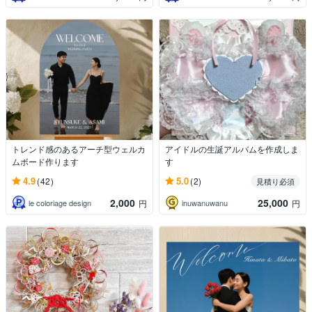
トレンド感のあるアーチ型ウェルカ
アイドルの生誕アルバムを作成しま
ムボード作ります
す
4.9
5.0
(42)
(2)
見積り必須
2,000
25,000
le coloriage design
inuwanuwanu
円
円