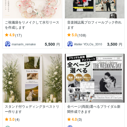
ご祝儀袋をリメイクして水引リース
音楽雑誌風プロフィールブック作れ
を作成します
ます
4.9
5.0
(17)
(108)
5,500
3,500
mamarin_remake
Atelier YOLOs_3310
円
円
スタンド付ウェディングタペストリ
全ページ(両面)選べるブライダル新
ー作ります
聞作成できます
5.0
4.0
(4)
(3)