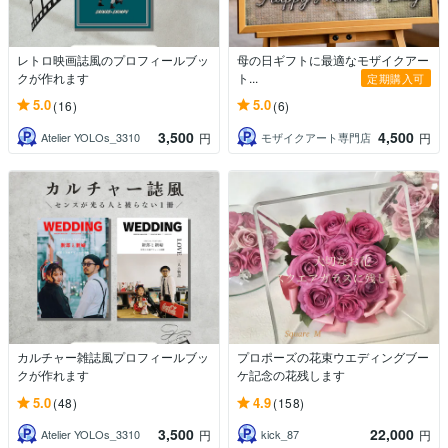
レトロ映画誌風のプロフィールブッ
母の日ギフトに最適なモザイクアー
クが作れます
ト...
定期購入可
5.0
5.0
(16)
(6)
3,500
4,500
Atelier YOLOs_3310
モザイクアート専門店
円
円
カルチャー雑誌風プロフィールブッ
プロポーズの花束ウエディングブー
クが作れます
ケ記念の花残します
5.0
4.9
(48)
(158)
3,500
22,000
Atelier YOLOs_3310
kick_87
円
円