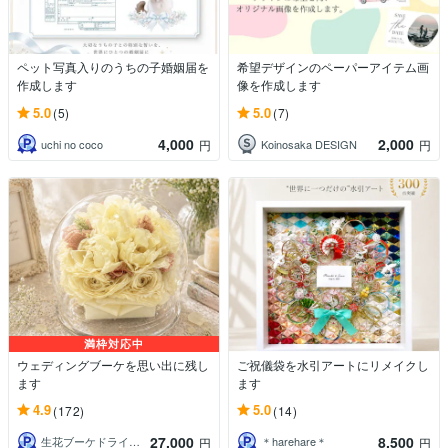
ペット写真入りのうちの子婚姻届を
希望デザインのペーパーアイテム画
作成します
像を作成します
5.0
5.0
(5)
(7)
4,000
2,000
uchi no coco
Koinosaka DESIGN
円
円
満枠対応中
ウェディングブーケを思い出に残し
ご祝儀袋を水引アートにリメイクし
ます
ます
4.9
5.0
(172)
(14)
27,000
8,500
生花ブーケドライ加工Web専門店
＊harehare＊
円
円