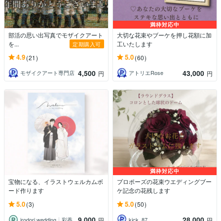
満枠対応中
部活の思い出写真でモザイクアート
大切な花束やブーケを押し花額に加
を...
工いたします
定期購入可
4.9
5.0
(21)
(60)
4,500
43,000
モザイクアート専門店
アトリエRose
円
円
満枠対応中
宝物になる、イラストウェルカムボ
プロポーズの花束ウエディングブー
ード作ります
ケ記念の花残します
5.0
5.0
(3)
(50)
9,000
28,000
irodori wedding┊︎彩香
kick_87
円
円