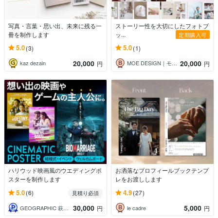
写真・言葉・思い出、未来に残る一
ストーリー性を大切にしたフォトブ
冊を制作します
ッ...
定期購入可
5.0
5.0
(3)
(1)
20,000
20,000
kaz dezain
MOE DESIGN｜モエ デザイン
円
円
ハリウッド映画風のウエディングポ
お洒落なプロフィールブックテンプ
スターを制作します
レをお渡しします
5.0
4.9
(6)
(27)
見積り必須
30,000
5,000
GEOGRAPHIC 萩本ジョウジ
le cadre
円
円