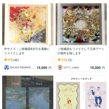
中サイズ：ご祝儀袋&水引を素敵に
ご祝儀袋をリメイクして立体アート
リメイクします
の製作を致します
4.9
5.0
(49)
(12)
15,000
10,000
SHUKA REMAKE ご祝儀リメイク
ch111_make
円
円