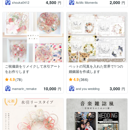
4,500
2,000
shouka0412
AcMc Moments
円
円
ご祝儀袋をリメイクして水引アート
ペットの写真を入れた世界で1つの
をお作りします
婚姻届を作成します
4.9
4.9
(78)
(366)
10,000
3,000
mamarin_remake
and you wedding
円
円