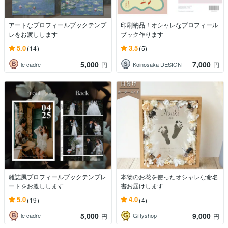
アートなプロフィールブックテンプ
印刷納品！オシャレなプロフィール
レをお渡しします
ブック作ります
5.0
3.5
(14)
(5)
5,000
7,000
le cadre
Koinosaka DESIGN
円
円
雑誌風プロフィールブックテンプレ
本物のお花を使ったオシャレな命名
ートをお渡しします
書お届けします
5.0
4.0
(19)
(4)
5,000
9,000
le cadre
Giftyshop
円
円