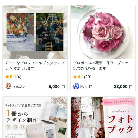
アートなプロフィールブックテンプ
プロポーズの花束 保存 ブーケ
レをお渡しします
記念の花を残します
5.0
4.9
(4)
(39)
5,000
38,000
le cadre
kick_87
円
円