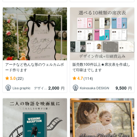
アーチなど色んな形のウェルカムボ
販売数100件以上★席次表を作成し
ード作ります
て印刷までします
5.0
4.7
(22)
(114)
2,000
9,500
Lisa graphic デザイン制作
Koinosaka DESIGN
円
円