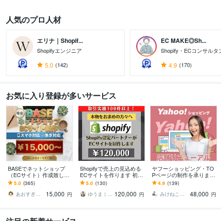
人気のプロ人材
エリナ｜Shopif...
EC MAKE◎Sh...
Shopifyエンジニア
Shopify・ECコンサル
5.0
(142)
4.9
(170)
お気に入り登録が多いサービス
BASEでネットショップ
Shopifyで売上の見込める
ヤフーショッピング・TO
（ECサイト）作成致しま
ECサイトを作ります 初心
Pページの制作を承ります
す 格安でBASEを制作代行
者でも安心★ヒアリング
ヤフーショッピング店舗
5.0
(365)
5.0
(130)
4.9
(139)
致します！リニューアル
重視・要望に沿って柔軟
構築｜スマホページも同
15,000
120,000
48,000
もOK！
に対応可能
時制作だから安心
あおすぎ＠丁寧に取り組みます
ゆうま｜即レス対応
みけねこデザイン
円
円
円