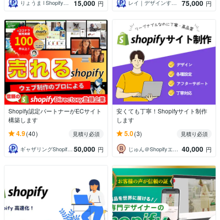
15,000
75,000
りょうま l Shopifyエンジニア
レイ｜デザインするマーケター
円
円
Shopify認定パートナーがECサイト
安くても丁寧！Shopifyサイト制作
構築します
します
4.9
5.0
(40)
(3)
見積り必須
見積り必須
50,000
40,000
ギャザリングShopify認定パートナー
じゅん＠Shopifyエンジニア
円
円