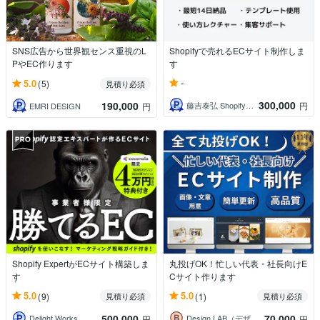
SNS広告から世界観センス重視のL
Shopifyで売れるECサイト制作しま
PやEC作ります
す
-
5.0
(5)
見積り必須
300,000
190,000
藤吉泰弘 Shopifyパートナー
円
EMRI DESIGN
円
Shopify ExpertがECサイト構築しま
丸投げOK！忙しい代表・社長向けE
す
Cサイト作ります
5.0
5.0
(9)
(1)
見積り必須
見積り必須
500,000
70,000
Delight Works
Design LAB（デザインラボ）
円
円