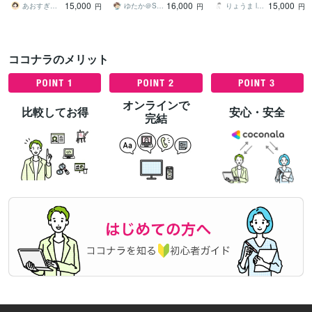
15,000
16,000
15,000
もOK！
す
あおすぎ＠丁寧に取り組みます
ゆたか＠Shopify専門家・EC制作
りょうま l Shopifyエンジニア
円
円
円
ココナラのメリット
オンラインで
比較してお得
安心・安全
完結