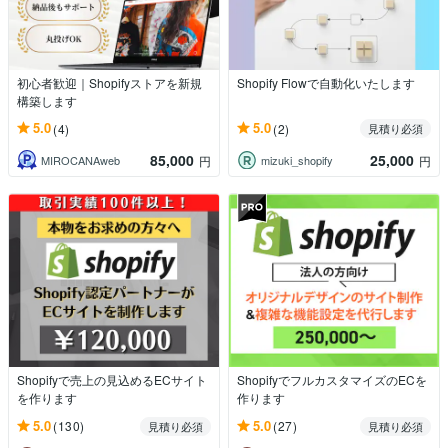
初心者歓迎｜Shopifyストアを新規
Shopify Flowで自動化いたします
構築します
5.0
5.0
(4)
(2)
見積り必須
85,000
25,000
MIROCANAweb
mizuki_shopify
円
円
Shopifyで売上の見込めるECサイト
ShopifyでフルカスタマイズのECを
を作ります
作ります
5.0
5.0
(130)
(27)
見積り必須
見積り必須