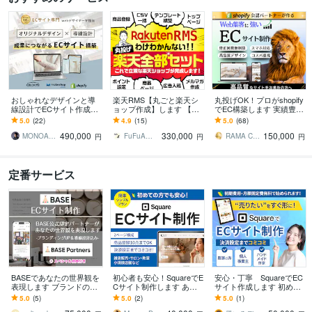
おしゃれなデザインと導
楽天RMS【丸ごと楽天シ
丸投げOK！プロがshopify
線設計でECサイト作成し
ョップ作成】します 【受
でEC構築します 実績豊富
ます makeshop・Shopif
賞店など実績400店舗以
なプロがあなただけのオ
5.0
(22)
4.9
(15)
5.0
(68)
y・カラーミー構築パート
上】現役デザイナーが作
シャレなECサイトを形に
490,000
330,000
150,000
ナー
成します！
します
MONOARC Inc｜ ECサイト制作
FuFuA（フウフ・エー）
RAMA Creative Ltd．
円
円
円
定番サービス
BASEであなたの世界観を
初心者も安心！SquareでE
安心・丁寧 SquareでEC
表現します ブランドの魅
Cサイト制作します あな
サイト作成します 初めて
力を伝えるECサイト！マ
たのお店に“今すぐ使え
のネット商品販売・低予
5.0
(5)
5.0
(2)
5.0
(1)
ニュアルお渡しOK！
る”オンラインショップ
算でスタート可能です