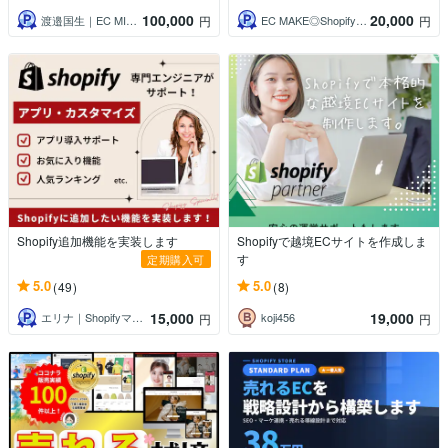
100,000
20,000
渡邉国生｜EC MIGRATION
EC MAKE◎Shopifyパートナー
円
円
Shopify追加機能を実装します
Shopifyで越境ECサイトを作成しま
す
定期購入可
5.0
5.0
(49)
(8)
15,000
19,000
エリナ｜Shopifyマーケター
koji456
円
円