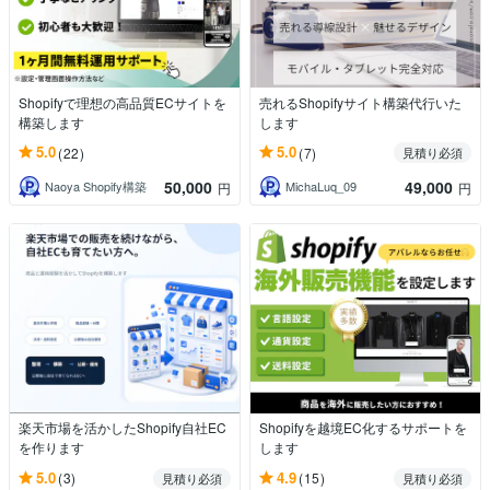
Shopifyで理想の高品質ECサイトを
売れるShopifyサイト構築代行いた
構築します
します
5.0
5.0
(22)
(7)
見積り必須
50,000
49,000
Naoya Shopify構築
MichaLuq_09
円
円
楽天市場を活かしたShopify自社EC
Shopifyを越境EC化するサポートを
を作ります
します
5.0
4.9
(3)
(15)
見積り必須
見積り必須