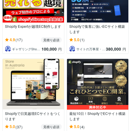
Shopify Expertが越境EC制作します
Shopifyで集客に強いECサイト構築
します
4.9
5.0
(17)
(1)
見積り必須
100,000
380,000
ギャザリングShopify認定パートナー
サイトの万事屋・Shopify専門
円
円
満枠対応中
Shopifyで日英越境ECサイトをつく
最短10日！ShopifyでECサイト構築
ります
します
5.0
5.0
(37)
(4)
見積り必須