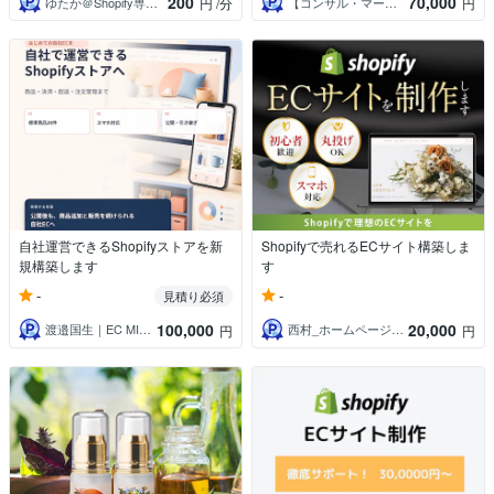
200
70,000
ゆたか＠Shopify専門家・EC制作
【コンサル・マーケ・エンジニア】Dai
円
/分
円
自社運営できるShopifyストアを新
Shopifyで売れるECサイト構築しま
規構築します
す
-
-
見積り必須
100,000
20,000
渡邉国生｜EC MIGRATION
西村_ホームページ制作
円
円