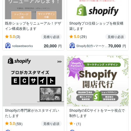
既存ショップをリニューアル！デザ
Shopifyプロ仕様ショップを格安構
イン構成改善します
築します
5.0
5.0
(3)
(29)
見積り必須
見積り必須
20,000
70,000
noliawebworks
Shopify制作×マーケティング ゆう
円
円
Shopifyの専門家がカスタマイズい
ShopifyのECサイトをマーケ視点で
たします
制作します
5.0
-
(59)
(1)
見積り必須