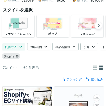
75,000
40,000
50,000
を。
noliawebworks
Meco：Design
風いろデザイン【CSSカスタマイズ可能】
円
円
円
スタイルを選択
フラット・ミニマル
ポップ
フェミニン
提供方法
対応範囲
出品者情報
予算
日
Shopify
731
件中
1 - 60
件表示
ランキング
絞り込み