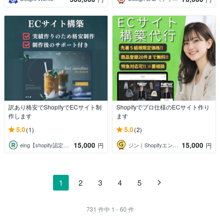
訳あり格安でShopifyでECサイト制
Shopifyでプロ仕様のECサイト作り
作します
ます
5.0
5.0
(1)
(2)
15,000
15,000
eing【shopify認定パートナー】
ジン｜Shopifyエンジニア
円
円
1
2
3
4
5
731
件中
1 - 60
件