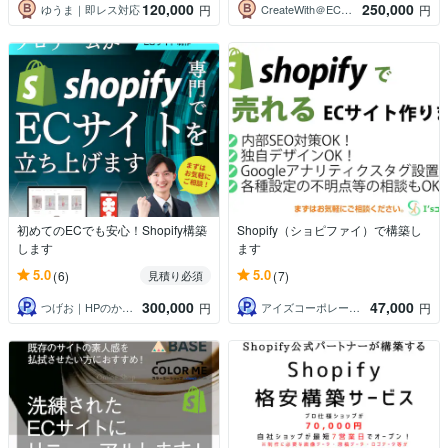
120,000
250,000
ゆうま｜即レス対応
CreateWith＠EC・AIコンサル
円
円
初めてのECでも安心！Shopify構築
Shopify（ショピファイ）で構築し
します
ます
5.0
5.0
(6)
(7)
見積り必須
300,000
47,000
つげお｜HPのかかりつけ医実績500件超
アイズコーポレーション野添
円
円