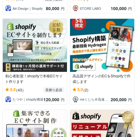
80,000
100,000
Airi Design｜Shopify
STORE LABO
円
円
初心者歓迎！shopifyで本格ECサイ
高品質デザインのECをShopifyで作
ト作ります
成します
5.0
5.0
(43)
(2)
見積り必須
120,000
200,000
たつや｜shopify構築
meくじら＠迅速・丁寧な対応でHP作成
円
円