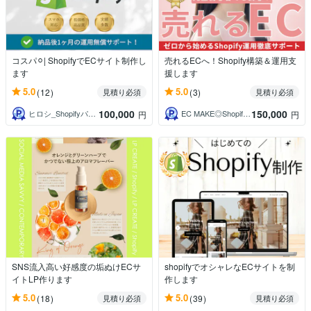
コスパ⚪︎| ShopifyでECサイト制作し
売れるECへ！Shopify構築＆運用支
ます
援します
5.0
5.0
(12)
(3)
見積り必須
見積り必須
100,000
150,000
ヒロシ_Shopifyパートナー
EC MAKE◎Shopifyパートナー
円
円
SNS流入高い好感度の垢ぬけECサ
shopifyでオシャレなECサイトを制
イトLP作ります
作します
5.0
5.0
(18)
(39)
見積り必須
見積り必須