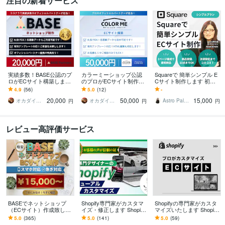
注目の新着サービス
実績多数！BASE公認のプ
カラーミーショップ公認
Squareで 簡単シンプル E
ロがECサイト構築します
のプロがECサイト制作し
Cサイト制作します 初心
BASEオフィシャルパート
ます EC制作実績多数！オ
者でも安心。納品後も丁
4.9
(56)
5.0
(12)
-
ナーによる売れるECサイ
フィシャルパートナーに
寧にサポート。
20,000
50,000
15,000
ト制作！
よる安心の構築代行
オカダイツキ
オカダイツキ
Astro Palm Design
円
円
円
レビュー高評価サービス
BASEでネットショップ
Shopify専門家がカスタマ
Shopifyの専門家がカスタ
（ECサイト）作成致しま
イズ・修正します Shopify
マイズいたします Shopify
す 格安でBASEを制作代行
専門デザイナーがユーザ
でお困りのことについて
5.0
(365)
5.0
(141)
5.0
(59)
致します！リニューアル
ー目線に配慮し対応しま
改善策をご提案致します