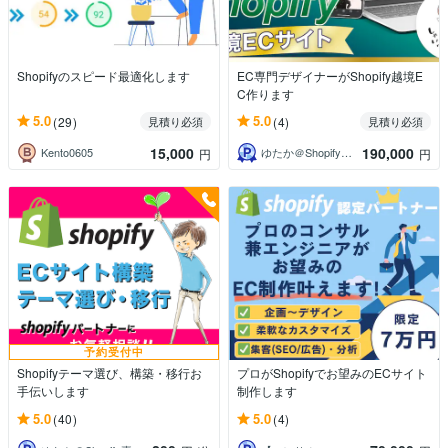
Shopifyのスピード最適化します
EC専門デザイナーがShopify越境E
C作ります
5.0
5.0
(29)
(4)
見積り必須
見積り必須
15,000
190,000
Kento0605
ゆたか＠Shopify専門家・EC制作
円
円
予約受付中
Shopifyテーマ選び、構築・移行お
プロがShopifyでお望みのECサイト
手伝いします
制作します
5.0
5.0
(40)
(4)