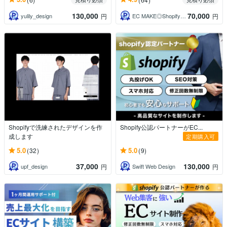
130,000
70,000
yulily_design
EC MAKE◎Shopifyパートナー
円
円
Shopifyで洗練されたデザインを作
Shopify公認パートナーがEC...
成します
定期購入可
5.0
5.0
(32)
(9)
37,000
130,000
upf_design
Swift Web Design
円
円