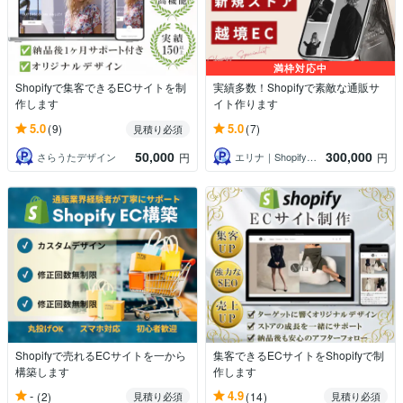
満枠対応中
Shopifyで集客できるECサイトを制
実績多数！Shopifyで素敵な通販サ
作します
イト作ります
5.0
5.0
(9)
(7)
見積り必須
50,000
300,000
さらうたデザイン
エリナ｜Shopifyマーケター
円
円
Shopifyで売れるECサイトを一から
集客できるECサイトをShopifyで制
構築します
作します
-
4.9
(2)
(14)
見積り必須
見積り必須