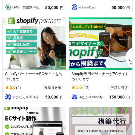
50,000
50,000
GAS・業務効率化・ECのプロ｜やまぐち
kokoro2525
円
円
ShopifyパートナーがECサイトを制
Shopify専門デザイナーがECサイト
作します
つくります
5.0
5.0
(5)
(12)
見積り必須
見積り必須
50,000
150,000
すぎむら＠寄り添い対応
ゆたか＠Shopify専門家・EC制作
円
円