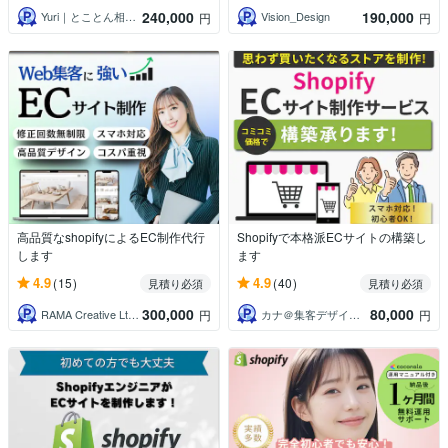
240,000
190,000
Yuri｜とことん相談できるECマーケ
Vision_Design
円
円
高品質なshopifyによるEC制作代行
Shopifyで本格派ECサイトの構築し
します
ます
4.9
4.9
(15)
(40)
見積り必須
見積り必須
300,000
80,000
RAMA Creative Ltd．
カナ＠集客デザイナー
円
円