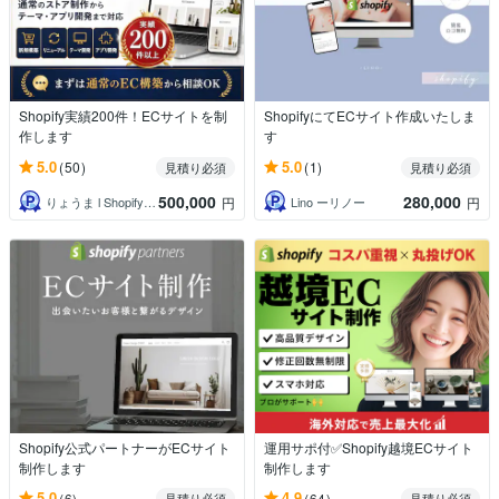
Shopify実績200件！ECサイトを制
ShopifyにてECサイト作成いたしま
作します
す
5.0
5.0
(50)
(1)
見積り必須
見積り必須
500,000
280,000
りょうま l Shopifyエンジニア
Lino ーリノー
円
円
Shopify公式パートナーがECサイト
運用サポ付✅Shopify越境ECサイト
制作します
制作します
5.0
4.9
(6)
(64)
見積り必須
見積り必須