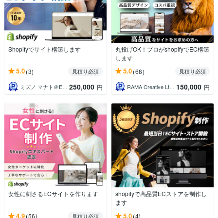
Shopifyでサイト構築します
丸投げOK！プロがshopifyでEC構築
します
5.0
5.0
(3)
(68)
見積り必須
見積り必須
250,000
150,000
ミズノ マナト＠EC構築・運用支援
RAMA Creative Ltd．
円
円
女性に刺さるECサイトを作ります
shopifyで高品質ECストアを制作し
ます
4.9
5.0
(56)
(4)
見積り必須