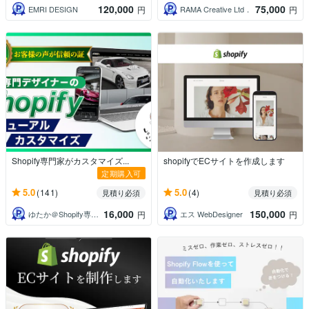
120,000
75,000
EMRI DESIGN
RAMA Creative Ltd．
円
円
Shopify専門家がカスタマイズ...
shopifyでECサイトを作成します
定期購入可
5.0
5.0
(141)
(4)
見積り必須
見積り必須
16,000
150,000
ゆたか＠Shopify専門家・EC制作
エス WebDesigner
円
円