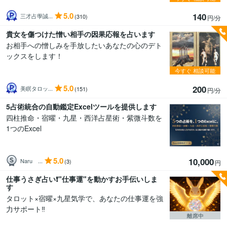
5.0
140
三才占學誠...
(310)
円/分
貴女を傷つけた憎い相手の因果応報を占います
お相手への憎しみを手放したいあなたの心のデト
ックスをします！
今すぐ
相談可能
5.0
200
美瞑タロッ...
(151)
円/分
5占術統合の自動鑑定Excelツールを提供します
四柱推命・宿曜・九星・西洋占星術・紫微斗数を
1つのExcel
5.0
10,000
Naru ...
(3)
円
仕事うさぎ占い❗️"仕事運"を動かすお手伝いしま
す
タロット×宿曜×九星気学で、あなたの仕事運を強
力サポート‼️
離席中