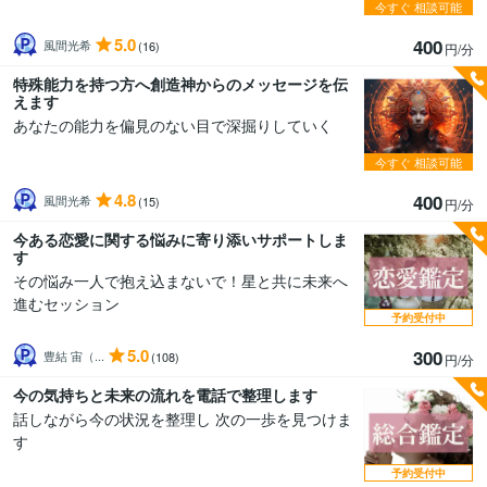
今すぐ
相談可能
5.0
400
風間光希
(16)
円/分
特殊能力を持つ方へ創造神からのメッセージを伝
えます
あなたの能力を偏見のない目で深掘りしていく
今すぐ
相談可能
4.8
400
風間光希
(15)
円/分
今ある恋愛に関する悩みに寄り添いサポートしま
す
その悩み一人で抱え込まないで！星と共に未来へ
進むセッション
予約受付中
5.0
300
豊結 宙（...
(108)
円/分
今の気持ちと未来の流れを電話で整理します
話しながら今の状況を整理し 次の一歩を見つけま
す
予約受付中