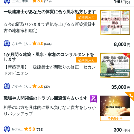
5.0
160
三才占學誠...
(119)
円/分
一級建築士があなたの体質に合う風水処方します
定期購入可
☆今の間取りのままで運気を上げる☆新築賃貸中
古の地相家相鑑定
5.0
8,000
さや子（人...
(644)
円
1か月間☆建築・風水・家相のコンサルタントを
します
定期購入可
【新築専用】一級建築士が間取りの修正・セカン
ドオピニオン
5.0
35,000
さや子（人...
(32)
円
職場や人間関係のトラブル回避策を占います
相手の出方を具体的に掴み負けない貴方をしっか
りバックアップ！
予約受付中
5.0
300
techn...
(738)
円/分