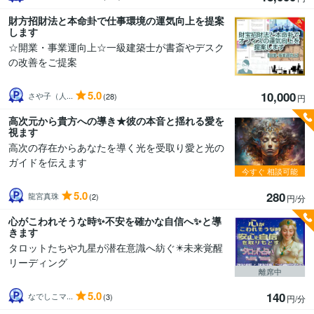
財方招財法と本命卦で仕事環境の運気向上を提案
します
☆開業・事業運向上☆一級建築士が書斎やデスク
の改善をご提案
5.0
10,000
さや子（人...
(28)
円
高次元から貴方への導き★彼の本音と揺れる愛を
視ます
高次の存在からあなたを導く光を受取り愛と光の
ガイドを伝えます
今すぐ
相談可能
5.0
280
龍宮真珠
(2)
円/分
心がこわれそうな時✨不安を確かな自信へ✨と導
きます
タロットたちや九星が潜在意識へ紡ぐ✴️未来覚醒
リーディング
離席中
5.0
140
なでしこマ...
(3)
円/分