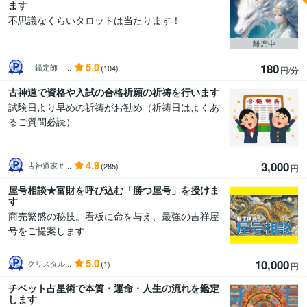
ます
不思議なくらいタロットは当たります！
離席中
5.0
180
鑑定師 ...
(104)
円/分
古神道で資格や入試の合格祈願の祈祷を行います
試験日より早めの祈祷がお勧め（祈祷日はよくあ
るご質問必読）
4.9
3,000
古神道家＃...
(285)
円
屋号相談★富財を呼び込む「勝つ屋号」を授けま
す
商売繁盛の秘技。看板に命を与え、最強の吉祥屋
号をご提案します
5.0
10,000
クリスタル...
(1)
円
チベット占星術で本質・運命・人生の流れを鑑定
します