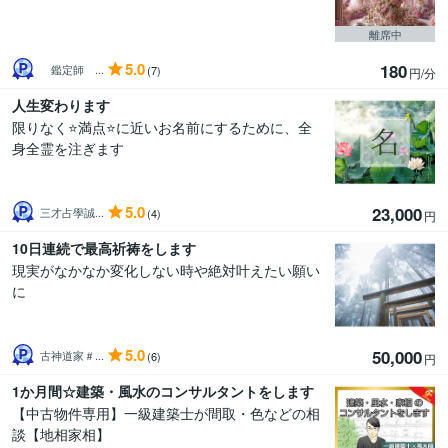
離席中
5.0
180
鑑定師 ...
(7)
円/分
人生変わります
限りなく⭐満点⭐に近いお名前にするために、全
身全霊を注ぎます
5.0
23,000
三才占學誠...
(4)
円
10日連続で最高祈祷をします
現実がなかなか変化しない時や絶対叶えたい願い
に
5.0
50,000
古神道家＃...
(6)
円
1か月間☆建築・風水のコンサルタントをします
【中古物件専用】一級建築士が間取・色などの相
談【地相家相】