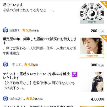
易で占います
今後の方針に悩んでる方など・・。
離席中
5.0
200
陰陽館 t...
(5466)
円/分
鑑定歴40年、継承した霊能力で誠実にお伝えしま
す
。動けば変わる！人間関係・仕事・人生に光が差
す開運鑑定
予約受付中
4.8
380
雫 しず...
(26)
円/分
テキスト：霊感タロット占いでお悩みを解決
いたします
【文字数制限なし】恋愛/仕事/人間関係なんでも
ご相談下さい。
5.0
4,000
銀座高級ク...
(5236)
円