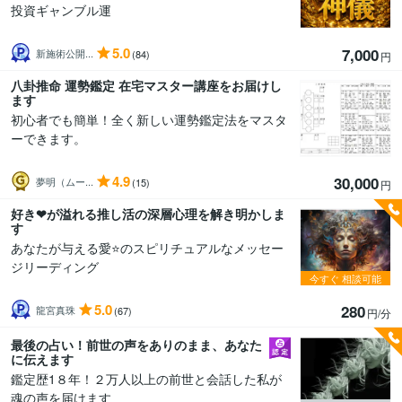
投資ギャンブル運
5.0
7,000
新施術公開...
(84)
円
八卦推命 運勢鑑定 在宅マスター講座をお届けし
ます
初心者でも簡単！全く新しい運勢鑑定法をマスタ
ーできます。
4.9
30,000
夢明（ムー...
(15)
円
好き❤が溢れる推し活の深層心理を解き明かしま
す
あなたが与える愛⭐️のスピリチュアルなメッセー
ジリーディング
今すぐ
相談可能
5.0
280
龍宮真珠
(67)
円/分
最後の占い！前世の声をありのまま、あなた
に伝えます
鑑定歴1８年！２万人以上の前世と会話した私が
魂の声を届けます