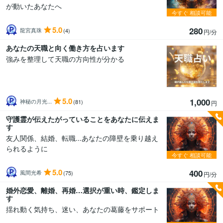
が動いたあなたへ
今すぐ
相談可能
5.0
280
龍宮真珠
(4)
円/分
あなたの天職と向く働き方を占います
強みを整理して天職の方向性が分かる
5.0
1,000
神秘の月光...
(81)
円
守護霊が伝えたがっていることをあなたに伝えま
す
友人関係、結婚、転職...あなたの障壁を乗り越え
られるように
今すぐ
相談可能
5.0
400
風間光希
(75)
円/分
婚外恋愛、離婚、再婚…選択が重い時、鑑定しま
す
揺れ動く気持ち、迷い、あなたの葛藤をサポート