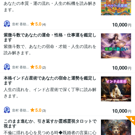
あなたの本質・運の流れ・人生の転機を読み解き
ます。
5.0
10,000
音村 香助...
(4)
円
紫微斗数であなたの運命・性格・仕事運を鑑定し
ます
紫微斗数で、あなたの宿命・才能・人生の流れを
読み解きます。
5.0
10,000
音村 香助...
(2)
円
本格インド占星術であなたの宿命と運勢を鑑定し
ます
人生の流れを、インド占星術で深く丁寧に読み解
きます。
5.0
10,000
音村 香助...
(3)
円
このまま進むか、引き返すか霊感霊視タロットで
視ます
不倫に揺れる心を見つめる時◆既婚者の言葉に心