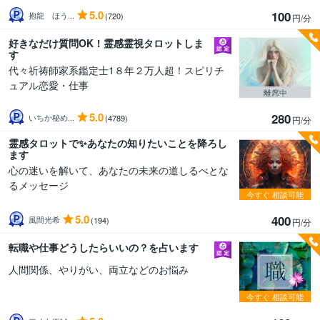
5.0
100
抱龍 ほう...
(720)
円/分
好きなだけ質問OK！霊感霊視タロットしま
す
代々祈祷師家系鑑定士1８年２万人超！スピリチ
ュアル恋愛・仕事
離席中
5.0
280
いちか秘め...
(4789)
円/分
霊感タロットで✨あなたの知りたいことを降ろし
ます
心の迷いを解いて、あなたの未来の道しるべとな
るメッセージ
今すぐ
相談可能
5.0
400
風間光希
(194)
円/分
転職や仕事どうしたらいいの？を占います
人間関係、やりがい、両立などのお悩み
今すぐ
相談可能