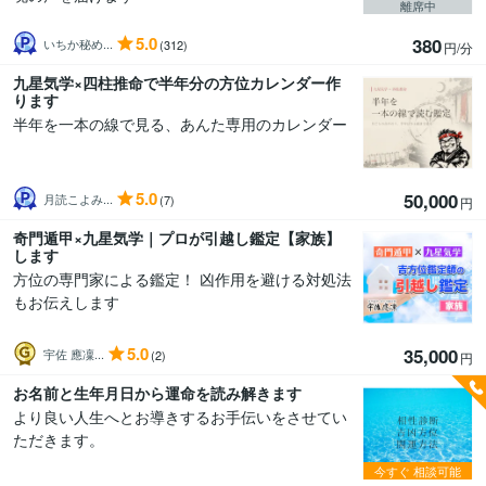
離席中
5.0
380
いちか秘め...
(312)
円/分
九星気学×四柱推命で半年分の方位カレンダー作
ります
半年を一本の線で見る、あんた専用のカレンダー
5.0
50,000
月読こよみ...
(7)
円
奇門遁甲×九星気学｜プロが引越し鑑定【家族】
します
方位の専門家による鑑定！ 凶作用を避ける対処法
もお伝えします
5.0
35,000
宇佐 應凜...
(2)
円
お名前と生年月日から運命を読み解きます
より良い人生へとお導きするお手伝いをさせてい
ただきます。
今すぐ
相談可能