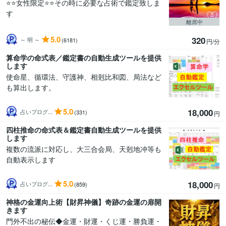
⭐️⭐️女性限定⭐️⭐️その時に必要な占術で鑑定致しま
す
離席中
5.0
320
～ 明 ～
(6181)
円/分
算命学の命式表／鑑定書の自動生成ツールを提供
します
使命星、循環法、守護神、相剋比和図、局法など
も算出します。
5.0
18,000
占いプログ...
(331)
円
四柱推命の命式表＆鑑定書自動生成ツールを提供
します
複数の流派に対応し、大三合会局、天剋地冲等も
自動表示します
5.0
18,000
占いプログ...
(859)
円
神格の金運向上術【財昇神儀】奇跡の金運の扉開
きます
門外不出の秘伝◆金運・財運・くじ運・勝負運・