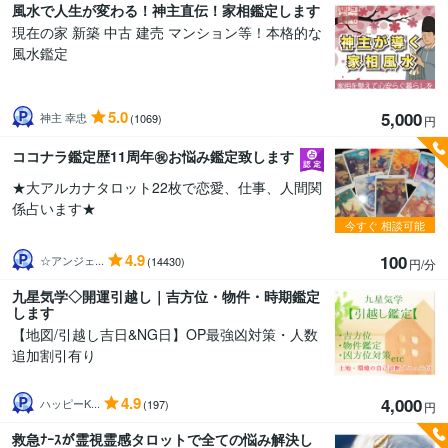
風水で人生が変わる！神主直伝！家相鑑定します
現在の家 新築 中古 建売 マンション等！本格的な
風水鑑定
5.0
5,000
神主 幸忠
(1069)
円
ココナラ鑑定歴11周年㊗️お悩み鑑定致します
★大アルカナタロット22枚で恋愛、仕事、人間関
係占います★
今すぐ
相談可能
4.9
100
☆アンジェ...
(14430)
円/分
九星気学◇開運引越し｜吉方位・物件・時期鑑定
します
【地図/引越し吉日&NG日】OP最強凶対策・人数
追加割引有り
4.9
4,000
ハッピーK...
(197)
円
救急ﾅｰｽが霊視霊感タロットで全ての悩み解決し