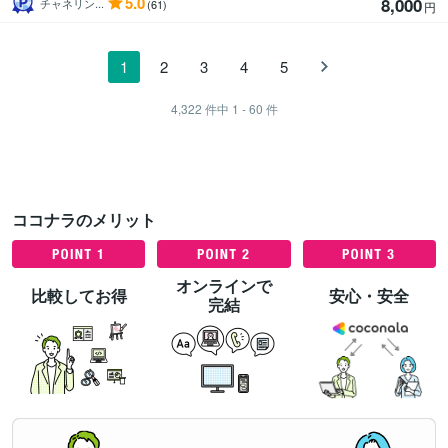
5.0
8,000
チャネリン...
(61)
円
1
2
3
4
5
4,322
件中
1 - 60
件
ココナラのメリット
オンラインで
比較してお得
安心・安全
完結