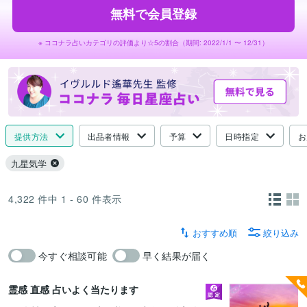
無料で会員登録
※ ココナラ占いカテゴリの評価より☆5の割合（期間: 2022/1/1 〜 12/31）
提供方法
出品者情報
予算
日時指定
お
九星気学
4,322
件中
1 - 60
件表示
おすすめ順
絞り込み
今すぐ相談可能
早く結果が届く
霊感 直感 占いよく当たります