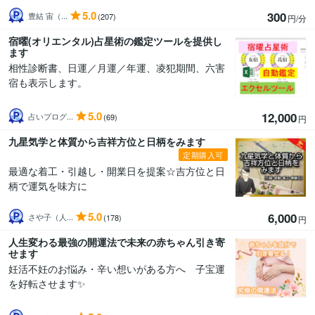
5.0
300
豊結 宙（...
(207)
円/分
宿曜(オリエンタル)占星術の鑑定ツールを提供し
ます
相性診断書、日運／月運／年運、凌犯期間、六害
宿も表示します。
5.0
12,000
占いプログ...
(69)
円
九星気学と体質から吉祥方位と日柄をみます
定期購入可
最適な着工・引越し・開業日を提案☆吉方位と日
柄で運気を味方に
5.0
6,000
さや子（人...
(178)
円
人生変わる最強の開運法で未来の赤ちゃん引き寄
せます
妊活不妊のお悩み・辛い想いがある方へ 子宝運
を好転させます✨