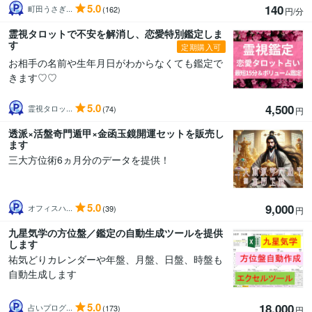
5.0
140
町田うさぎ...
(162)
円/分
霊視タロットで不安を解消し、恋愛特別鑑定しま
す
定期購入可
お相手の名前や生年月日がわからなくても鑑定で
きます♡♡
5.0
4,500
霊視タロッ...
(74)
円
透派×活盤奇門遁甲×金函玉鏡開運セットを販売し
ます
三大方位術6ヵ月分のデータを提供！
5.0
9,000
オフィスハ...
(39)
円
九星気学の方位盤／鑑定の自動生成ツールを提供
します
祐気どりカレンダーや年盤、月盤、日盤、時盤も
自動生成します
5.0
18,000
占いプログ...
(173)
円