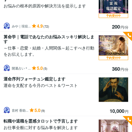
お悩みの根本的原因や解決方法を提示します
予約受付中
4.9
200
みや｜現役...
(72)
円/分
算命学｜電話であなたのお悩みスッキリ解決しま
す
～仕事・恋愛・結婚・人間関係～起こすべき行動
をお伝えします。
予約受付中
5.0
360
開運占い＊...
(5)
円/分
運命序列フォーチュン鑑定します
運命を支配する今月のベスト＆ワースト
5.0
10,000
音村 香助...
(9)
円
転職や退職を霊感タロットで予言します
お仕事全般に対する悩み事を解決します