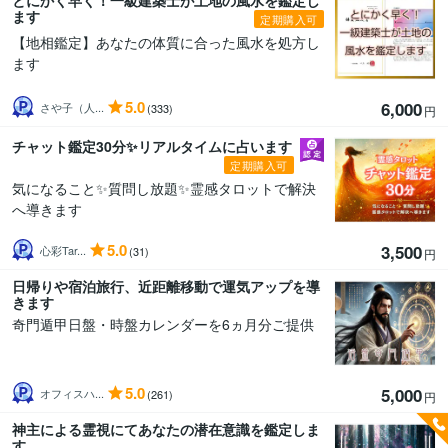
とにかく早く！一級建築士が土地の風水を鑑定し
ます
定期購入可
【地相鑑定】あなたの体質に合った風水を処方し
ます
5.0
6,000
さや子（人...
(333)
円
チャット鑑定30分✨リアルタイムに占います
定期購入可
気になること✨質問し放題✨霊感タロットで解決
へ導きます
5.0
3,500
心彩Tar...
(31)
円
日帰りや宿泊旅行、近距離移動で運気アップを導
きます
奇門遁甲日盤・時盤カレンダーを6ヵ月分ご提供
5.0
5,000
オフィスハ...
(261)
円
神主による霊視にてあなたの潜在意識を鑑定しま
す