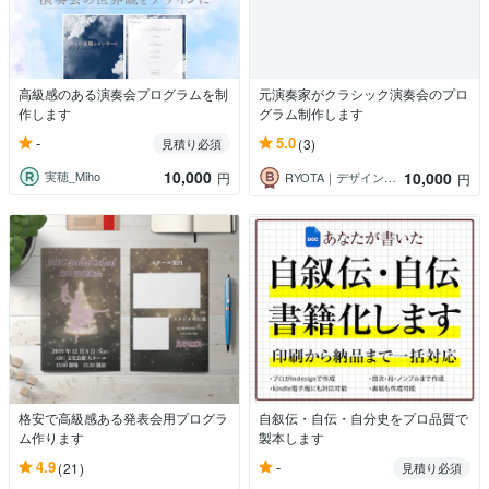
高級感のある演奏会プログラムを制
元演奏家がクラシック演奏会のプロ
作します
グラム制作します
-
5.0
見積り必須
(3)
10,000
10,000
実穂_Miho
円
RYOTA｜デザイン事務所ひまわり
円
格安で高級感ある発表会用プログラ
自叙伝・自伝・自分史をプロ品質で
ム作ります
製本します
-
4.9
(21)
見積り必須