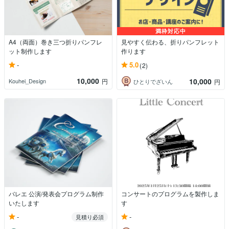
満枠対応中
A4（両面）巻き三つ折りパンフレ
見やすく伝わる、折りパンフレット
ット制作します
作ります
-
5.0
(2)
10,000
10,000
Kouhei_Design
円
ひとりでざいん
円
バレエ 公演/発表会プログラム制作
コンサートのプログラムを製作しま
いたします
す
-
-
見積り必須