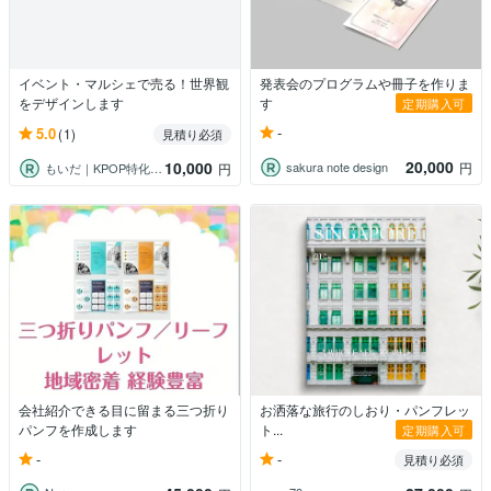
イベント・マルシェで売る！世界観
発表会のプログラムや冊子を作りま
をデザインします
す
定期購入可
-
5.0
(1)
見積り必須
20,000
10,000
sakura note design
円
もいだ｜KPOP特化デザイナー
円
会社紹介できる目に留まる三つ折り
お洒落な旅行のしおり・パンフレッ
パンフを作成します
ト...
定期購入可
-
-
見積り必須