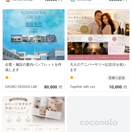
企業・施設の案内パンフレットを作
大人のアニバーサリー記念日を祝い
成します
ます
-
-
見積り必須
80,000
10,000
OKUBO DESIGN LAB
Together with you
円
円