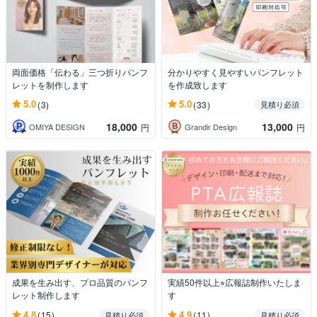
両面価格「伝わる」三つ折りパンフ
分かりやすく見やすいパンフレット
レットを制作します
を作成致します
5.0
5.0
(3)
(33)
見積り必須
18,000
13,000
OMIYA DESIGN
Grandir Design
円
円
成果を生み出す、プロ品質のパンフ
実績50件以上⭐︎広報誌制作いたしま
レット制作します
す
4.8
4.9
(15)
(11)
見積り必須
見積り必須