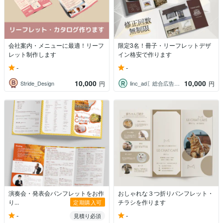
会社案内・メニューに最適！リーフ
限定3名！冊子・リーフレットデザ
レット制作します
イン格安で作ります
-
-
10,000
10,000
Stride_Design
linc_ad〖総合広告代理店〗
円
円
演奏会・発表会パンフレットをお作
おしゃれな３つ折りパンフレット・
り...
チラシを作ります
定期購入可
-
-
見積り必須