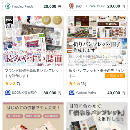
20,000
20,000
あゆ│Tsuzuri Create
円
Hugging Panda
円
ブランド価値を高める! パンフレッ
折りパンフレット・冊子のデザイン
トを制作します
を...
定期購入可
5.0
4.8
(7)
(38)
80,000
40,000
SOOUK 森田悠介
Yoshino Maiko
円
円