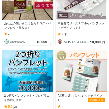
あなたの想いを伝えるカタログ・パ
高品質でリーズナブルなパンフレッ
ンフレット作ります
トデザインします
-
-
(1)
10,000
10,000
tyakosuke00
円
KARATEA_C_DESIGN_即レス
円
2つ折りパンフレット・プログラム
A4三つ折りパンフレットデザイン
を作成します
し...
定期購入可
-
5.0
(3)