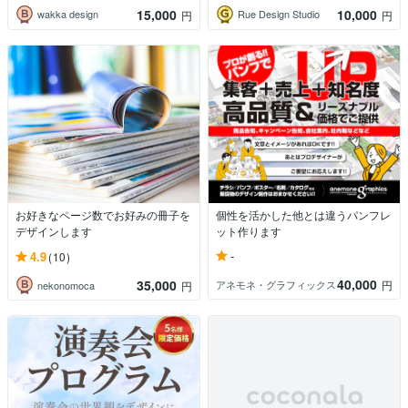
15,000
10,000
wakka design
Rue Design Studio
円
円
お好きなページ数でお好みの冊子を
個性を活かした他とは違うパンフレ
デザインします
ット作ります
-
4.9
(10)
40,000
35,000
アネモネ・グラフィックス
円
nekonomoca
円