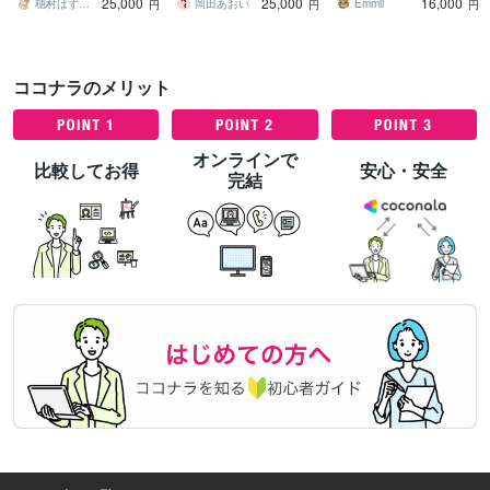
25,000
25,000
16,000
せください！
お気軽にどうぞ
応
穂村はずみ（ホムラハズミ）
岡田あおい
Emmii
円
円
円
ココナラのメリット
オンラインで
比較してお得
安心・安全
完結