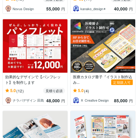
55,000
40,000
Novus Design
kanako_design✴︎
円
円
効果的なデザインで【パンフレッ
医療カタログ冊子『イラスト制作込
ト】を制作します
み...
定期購入可
5.0
5.0
(12)
(4)
見積り必須
48,000
85,000
ナラバデザイン 田島
Ｒ Creative Design
円
円