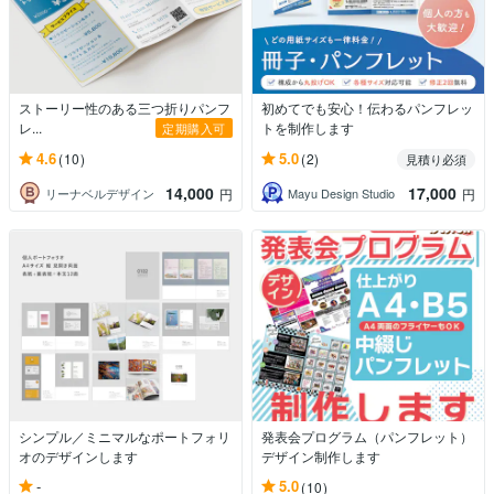
ストーリー性のある三つ折りパンフ
初めてでも安心！伝わるパンフレッ
レ...
トを制作します
定期購入可
4.6
5.0
(10)
(2)
見積り必須
14,000
17,000
リーナベルデザイン
Mayu Design Studio
円
円
シンプル／ミニマルなポートフォリ
発表会プログラム（パンフレット）
オのデザインします
デザイン制作します
-
5.0
(10)