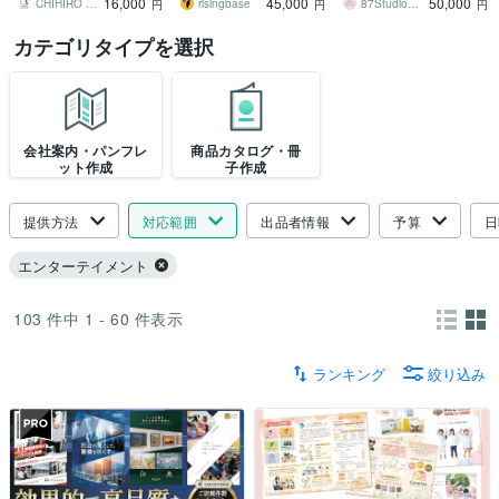
16,000
45,000
50,000
ンはお任せください
CHIHIRO DESIGN LAB
risingbase
87Studio｜ハチナナスタジオ
円
円
円
カテゴリタイプを選択
会社案内・パンフレ
商品カタログ・冊
ット作成
子作成
提供方法
対応範囲
出品者情報
予算
日
エンターテイメント
103
件中
1 - 60
件表示
ランキング
絞り込み