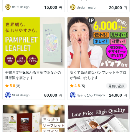
15,000
20,000
0102 design
円
design_maru
円
手書き文字✖️伝わる言葉であなたの
安くて高品質なパンフレットをプロ
世界観を届けます
が作成いたします
5.0
4.8
(3)
(5)
見積り必須
80,000
24,000
SOR design
ちゃっぴぃ Chappy
円
円