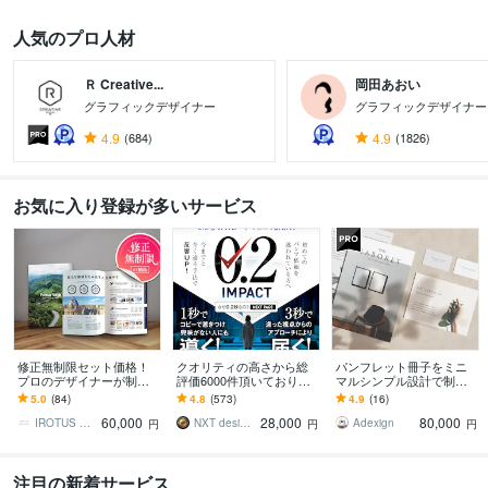
人気のプロ人材
Ｒ Creative...
岡田あおい
グラフィックデザイナー
グラフィックデザイナー
4.9
(684)
4.9
(1826)
お気に入り登録が多いサービス
修正無制限セット価格！
クオリティの高さから総
パンフレット冊子をミニ
プロのデザイナーが制作
評価6000件頂いておりま
マルシンプル設計で制作
します 会社案内やパンフ
す 修正無制限！25年デザ
します 余白で魅せる会社
5.0
(84)
4.8
(573)
4.9
(16)
レットをオシャレでハイ
イナーが作る違った視点
案内・美容・医療向けパ
60,000
28,000
80,000
クオリティなデザインに
からのパンフ制作
ンフレットを洗練設計
IROTUS DESIGN
NXT design 研究所
Adexign
円
円
円
注目の新着サービス