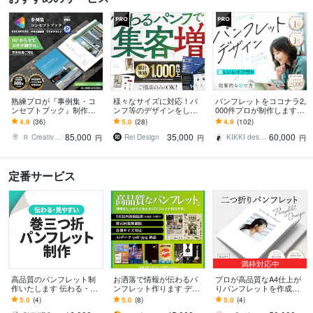
熟練プロが『事例集・コ
様々なサイズに対応！パ
パンフレットをココナラ2,
ンセプトブック』制作致
ンフ等のデザインをしま
000件プロが制作します
します 各専門分野の実務
す 印刷会社勤務デザイナ
パンフレット・リーフレ
4.9
(36)
5.0
(28)
4.9
(102)
歴12年～21年のデザイナ
ーが、デザインから入稿
ット・カタログ・会社案
85,000
35,000
60,000
ーメンバーがご対応
データまで作ります
内 etc.
Ｒ Creative Design
Rei Design
KIKKI design
円
円
円
定番サービス
満枠対応中
高品質のパンフレット制
お洒落で情報が伝わるパ
プロが高品質なA4仕上が
作いたします 伝わる・見
ンフレット作ります デザ
りパンフレットを作成し
やすい巻三つ折パンフレ
イン業30年以上のプロが
ます 【二つ折り／4ペー
5.0
(4)
5.0
(8)
5.0
(4)
ットをデザインします！
デザインを手掛けます。
ジ】リーフレットデザイ