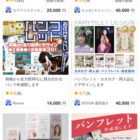
(93)
(9)
見積り必須
見積り必須
25,000
40,000
カラクリスタジオ－河内力哉
ちゃみ│チャミパッパデザイン
円
円
初稿から全力投球!心に残る伝わる
パンフレット・カタログ・同人誌な
パンフ作成致します
どデザインします
5.0
4.7
(8)
(3)
14,000
40,000
Ryurex
SOOUK 森田悠介
円
円