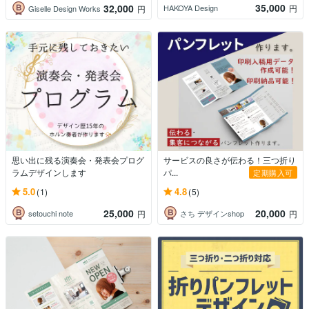
35,000
32,000
HAKOYA Design
円
Giselle Design Works
円
思い出に残る演奏会・発表会プログ
サービスの良さが伝わる！三つ折り
ラムデザインします
パ...
定期購入可
5.0
4.8
(1)
(5)
25,000
20,000
setouchi note
さち デザインshop
円
円