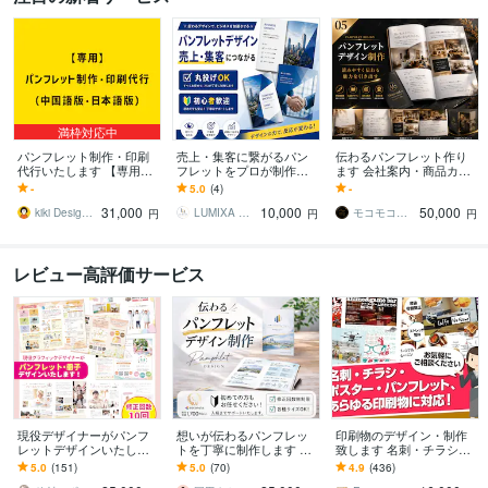
満枠対応中
パンフレット制作・印刷
売上・集客に繋がるパン
伝わるパンフレット作り
代行いたします 【専用】
フレットをプロが制作し
ます 会社案内・商品カタ
パンフレット制作・印刷
ます ただ綺麗なだけじゃ
ログ・冊子を高品質に制
-
5.0
(4)
-
代行（中国語版・日本語
ない反応が取れるデザイ
作します
31,000
10,000
50,000
版）
ンで成果に繋げます
kiki Design（キキデザイン）
LUMIXA DESIGN LAB
モコモコデザイン事務所
円
円
円
レビュー高評価サービス
現役デザイナーがパンフ
想いが伝わるパンフレッ
印刷物のデザイン・制作
レットデザインいたしま
トを丁寧に制作します チ
致します 名刺・チラシ・
す チラシや冊子、広報
ラシ・会社案内・リーフ
ポスター・パンフレッ
5.0
(151)
5.0
(70)
4.9
(436)
誌、カタログなどもお任
レットまで幅広く対応。
ト、あらゆる印刷物に対