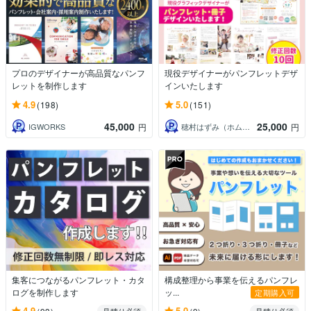
プロのデザイナーが高品質なパンフ
現役デザイナーがパンフレットデザ
レットを制作します
インいたします
4.9
5.0
(198)
(151)
45,000
25,000
IGWORKS
穂村はずみ（ホムラハズミ）
円
円
集客につながるパンフレット・カタ
構成整理から事業を伝えるパンフレ
ログを制作します
ッ...
定期購入可
4.9
5.0