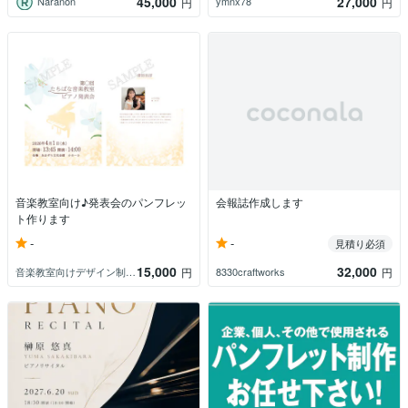
45,000
27,000
Naranon
ymnx78
円
円
音楽教室向け♪発表会のパンフレッ
会報誌作成します
ト作ります
-
-
見積り必須
15,000
32,000
音楽教室向けデザイン制作 COFNOTE
8330craftworks
円
円