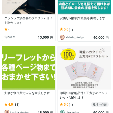
クラシック演奏会のプログラム冊子
安価な制作費で広告を実現します
を制作します
-
5.0
(1)
13,000
40,000
音の余白
円
kishida_design
円
安価な制作費で広告を実現します
印刷100部納品付！正方形のパンフ
レット制作します
4.9
5.0
(14)
(1)
見積り必須
18,000
60,000
kishida_design
oikedesign
円
円