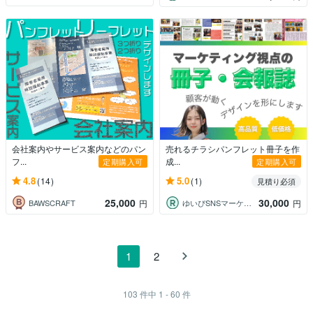
会社案内やサービス案内などのパン
売れるチラシパンフレット冊子を作
フ...
成...
定期購入可
定期購入可
4.8
5.0
(14)
(1)
見積り必須
25,000
30,000
BAWSCRAFT
ゆいぴSNSマーケター・デザイナー
円
円
1
2
103
件中
1 - 60
件