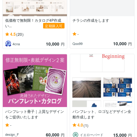
低価格で無制限！カタログ4P作成
チラシの作成をします
い...
定期購入可
-
4.5
(20)
10,000
10,000
Qoo99
円
4cna
円
パンフレット冊子｜上質なデザイン
パンフレット、ロゴなどデザイン全
をご提供いたします
般作成します
-
4.0
(1)
60,000
15,000
design_F
円
イエローバード
円