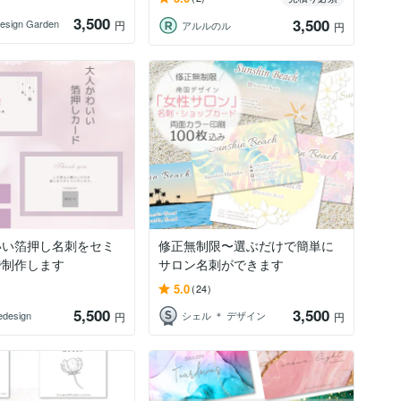
3,500
3,500
esign Garden
円
アルルのル
円
いい箔押し名刺をセミ
修正無制限〜選ぶだけで簡単に
で制作します
サロン名刺ができます
5.0
(24)
5,500
3,500
design
シェル ＊ デザイン
円
円