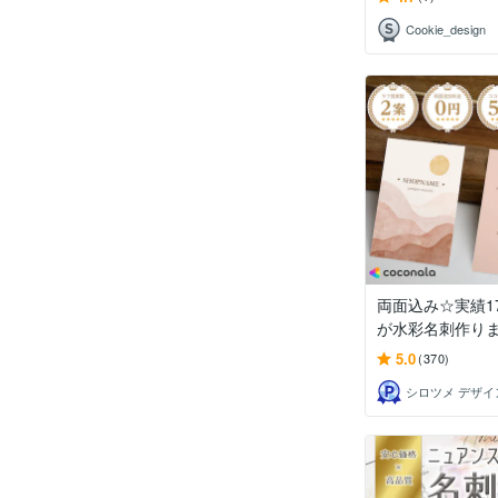
Cookie_design
両面込み☆実績1
が水彩名刺作り
5.0
(370)
シロツメ デザイ