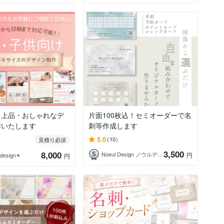
・上品・おしゃれなデ
片面100枚込！セミオーダーで名
作いたします
刺等作成します
5.0
(10)
見積り必須
3,500
8,000
Noeul Design ノウルデザイン
円
design✴︎
円