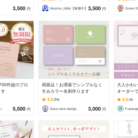
3,500
3,500
hikarino_hibiki【稼働中】
Green D
円
円
700件超のプロ
両面込！お洒落でシンプルなく
大人かわ
ます
すみカラー名刺作ります
オーダー
4.9
5.0
(59)
(6)
5,500
3,000
ン
Sasa hana design
Fuwange
円
円