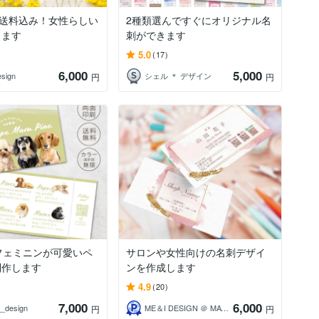
刷送料込み！女性らしい
2種類選んですぐにオリジナル名
ります
刺ができます
5.0
(17)
6,000
5,000
sign
シェル ＊ デザイン
円
円
フェミニンが可愛いペ
サロンや女性向けの名刺デザイ
制作します
ンを作成します
4.9
(20)
7,000
6,000
_design
ME＆I DESIGN ＠ MAYLO
円
円