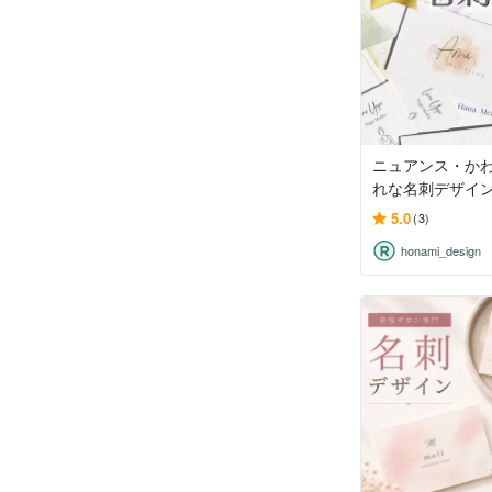
ニュアンス・か
れな名刺デザイ
5.0
(3)
honami_design