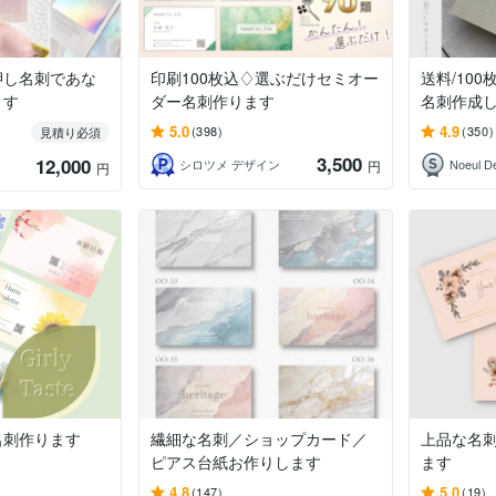
押し名刺であな
印刷100枚込♢選ぶだけセミオー
送料/10
ます
ダー名刺作ります
名刺作成
5.0
4.9
(398)
(350)
見積り必須
3,500
12,000
シロツメ デザイン
円
円
名刺作ります
繊細な名刺／ショップカード／
上品な名
ピアス台紙お作りします
ます
4.8
5.0
(147)
(19)