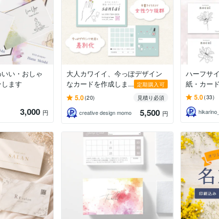
わいい・おしゃ
大人カワイイ、今っぽデザイン
ハーフサ
ンします
なカードを作成しま...
紙・カー
定期購入可
5.0
5.0
(33)
(20)
見積り必須
3,000
5,500
hikari
円
creative design momo
円