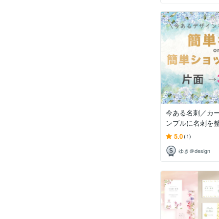
今ある名刺／カ
ンプルに名刺を整え
5.0
(1)
ゆき＠design