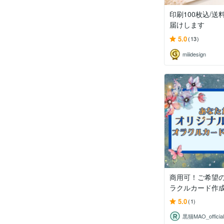
印刷100枚込/送
届けします
5.0
(13)
miiidesign
商用可！ご希望
ラクルカード作成し
5.0
(1)
黒猫MAO_official