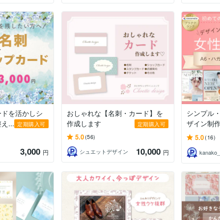
ードを活かしシ
おしゃれな【名刺・カード】を
シンプル
...
作成します
ザイン制
定期購入可
定期購入可
5.0
5.0
(56)
(16)
3,000
10,000
シュエットデザイン
円
円
kanako_