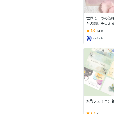
世界に一つの箔
たの想いを伝え
5.0
(128)
a minchi
水彩フェミニン
4.7
(7)