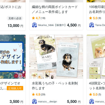
料込/ポストにお
繊細な柄の両面ポイントカード
100枚印
／メニュー表作成します
お名刺作
4.7
5.0
(18)
(9)
見積り必須
4,500
13,000
hikarino_hibiki【稼働中】
Tama De
円
円
のデザインでオ
水彩風うちの子・ペット名刺制
4頭限定×
...
作します
ット名刺
定期購入可
4.9
5.0
(29)
(5)
3,500
5,500
maruco__design
maruco_
円
円