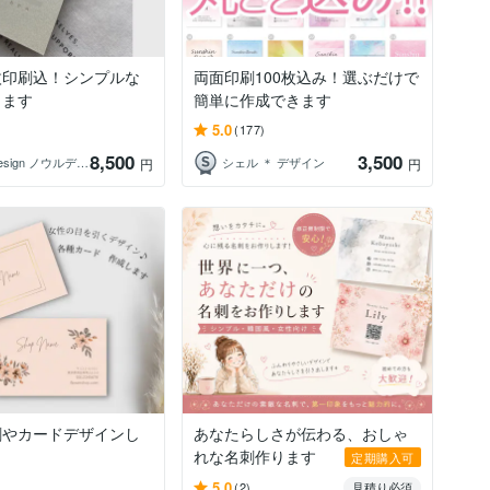
0枚印刷込！シンプルな
両面印刷100枚込み！選ぶだけで
します
簡単に作成できます
5.0
(177)
8,500
3,500
Noeul Design ノウルデザイン
シェル ＊ デザイン
円
円
刺やカードデザインし
あなたらしさが伝わる、おしゃ
れな名刺作ります
定期購入可
5.0
(2)
見積り必須