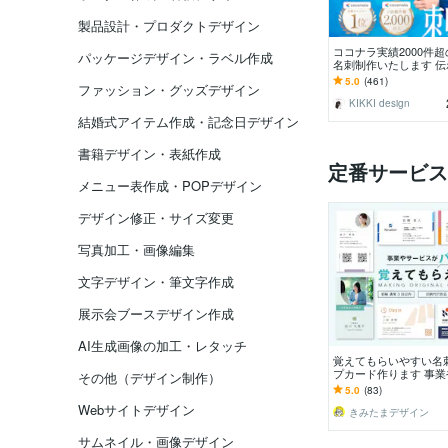
製品設計・プロダクトデザイン
ココナラ実績2000件
パッケージデザイン・ラベル作成
名刺制作いたします 
象に残る・魅せる名刺
5.0
(461)
ファッション・グッズデザイン
します。
KIKKI design
結婚式アイテム作成・記念日デザイン
書籍デザイン・表紙作成
定番サービス
メニュー表作成・POPデザイン
デザイン修正・サイズ変更
写真加工・画像編集
文字デザイン・筆文字作成
展示会ブースデザイン作成
AI生成画像の加工・レタッチ
覚えてもらいやすい名
プカード作ります 事
その他（デザイン制作）
スの魅力がパッと伝わ
5.0
(83)
っかけになる名刺
Webサイトデザイン
きみたまデザイン
サムネイル・画像デザイン