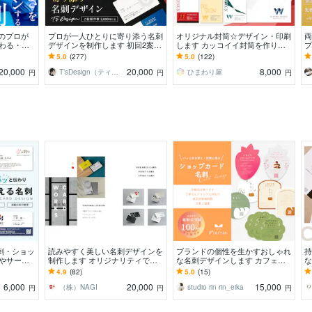
超のプロが
プロが一人ひとりに寄り添う名刺
オリジナル封筒☆デザイン・印刷
両
伝わる・印
デザインを制作します 初回2案ご
します カッコイイ封筒を作りた
プ
をデザイン
提案！ショップカード、スタンプ
い人へ！
可
5.0
(277)
5.0
(122)
カードも！
ハ
20,000
20,000
8,000
T’sDesign（ティーズデザイン）
ひまわり屋
円
円
円
刺・ショッ
読みやすく美しい名刺デザインを
ブランドの個性を生かすおしゃれ
持
業やサービ
制作します オリジナリティで印
な名刺デザインします カフェ・
な
り会話のき
象に残る名刺デザインをします！
美容・サロン・クリニック【Can
ド
4.9
(82)
5.0
(15)
vaデータ可】
す
6,000
20,000
15,000
（株）NAGI
studio rin rin_eika
円
円
円