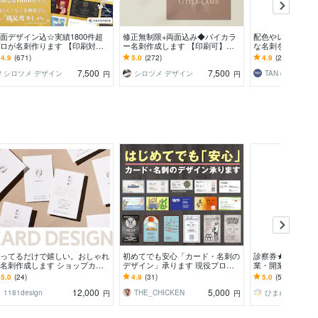
面デザイン込☆実績1800件超
修正無制限+両面込み◆バイカラ
配色やレイアウト
ロが名刺作ります 【印刷対応
ー名刺作成します 【印刷可】シ
な名刺を制作しま
】周りと差がつくあなただけの
ョップカード デザイン カラー 名
修正回数無制限・
4.9
(671)
5.0
(272)
4.9
(273)
イクオリティ名刺
刺 制作 作成
無料／印刷対応◯
7,500
7,500
シロツメ デザイン
シロツメ デザイン
TAN design
円
円
ってるだけで嬉しい。おしゃれ
初めてでも安心「カード・名刺の
診察券★制作・印
名刺作成します ショップカー
デザイン」承ります 現役プロが
業・開業時にも！
・サンクスカードも制作可能で
シンプルからポップまで「印象的
が必要な人へ！
5.0
(24)
4.9
(31)
5.0
(56)
で伝わる」をご提案
12,000
5,000
1181design
THE_CHICKEN
ひまわり屋
円
円