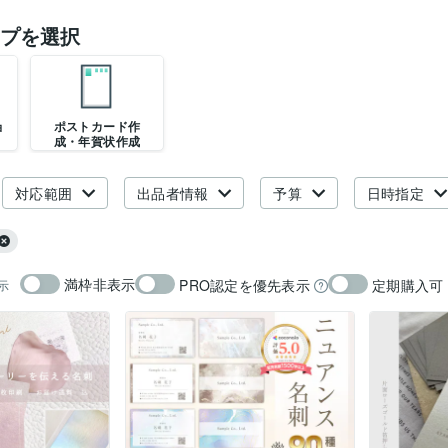
プを選択
ョ
ポストカード作
成・年賀状作成
対応範囲
出品者情報
予算
日時指定
満枠非表示
PRO認定を優先表示
定期購入可
示