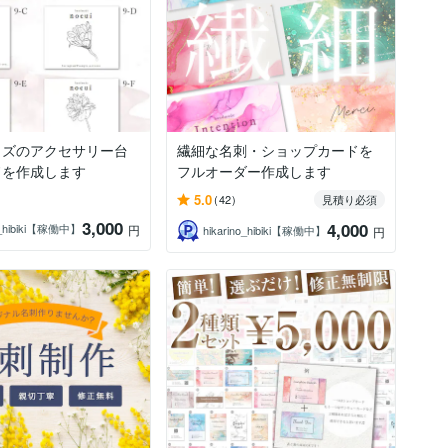
イズのアクセサリー台
繊細な名刺・ショップカードを
ドを作成します
フルオーダー作成します
5.0
(42)
見積り必須
3,000
4,000
no_hibiki【稼働中】
円
hikarino_hibiki【稼働中】
円