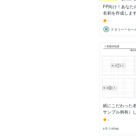
FP向け！あなた
名刺を作成しま
-
紙にこだわった
サンプル例有）
-
sＲ☆shop