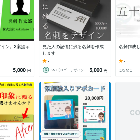
イン。3案提示
見た人の記憶に残る名刺を作成
名刺作成
します
-
-
5,000
5,000
Kou【ロゴ・デザイン・動画編集】
こななこ
円
円