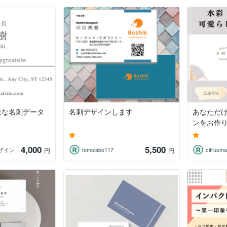
象な名刺データ
名刺デザインします
あなただ
ンをお作
-
-
4,000
5,500
ザイン
tomolabo117
citrusm
円
円