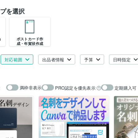
プを選択
ョ
ポストカード作
成・年賀状作成
対応範囲
出品者情報
予算
日時指定
満枠非表示
PRO認定を優先表示
定期購入可
示