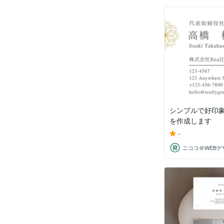
シンプルで好印
を作成します
-
ニココ＠WEBデ