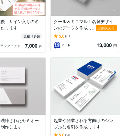
成後、サイン入りの名
クール＆ミニマル！名刺デザイ
いたします
ンのデータを作成し...
定期購入可
5.0
(61)
見積り必須
13,000
7,000
YFTR
円
羽島季麻☘️シグニチャーデザイナー／ロゴ
円
で洗練されたセミオー
起業や開業される方向けのシン
を制作します
プルな名刺を作成します
5.0
(20)