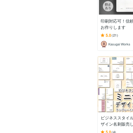
印刷対応可！信
お作りします
5.0
(21)
Kasugai Works
ビジネススタイ
ザイン名刺販売
5.0
(4)