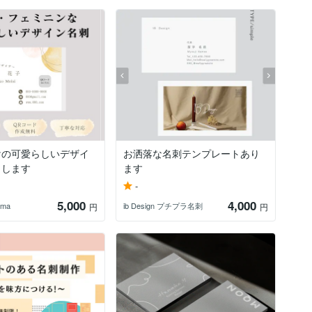
けの可愛らしいデザイ
お洒落な名刺テンプレートあり
りします
ます
-
5,000
4,000
ama
ib Design プチプラ名刺
円
円