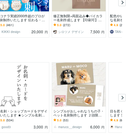
コナラ実績2000件超のプロが
修正無制限+両面込み◆バイカラ
配色やレイアウト
刺制作いたします 伝わる・印
ー名刺作成します 【印刷可】シ
な名刺を制作しま
に残る・魅せる名刺をデザイン
ョップカード デザイン カラー 名
修正回数無制限・
5.0
(461)
5.0
(272)
4.9
(273)
ます。
刺 制作 作成
無料／印刷対応◯
20,000
7,500
KIKKI design
シロツメ デザイン
TAN design
円
円
名刺・ショップカードをデザイ
シンプルがおしゃれなうちの子・
目を惹く名刺やカ
いたします ★シンプル名刺か
ペット名刺制作します ２頭限
します 箔押し・
ビジネス名刺までお気軽にご相
定！印刷代込み100枚！オフ会・
スポットグロスデ
5.0
(534)
5.0
(53)
4.9
(60)
下さい。
イベントで大活躍♩
3,000
6,000
good3
maruco__design
Hana87 Design✏
円
円