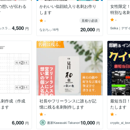
の想いが伝わる
かわいい似顔絵入り名刺お作り
女性限定
す
します
特別な名
-
-
見積り必須
4,500
ナタリー＊セールスライター
Seika｜デ
円
20,000
なおちぃ16号
円
名刺作成（作成
社長やフリーランスに誰もが記
最短当日
します
憶に残る名刺制作します
たします
-
-
6,000
10,000
書家Kawasaki Takanori
crypto_ai_lov
円
円