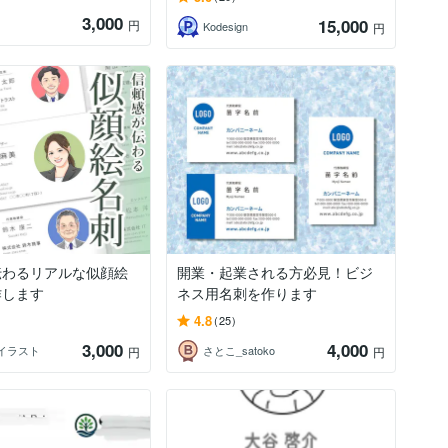
3,000
15,000
円
Kodesign
円
伝わるリアルな似顔絵
開業・起業される方必見！ビジ
作します
ネス用名刺を作ります
4.8
(25)
3,000
4,000
＊イラスト
さとこ_satoko
円
円