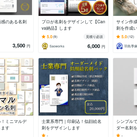
頼感のある名刺
プロが名刺をデザインして【Can
サイン作
va納品】します
刺を作成
5.0
5.0
(9)
見積り必須
(12)
3,500
6,000
円
Saoworks
円
ル！ミニマルデ
士業系専門｜印刷込！似顔絵名
シンプル
します
刺をデザインします
ダー名刺
-
-