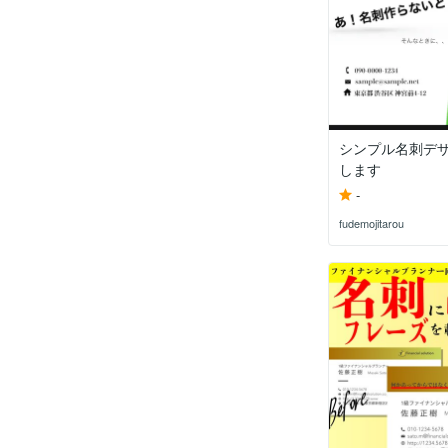
シンプル名刺デザ
します
-
fudemojitarou