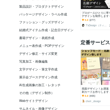
製品設計・プロダクトデザイン
プロが一人ひとりに寄
パッケージデザイン・ラベル作成
デザインを制作します 
提案！ショップカード
5.0
(277)
ファッション・グッズデザイン
カードも！
T’sDesign（ティーズデザイン）
結婚式アイテム作成・記念日デザイン
書籍デザイン・表紙作成
定番サービス
メニュー表作成・POPデザイン
デザイン修正・サイズ変更
写真加工・画像編集
文字デザイン・筆文字作成
展示会ブースデザイン作成
AI生成画像の加工・レタッチ
両面デザイン！お洒落
刺カードお作りします 
その他（デザイン制作）
り！名刺やお店のポイ
5.0
(455)
ド、お作りしませんか
Webサイトデザイン
cheri _design
サムネイル・画像デザイン