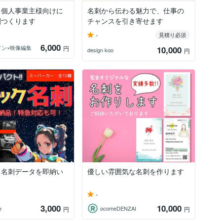
！個人事業主様向けに
名刺から伝わる魅力で、仕事の
刺つくります
チャンスを引き寄せます
-
見積り必須
6,000
ザイン×映像編集
円
10,000
design koo
円
！名刺データを即納い
優しい雰囲気な名刺を作ります
-
3,000
10,000
e
ocomeDENZAI
円
円