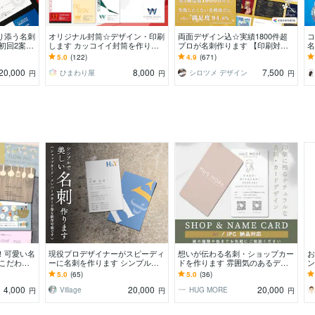
り添う名刺
オリジナル封筒☆デザイン・印刷
両面デザイン込☆実績1800件超
コ
初回2案ご
します カッコイイ封筒を作りた
プロが名刺作ります 【印刷対応
名
、スタンプ
い人へ！
可】周りと差がつくあなただけの
象
5.0
(122)
4.9
(671)
ハイクオリティ名刺
し
20,000
8,000
7,500
ひまわり屋
シロツメ デザイン
円
円
円
！可愛い名
現役プロデザイナーがスピーディ
想いが伝わる名刺・ショップカー
お
こだわ
ーに名刺を作ります シンプルで
ドを作ります 雰囲気のあるデザ
ン
ントカー
美しい名刺を短時間で制作させて
インが得意です紙の種類や印刷ま
ら
5.0
(65)
5.0
(36)
？
いただきます！
で対応します
談
4,000
20,000
20,000
Village
HUG MORE
円
円
円