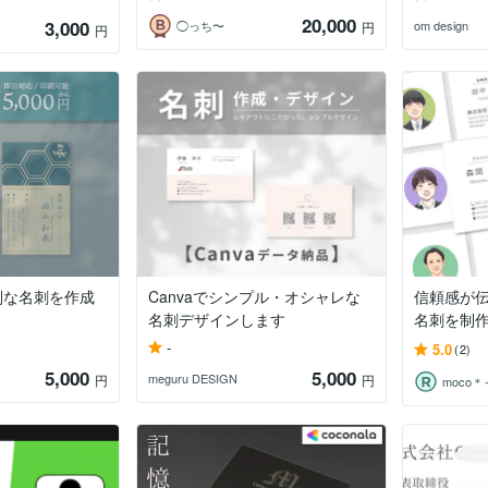
20,000
3,000
◯っち〜
om design
円
円
別な名刺を作成
Canvaでシンプル・オシャレな
信頼感が
名刺デザインします
名刺を制
-
5.0
(2)
5,000
5,000
meguru DESIGN
円
円
moco