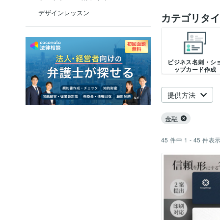
デザインレッスン
カテゴリタイ
ビジネス名刺・シ
ップカード作成
提供方法
金融
45
件中
1 - 45
件表