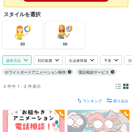
スタイルを選択
2D
3D
提供方法
対応範囲
出品者情報
予算
日
ホワイトボードアニメーション制作
電話相談サービス
2
件中
1 - 2
件表示
ランキング
絞り込み