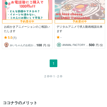
予約受付中
予約受付中
お絵かきアニメーションのご相談い
デジタルアニメで求人動画相談出来
たします
ます
-
5.0
(1)
500
100
ANIMAL FACTORY まねきや
円
/分
みいちゃんのお絵かき動画工房
円
/分
1
2
件中
1 - 2
件
ココナラのメリット