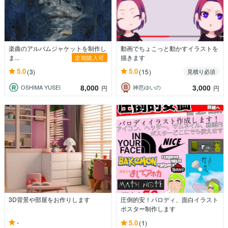
楽曲のアルバムジャケットを制作し
動画でちょこっと動かすイラストを
ま...
描きます
定期購入可
5.0
5.0
(3)
(15)
見積り必須
8,000
3,000
OSHIMA YUSEI
神芭ゆいの
円
円
3D背景や部屋をお作りします
圧倒的安！パロディ、面白イラスト
ポスター制作します
-
5.0
(1)