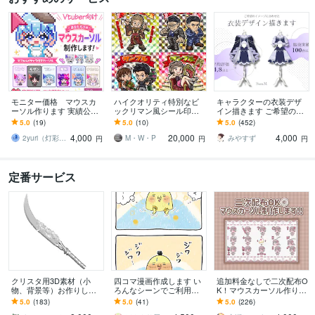
モニター価格 マウスカ
ハイクオリティ特別なビ
キャラクターの衣装デザ
ーソル作ります 実績公開
ックリマン風シール印刷
イン描きます ご希望のイ
にご協力いただける方だ
します 7種のホログラムか
メージに合わせた衣装デ
5.0
(19)
5.0
(10)
5.0
(452)
けの特別価格
ら選択可能・通常シール
ザインを提案します！
4,000
20,000
4,000
より厚手の高品質仕様
2yuri（灯彩堂つゆり）
M・W・P
みやすず
円
円
円
定番サービス
クリスタ用3D素材（小
四コマ漫画作成します い
追加料金なしで二次配布O
物、背景等）お作りしま
ろんなシーンでご利用い
K！マウスカーソル作りま
す マンガ制作で何度も使
ただけます。
す アニメーション追加で
5.0
(183)
5.0
(41)
5.0
(226)
える個人向けの３D素材を
さらに個性を出せるよう