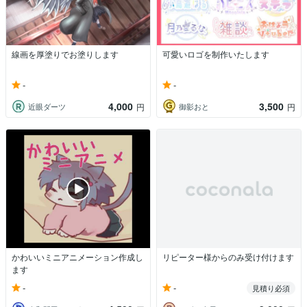
線画を厚塗りでお塗りします
可愛いロゴを制作いたします
-
-
4,000
3,500
近眼ダーツ
御影おと
円
円
かわいいミニアニメーション作成し
リピーター様からのみ受け付けます
ます
-
-
見積り必須