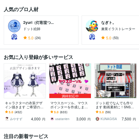
人気のプロ人材
2yuri（灯彩堂つ...
なぎト。
ドット絵師
兼業イラストレーター
5.0
(24)
5.0
(53)
お気に入り登録が多いサービス
満枠対応中
キャラクターの衣装デザ
マウスカーソル、マウス
ドット絵でなんでも作り
イン描きます ご希望のイ
ポインターを作成します
ます 動画素材に！SNS
メージに合わせた衣装デ
Vtuber様のマウスポイン
に！ゲームに！ドット絵
5.0
(452)
5.0
(633)
5.0
(59)
ザインを提案します！
ター、マウスカーソル作
はいかがですか？
4,000
3,000
7,500
成
みやすず
usatanien
KUNAGISA
円
円
円
注目の新着サービス