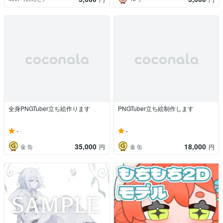
全身PNGTuber立ち絵作ります
PNGTuber立ち絵制作します
-
-
35,000
18,000
金 缶
金 缶
円
円