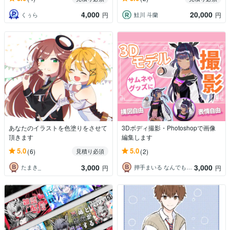
4,000
20,000
くぅら
鮭川 斗蘭
円
円
あなたのイラストを色塗りをさせて
3Dボディ撮影・Photoshopで画像
頂きます
編集します
5.0
5.0
(6)
(2)
見積り必須
3,000
3,000
たまき_
押手まいる なんでも技術屋Vtuber
円
円