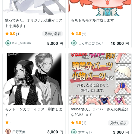
歌ってみた、オリジナル楽曲イラス
もちもちモデル作成します
トを描きます
5.0
3.0
(1)
(1)
見積り必須
8,000
10,000
leku_suzuno
しらすとごはん！
円
円
モノトーンカラーイラスト制作しま
Vtuberさん、ライバーさんの腕差分
す
など承ります
-
5.0
(1)
見積り必須
3,000
3,000
日野天葉
円
木本 らい
円