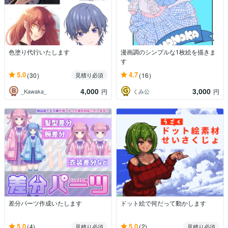
色塗り代行いたします
漫画調のシンプルな1枚絵を描きま
す
5.0
4.7
(30)
(16)
見積り必須
4,000
3,000
_Kawaka_
くみ公
円
円
差分パーツ作成いたします
ドット絵で何だって動かします
5.0
5.0
(4)
(2)
見積り必須
見積り必須