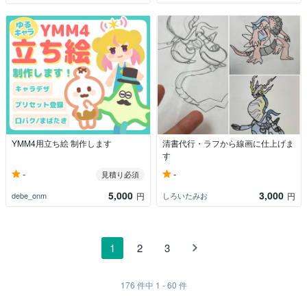
YMM4用立ち絵 制作します
清書代行・ラフから線画に仕上げま
す
-
-
見積り必須
5,000
3,000
debe_onm
しろいたみお
円
円
1
2
3
176
件中
1 - 60
件