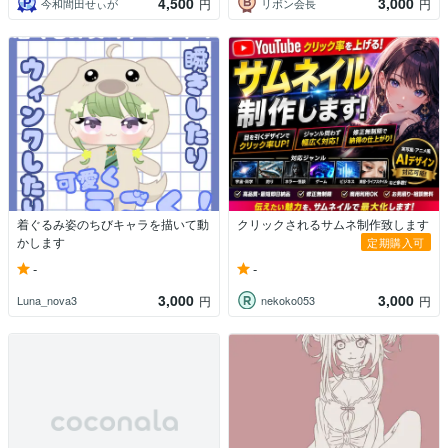
4,500
3,000
今和間田せぃが
リボン会長
円
円
着ぐるみ姿のちびキャラを描いて動
クリックされるサムネ制作致します
かします
定期購入可
-
-
3,000
3,000
Luna_nova3
nekoko053
円
円