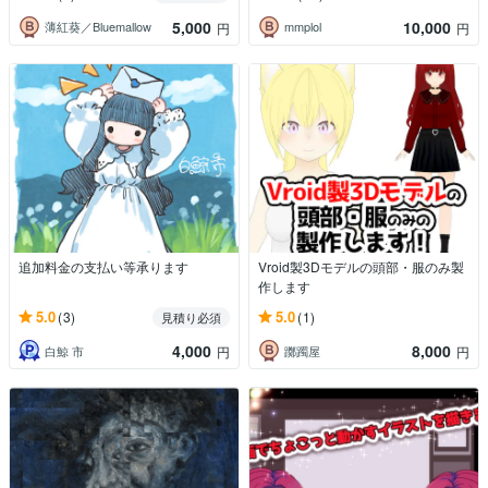
5,000
10,000
薄紅葵／Bluemallow
mmplol
円
円
追加料金の支払い等承ります
Vroid製3Dモデルの頭部・服のみ製
作します
5.0
5.0
(3)
(1)
見積り必須
4,000
8,000
白鯨 市
躑躅屋
円
円