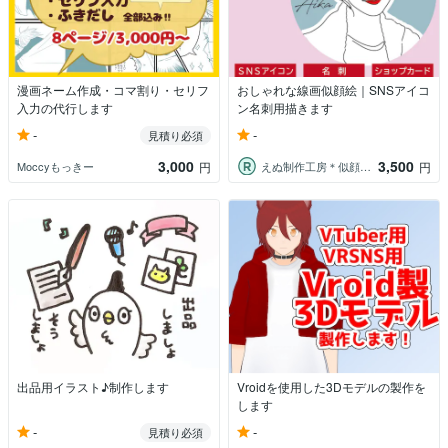
漫画ネーム作成・コマ割り・セリフ
おしゃれな線画似顔絵｜SNSアイコ
入力の代行します
ン名刺用描きます
-
-
見積り必須
3,000
3,500
Moccyもっきー
えぬ制作工房＊似顔絵・スポーツロゴ
円
円
出品用イラスト♪制作します
Vroidを使用した3Dモデルの製作を
します
-
-
見積り必須