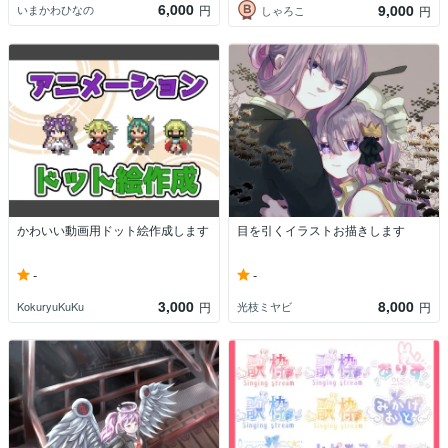
6,000
9,000
いまかわひなの
円
しゃろこ
円
かわいい動画用ドット絵作成します
目を引くイラストお描きします
-
-
3,000
8,000
KokuryuKuKu
光枝ミヤビ
円
円