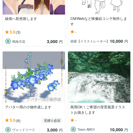
線画へ彩色致します
CM/Webなど映像絵コンテ制作しま
す
-
5.0
(3)
10,000
3,000
就寝【イラストレーター】
円
鳴海月花
円
アバター用の小物作成します
商用OK！ご希望の背景風景イラス
トお描きします
-
5.0
(6)
見積り必須
10,000
3,000
Team AWOI
円
ヴォッドリース
円