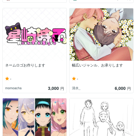
ネームロゴお作りします
幅広いジャンル、お承りします
-
-
3,000
6,000
momoacha
清水_
円
円