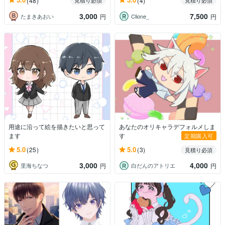
(48)
(4)
見積り必須
見積り必須
3,000
7,500
たまきあおい
Clione_
円
円
用途に沿って絵を描きたいと思って
あなたのオリキャラデフォルメしま
ます
す
定期購入可
5.0
5.0
(25)
(3)
見積り必須
3,000
4,000
里海ちなつ
白だんのアトリエ
円
円