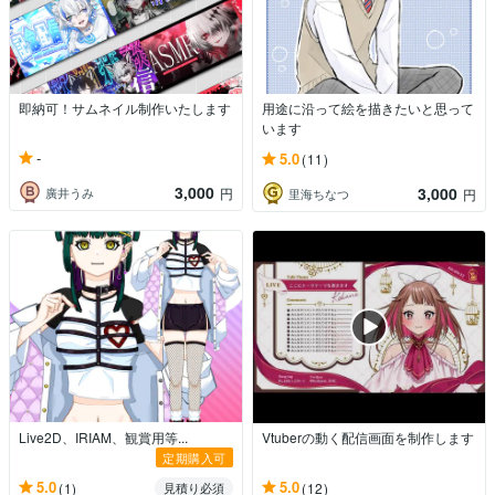
即納可！サムネイル制作いたします
用途に沿って絵を描きたいと思って
います
-
5.0
(11)
3,000
3,000
廣井うみ
円
里海ちなつ
円
Live2D、IRIAM、観賞用等...
Vtuberの動く配信画面を制作します
定期購入可
5.0
5.0
(1)
(12)
見積り必須