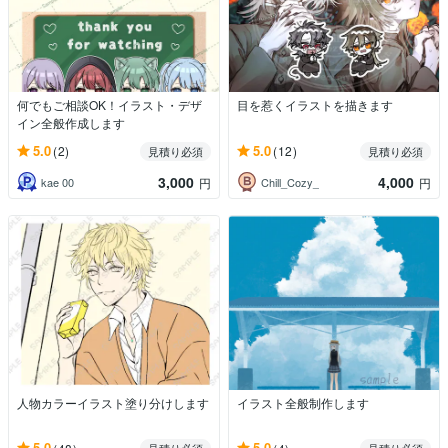
何でもご相談OK！イラスト・デザ
目を惹くイラストを描きます
イン全般作成します
5.0
5.0
(2)
(12)
見積り必須
見積り必須
3,000
4,000
kae 00
Chill_Cozy_
円
円
人物カラーイラスト塗り分けします
イラスト全般制作します
5.0
5.0