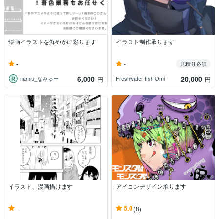
線画イラストを鮮やかに彩ります
イラスト制作承ります
-
-
見積り必須
6,000
20,000
namiu_なみゅー
Freshwater fish Omi
円
円
イラスト、漫画描けます
アイコンデザイン承ります
-
5.0
(8)