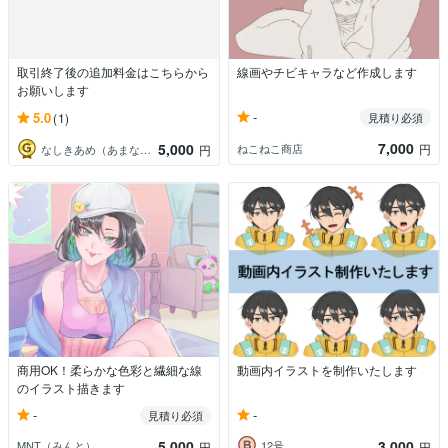
取引終了後の追加料金はこちらから
線画やチビキャラなど作成します
お願いします
-
5.0
(1)
見積り必須
7,000
5,000
ねこねこ商店
円
なしきあめ（あまなし）
円
商用OK！柔らかな色彩と繊細な線
動画内イラストを制作いたします
のイラスト描きます
-
-
見積り必須
5,000
3,000
MNT（みんと）
12号
円
円