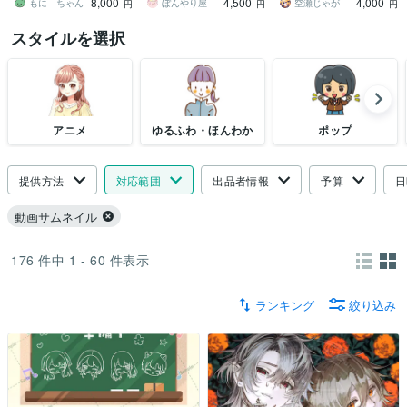
8,000
4,500
4,000
作成します！
になりました！
もに ちゃん
ぼんやり屋
空瀬じゃが
円
円
円
スタイルを選択
アニメ
ゆるふわ・ほんわか
ポップ
提供方法
対応範囲
出品者情報
予算
日
動画サムネイル
176
件中
1 - 60
件表示
ランキング
絞り込み