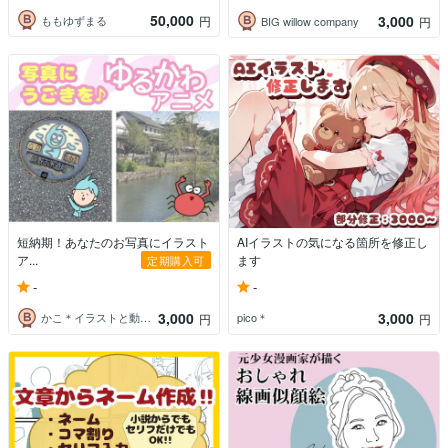
50,000
3,000
ももゆずまる
円
BIG willow company
円
短納期！あなたのお写真にイラスト
AIイラストの気になる箇所を修正し
ア...
ます
定期購入可
-
-
3,000
3,000
かこ＊イラストと動画編集
pico＊
円
円