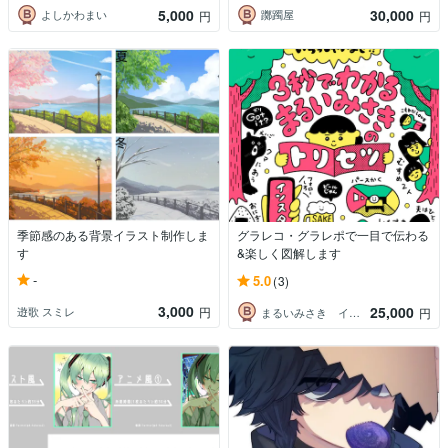
5,000
30,000
よしかわまい
躑躅屋
円
円
季節感のある背景イラスト制作しま
グラレコ・グラレポで一目で伝わる
す
&楽しく図解します
-
5.0
(3)
3,000
25,000
逰歌 スミレ
円
まるいみさき イラストレーター
円