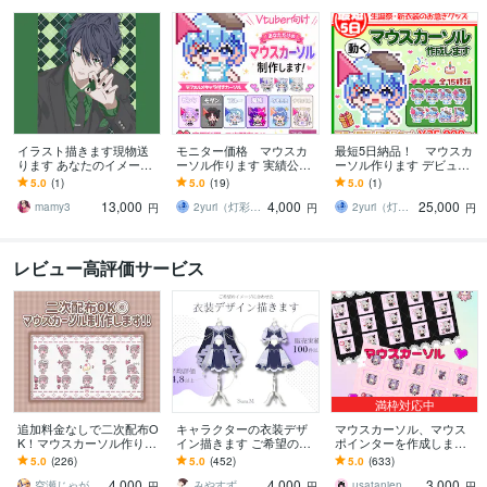
イラスト描きます現物送
モニター価格 マウスカ
最短5日納品！ マウスカ
ります あなたのイメージ
ーソル作ります 実績公開
ーソル作ります デビュ
を形にします思うままに
にご協力いただける方だ
ー・生誕祭・新衣装のデ
5.0
(1)
5.0
(19)
5.0
(1)
お伝えください
けの特別価格
ジタルグッズに！お急ぎ
13,000
4,000
25,000
の方向け
mamy3
2yuri（灯彩堂つゆり）
2yuri（灯彩堂つゆり）
円
円
円
レビュー高評価サービス
満枠対応中
追加料金なしで二次配布O
キャラクターの衣装デザ
マウスカーソル、マウス
K！マウスカーソル作りま
イン描きます ご希望のイ
ポインターを作成します
す アニメーション追加で
メージに合わせた衣装デ
Vtuber様のマウスポイン
5.0
(226)
5.0
(452)
5.0
(633)
さらに個性を出せるよう
ザインを提案します！
ター、マウスカーソル作
4,000
4,000
3,000
になりました！
成
空瀬じゃが
みやすず
usatanien
円
円
円