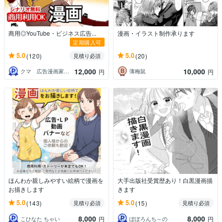
商用◎YouTube・ビジネス広告...
漫画・イラスト制作承ります
定期購入可
5.0
5.0
(120)
(20)
見積り必須
12,000
10,000
クマ 広告漫画家・PRO認定
薄梅鼠
円
円
ほんわか親しみやすい絵柄で漫画を
大手出版社受賞歴あり！白黒漫画描
お描きします
きます
5.0
5.0
(143)
(15)
見積り必須
見積り必須
8,000
8,000
こひなた ちゃい
ぽぽろんち～の
円
円