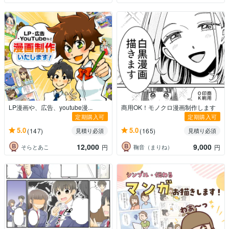
LP漫画や、広告、youtube漫...
商用OK！モノクロ漫画制作します
定期購入可
定期購入可
5.0
5.0
(147)
(165)
見積り必須
見積り必須
12,000
9,000
そらとあこ
鞠音（まりね）
円
円