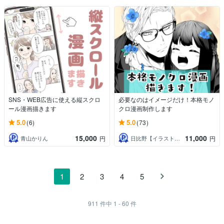
SNS・WEB広告に使える縦スクロ
必要なのはイメージだけ！本格モノ
ール漫画描きます
クロ漫画制作します
5.0
5.0
(6)
(73)
15,000
11,000
青山かりん
日比野【イラスト・漫画制作】
円
円
1
2
3
4
5
911
件中
1 - 60
件