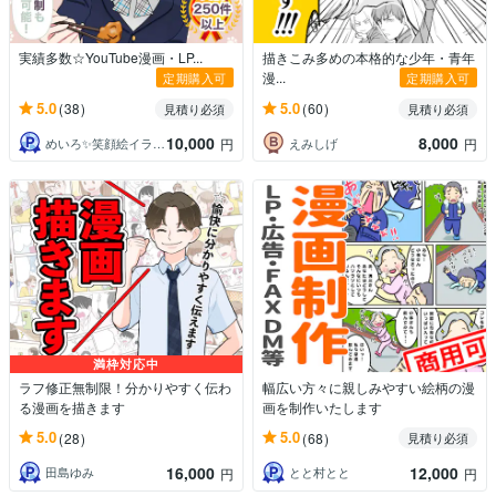
実績多数☆YouTube漫画・LP...
描きこみ多めの本格的な少年・青年
漫...
定期購入可
定期購入可
5.0
5.0
(38)
(60)
見積り必須
見積り必須
10,000
8,000
めいろ✨笑顔絵イラストレーター
えみしげ
円
円
満枠対応中
ラフ修正無制限！分かりやすく伝わ
幅広い方々に親しみやすい絵柄の漫
る漫画を描きます
画を制作いたします
5.0
5.0
(28)
(68)
見積り必須
16,000
12,000
田島ゆみ
とと村とと
円
円