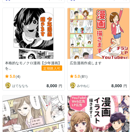
本格的なモノクロ漫画【少年漫画】
広告漫画作成します
を...
定期購入可
5.0
5.0
(4)
(81)
8,000
8,000
はてななち
みやねじ
円
円