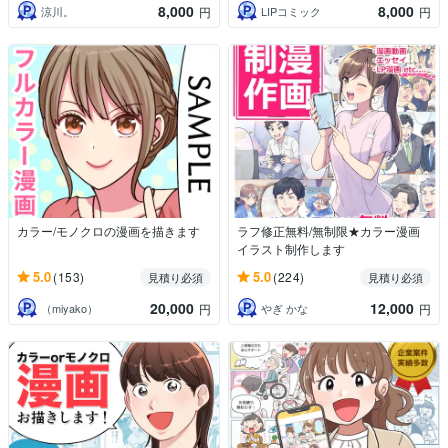
8,000
8,000
涼川。
LIPコミック
円
円
カラー/モノクロの漫画を描きます
ラフ修正無料/無制限★カラー漫画
イラスト制作します
5.0
5.0
(153)
(224)
見積り必須
見積り必須
20,000
12,000
（miyako）
やぎ かな
円
円