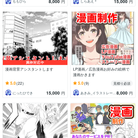
8,000
15,000
ももひら
しらあえ＊
円
円
満枠対応中
漫画背景アシスタントします
LP漫画／広告漫画お好みの絵柄で
漫画かきます
5.0
5.0
(22)
(9)
見積り必須
15,000
8,000
にったひでき
あきみ_イラストレーター
円
円