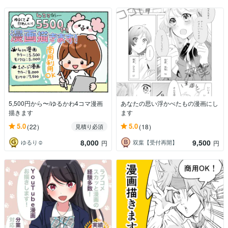
5,500円から〜/ゆるかわ4コマ漫画
あなたの思い浮かべたもの漫画にし
描きます
ます
5.0
5.0
(22)
(18)
見積り必須
8,000
9,500
ゆるり☺︎
双葉【受付再開】
円
円