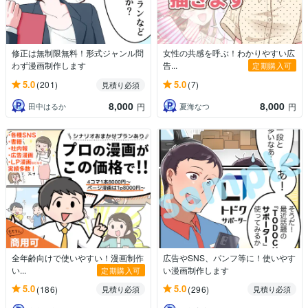
修正は無制限無料！形式ジャンル問
女性の共感を呼ぶ！わかりやすい広
わず漫画制作します
告...
定期購入可
5.0
5.0
(201)
(7)
見積り必須
8,000
8,000
田中はるか
夏海なつ
円
円
全年齢向けで使いやすい！漫画制作
広告やSNS、パンフ等に！使いやす
い...
い漫画制作します
定期購入可
5.0
5.0
(186)
(296)
見積り必須
見積り必須