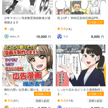
少年マガジン等多数受賞経験者が漫
売上UP！ SNS広告対応商品PR...
画描きます
定期購入可
-
5.0
(2)
(14)
10,000
9,000
akisu_K
マオ
円
円
御社の想いを読者に届ける、ビジネ
しっかり伝わるビジネス漫画制作し
ス...
ま...
定期購入可
定期購入可
5.0
5.0
(41)
(116)
見積り必須
見積り必須
人未ユワワ★漫画家★心の共有を一番大切に
みやうちななみ