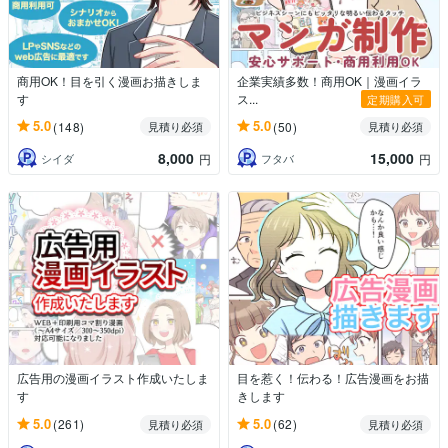
商用OK！目を引く漫画お描きしま
企業実績多数！商用OK｜漫画イラ
す
ス...
定期購入可
5.0
5.0
(148)
(50)
見積り必須
見積り必須
8,000
15,000
シイダ
フタバ
円
円
広告用の漫画イラスト作成いたしま
目を惹く！伝わる！広告漫画をお描
す
きします
5.0
5.0
(261)
(62)
見積り必須
見積り必須