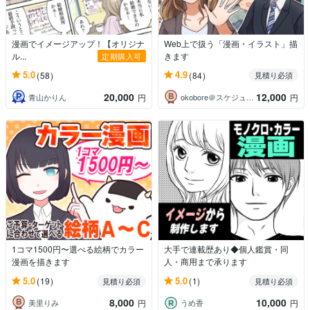
漫画でイメージアップ！【オリジナ
Web上で扱う「漫画・イラスト」描
ル...
きます
定期購入可
5.0
4.9
(58)
(84)
見積り必須
20,000
12,000
青山かりん
okobore＠スケジュール随時更新
円
円
1コマ1500円〜選べる絵柄でカラー
大手で連載歴あり◆個人鑑賞・同
漫画を描きます
人・商用まで承ります
5.0
5.0
(19)
(1)
見積り必須
見積り必須
8,000
10,000
美里りみ
うめ香
円
円