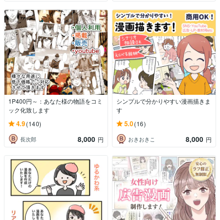
1P400円～：あなた様の物語をコミ
シンプルで分かりやすい漫画描きま
ック化致します
す
4.9
5.0
(140)
(16)
8,000
8,000
長次郎
おきおきこ
円
円