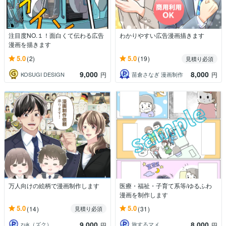
注目度NO.１！面白くて伝わる広告
わかりやすい広告漫画描きます
漫画を描きます
5.0
5.0
(2)
(19)
見積り必須
9,000
8,000
KOSUGI DESIGN
苗倉さなぎ 漫画制作
円
円
万人向けの絵柄で漫画制作します
医療・福祉・子育て系等/ゆるふわ
漫画を制作します
5.0
5.0
(14)
(31)
見積り必須
9,000
8,000
zuk（ズク）
旅するマメ
円
円