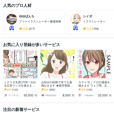
人気のプロ人材
ゆゆぱんち
シイダ
フリーイラストレーター兼漫画家
イラストレーター
4.9
(217)
5.0
(193)
お気に入り登録が多いサービス
シナリオ丸投げOK！伝わ
お好みの絵柄で何でも漫
カラー/モノクロの漫画を
る広告マンガを描きます
画かきます ★販売実績・
描きます ウェブ用、広告
特許庁広報誌・医療機関
レビュー500件超★
用、記念漫画など何でも
5.0
(100)
5.0
(583)
5.0
(153)
での制作経験あり。手描
ご相談下さい！
50,000
8,000
20,000
きで丁寧に
マツキヨコ＠広告マンガ家
netacoco
（miyako）
円
円
円
注目の新着サービス