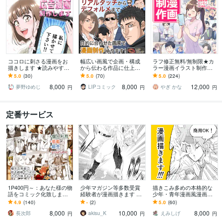
ココロに刺さる漫画をお
幅広い画風で企画・構成
ラフ修正無料/無制限★カ
描きします ★読みやす
から伝わる作品に仕上げ
ラー漫画イラスト制作し
い！分かりやすい！目に
ます PR・創作・実話の漫
ます YouTube広告・LP広
5.0
(30)
5.0
(70)
5.0
(224)
留まる漫画をお描きしま
画化～漫画動画展開まで
告・各種SNS対応しま
8,000
8,000
12,000
す！★
対応いたします！
す！
夢野ゆめじ
LIPコミック
やぎ かな
円
円
円
定番サービス
1P400円～：あなた様の物
少年マガジン等多数受賞
描きこみ多めの本格的な
語をコミック化致します
経験者が漫画描きます 少
少年・青年漫画風漫画描
幅広いご希望を低価格で
年漫画からPR漫画までご
きます グレードの高い漫
4.9
(140)
-
(2)
5.0
(60)
実現させて頂きます
希望に添った作品を提供
画で見てる人を引き付け
8,000
10,000
8,000
します
ます！（印刷可能）
長次郎
akisu_K
えみしげ
円
円
円