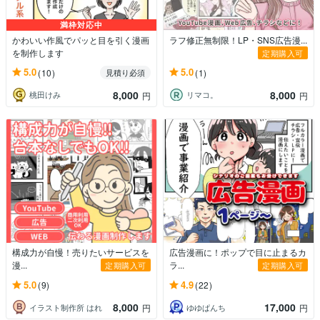
満枠対応中
かわいい作風でパッと目を引く漫画
ラフ修正無制限！LP・SNS広告漫...
を制作します
定期購入可
5.0
5.0
(10)
(1)
見積り必須
8,000
8,000
桃田けみ
リマコ。
円
円
構成力が自慢！売りたいサービスを
広告漫画に！ポップで目に止まるカ
漫...
ラ...
定期購入可
定期購入可
5.0
4.9
(9)
(22)
8,000
17,000
イラスト制作所 はれ
ゆゆぱんち
円
円