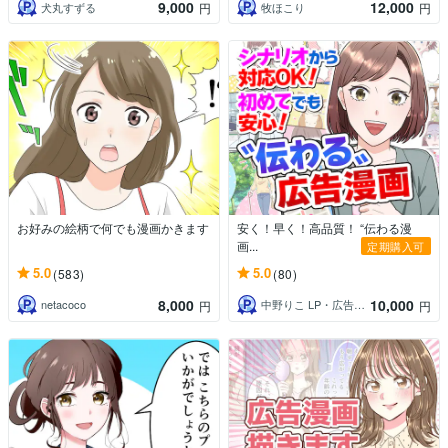
9,000
12,000
犬丸すずる
牧ほこり
円
円
お好みの絵柄で何でも漫画かきます
安く！早く！高品質！ “伝わる漫
画...
定期購入可
5.0
5.0
(583)
(80)
8,000
10,000
netacoco
中野りこ LP・広告漫画クリエイター
円
円