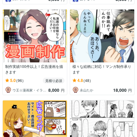
制作実績100件以上！広告漫画を描
様々な絵柄に対応！マンガ制作承り
きます
ます
5.0
4.8
(96)
(48)
見積り必須
8,000
18,000
ウ王☆漫画家・イラストレーター☆
永山たか
円
円