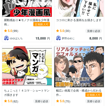
躍動感あり★モノクロ漫画を少年漫
ココロに刺さる漫画をお描きします
画...
定期購入可
5.0
5.0
(99)
(30)
見積り必須
15,000
8,000
ゆゆぱんち
夢野ゆめじ
円
円
ちょこっと！４コマ・ショートマン
幅広い画風で企画・構成から伝わる
ガ描きます
作...
定期購入可
5.0
5.0
(62)
(70)
見積り必須
見積り必須