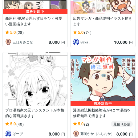
満枠対応中
商用利用OK☆思わず目をひく可愛
広告マンガ・商品説明イラスト描き
い漫画描きます
ます
5.0
5.0
(28)
(74)
8,000
10,000
三日月みこな
Saya．
円
円
満枠対応中
プロ漫画家の元アシスタントが本格
漫画雑誌掲載経験者が4コマ漫画を
的な漫画描きます
修正無料で描きます
5.0
5.0
(40)
(2)
見積り必須
8,000
8,000
ばーぴ
藤岡かか（ふじおか）
円
円