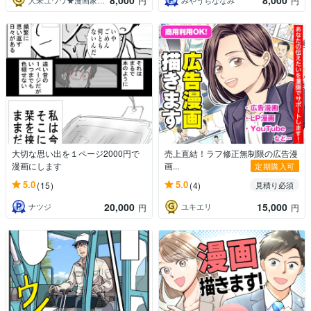
8,000
8,000
円
円
大切な思い出を１ページ2000円で
売上直結！ラフ修正無制限の広告漫
漫画にします
画...
定期購入可
5.0
5.0
(15)
(4)
見積り必須
20,000
15,000
ナツジ
ユキエリ
円
円