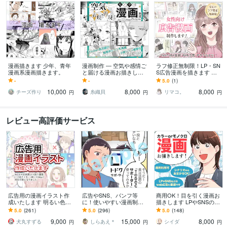
漫画描きます 少年、青年
漫画制作 ― 空気や感情ご
ラフ修正無制限！LP・SN
漫画系漫画描きます。
と届ける漫画お描きしま
S広告漫画を描きます 【5
す 文章や出来事を、時間
名様限定価格】YouTube、
-
-
5.0
(1)
と感情の流れを持つ体験
SNS、４コマ、チラシ
10,000
8,000
8,000
へお仕立てします
に！
チーズ作り
糸織貝
リマコ。
円
円
円
レビュー高評価サービス
広告用の漫画イラスト作
広告やSNS、パンフ等
商用OK！目を引く漫画お
成いたします 明るい色で
に！使いやすい漫画制作
描きします LPやSNSの広
賑やかな漫画イラストで
します シンプルで伝わり
告からエッセイ、youtube
5.0
(261)
5.0
(296)
5.0
(148)
す
やすい、万人受けする漫
など幅広く対応
9,000
15,000
8,000
画お作りします！
犬丸すずる
しらあえ＊
シイダ
円
円
円