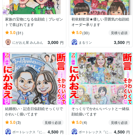
家族の宝物になる似顔絵｜プレゼン
初依頼歓迎★優しい雰囲気の似顔絵
トで喜ばれてます
オーダー承ります
5.0
5.0
(31)
(30)
見積り必須
3,000
3,500
にがおえ屋 みんみん
まるリン
円
円
結婚祝い・記念日似顔絵そっくりで
そっくりでかわいいペットと一緒似
かわいく描いてます
顔絵描いてます
5.0
5.0
(3)
(4)
見積り必須
見積り必須
4,500
4,500
ポートレックス『にがおえやさん』
ポートレックス『にがおえやさん』
円
円