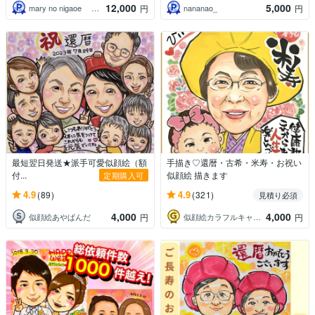
12,000
5,000
mary no nigaoe 似顔絵
nananao_
円
円
最短翌日発送★派手可愛似顔絵（額
手描き♡還暦・古希・米寿・お祝い
付...
似顔絵 描きます
定期購入可
4.9
4.9
(89)
(321)
見積り必須
4,000
4,000
似顔絵あやぱんだ
似顔絵カラフルキャンディ
円
円