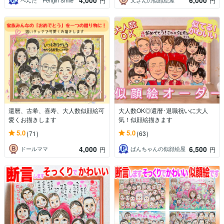
4,000
6,000
円
円
還暦、古希、喜寿、大人数似顔絵可
大人数OK◎還暦･退職祝いに大人
愛くお描きします
気！似顔絵描きます
5.0
5.0
(71)
(63)
4,000
6,500
ドールママ
ばんちゃんの似顔絵屋
円
円