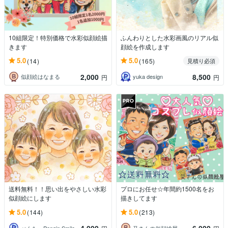
10組限定！特別価格で水彩似顔絵描
ふんわりとした水彩画風のリアル似
きます
顔絵を作成します
5.0
5.0
(14)
(165)
見積り必須
2,000
8,500
似顔絵はなまる
yuka design
円
円
送料無料！！思い出をやさしい水彩
プロにお任せ☆年間約1500名をお
似顔絵にします
描きしてます
5.0
5.0
(144)
(213)
ぺんた Pengin Smile
又さんの似顔絵屋