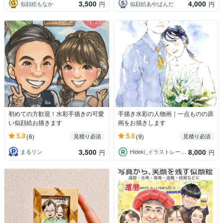
3,500
4,000
似顔絵もなか
似顔絵あやぱんだ
円
円
初めての方歓迎！水彩手描きの可愛
手描き水彩の人物画｜一点ものの原
い似顔絵お描きます
画をお描きします
5.0
5.0
(6)
(9)
見積り必須
見積り必須
3,500
8,000
まるリン
Hideki_イラストレーター
円
円