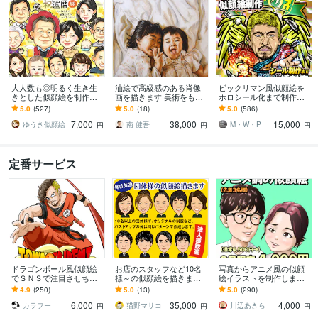
大人数も◎明るく生き生
油絵で高級感のある肖像
ビックリマン風似顔絵を
きとした似顔絵を制作し
画を描きます 美術をもっ
ホロシール化まで制作し
ます ✦送料込み✦長寿祝
と身近に。絵画を飾った
ます 公式実績あり安心ク
5.0
(527)
5.0
(18)
5.0
(586)
い、記念日、プレゼン
り、贈ったりしてみませ
オリティ！短納期相談OK
7,000
38,000
15,000
ト、ご自宅用に♪
んか？
シール制作対応可
ゆうき似顔絵
南 健吾
M・W・P
円
円
円
定番サービス
ドラゴンボール風似顔絵
お店のスタッフなど10名
写真からアニメ風の似顔
でＳＮＳで注目させちゃ
様～の似顔絵を描きます
絵イラストを制作します
います お誕生日や還暦の
お揃いの制服やユニホー
SNSアイコンやプレゼン
4.9
(250)
5.0
(13)
5.0
(290)
プレゼントにＤＢ風似顔
ム姿の似顔絵で統一感、
トに、3〜4頭身のキャラ
6,000
35,000
4,000
絵でサプライズ★！
誠実度アップ！
クターを!
カラフー
猫野マサコ
川辺あきら
円
円
円