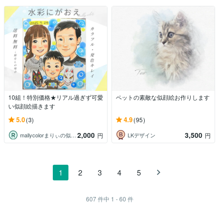
10組！特別価格★リアル過ぎず可愛
ペットの素敵な似顔絵お作りします
い似顔絵描きます
5.0
4.9
(3)
(95)
2,000
3,500
mallycolorまりぃの似顔絵屋さん
LKデザイン
円
円
1
2
3
4
5
607
件中
1 - 60
件