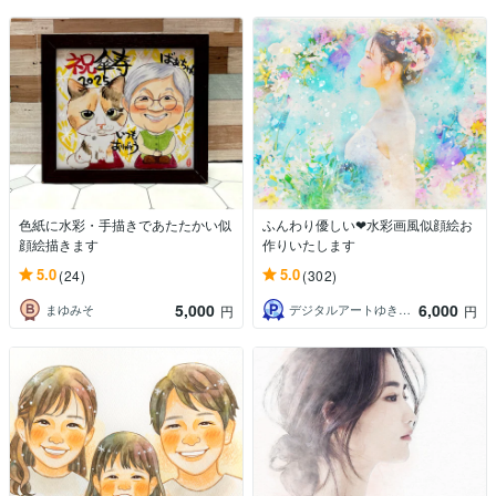
色紙に水彩・手描きであたたかい似
ふんわり優しい❤︎水彩画風似顔絵お
顔絵描きます
作りいたします
5.0
5.0
(24)
(302)
5,000
6,000
まゆみそ
デジタルアートゆきうさぎ
円
円