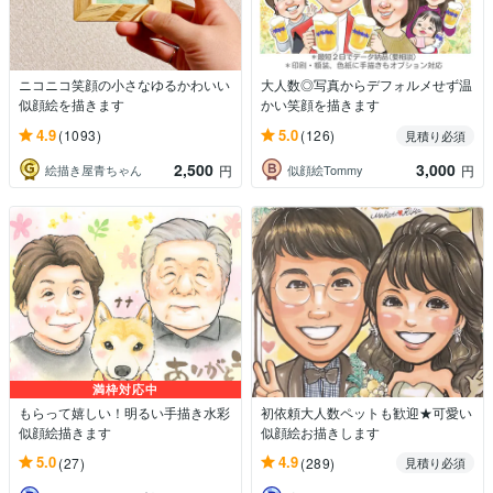
ニコニコ笑顔の小さなゆるかわいい
大人数◎写真からデフォルメせず温
似顔絵を描きます
かい笑顔を描きます
4.9
5.0
(1093)
(126)
見積り必須
2,500
3,000
絵描き屋青ちゃん
似顔絵Tommy
円
円
満枠対応中
もらって嬉しい！明るい手描き水彩
初依頼大人数ペットも歓迎★可愛い
似顔絵描きます
似顔絵お描きします
5.0
4.9
(27)
(289)
見積り必須