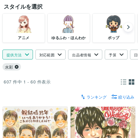
スタイルを選択
アニメ
ゆるふわ・ほんわか
ポップ
提供方法
対応範囲
出品者情報
予算
日
水彩
607
件中
1 - 60
件表示
ランキング
絞り込み