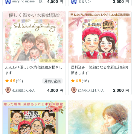
4,500
3,500
mary no nigaoe 似顔絵
まるリン
円
円
ふんわり優しい水彩似顔絵お描きし
送料込み！笑顔になる水彩似顔絵お
ます
描きします
4.9
4.9
(22)
(16)
見積り必須
4,000
2,000
似顔絵ゆんゆん
にがおえはむりん
円
円