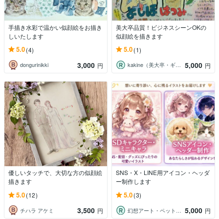
手描き水彩で温かい似顔絵をお描き
美大卒品質！ビジネスシーンOKの
しいたします
似顔絵を描きます
5.0
5.0
(4)
(1)
3,000
5,000
dongurinikki
kakine（美大卒・ギフト似顔絵）
円
円
優しいタッチで、大切な方の似顔絵
SNS・X・LINE用アイコン・ヘッダ
描きます
ー制作します
5.0
5.0
(12)
(3)
3,500
5,000
チハラ アケミ
幻想アート・ペットクリエーター陽子
円
円