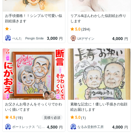
お手頃価格！！シンプルで可愛い似
リアル&ほんわかした似顔絵お作り
顔絵描きます
します
-
5.0
(294)
3,000
4,000
ぺんた Pengin Smile
円
LKデザイン
円
お父さんお母さんをそっくりでかわ
素敵な記念に！優しい手描きの似顔
いく描いてます
絵お届けします
4.9
5.0
(19)
(1)
見積り必須
4,500
4,000
ポートレックス『にがおえやさん』
なるみ堂創作工房
円
円