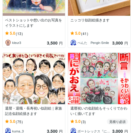
ベストショットや想い出のお写真を
ニッコリ似顔絵描きます
イラストにします
5.0
5.0
(13)
(41)
3,500
3,000
kleur3
ぺんた Pengin Smile
円
円
還暦・退職・長寿祝い似顔絵｜家族
還暦祝いの似顔絵もそっくりでかわ
記念似顔絵描きます
いく描いてます
5.0
5.0
(75)
(3)
見積り必須
3,500
3,000
kuma_3
ポートレックス『にがおえやさん』
円
円