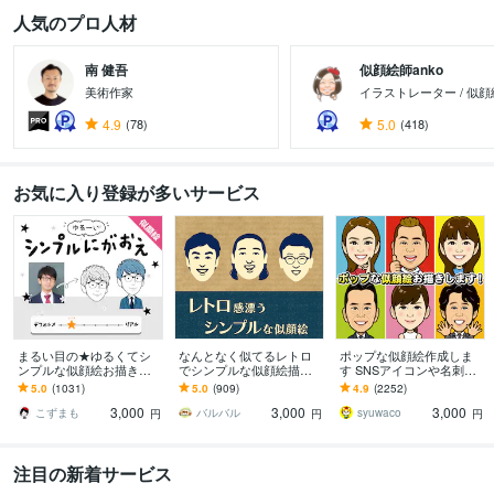
人気のプロ人材
南 健吾
似顔絵師anko
美術作家
イラストレーター / 似
4.9
(78)
5.0
(418)
お気に入り登録が多いサービス
まるい目の★ゆるくてシ
なんとなく似てるレトロ
ポップな似顔絵作成しま
ンプルな似顔絵お描きし
でシンプルな似顔絵描き
す SNSアイコンや名刺、
ます ゆる～い感じにした
ます 懐かしくて新しい。
プレゼント用にポップな
5.0
(1031)
5.0
(909)
4.9
(2252)
い、似すぎない方が‥と
ほんのり昭和テイストの
似顔絵作成します
3,000
3,000
3,000
いう方にオススメ！
やさしい似顔絵
こずまも
バルバル
syuwaco
円
円
円
注目の新着サービス