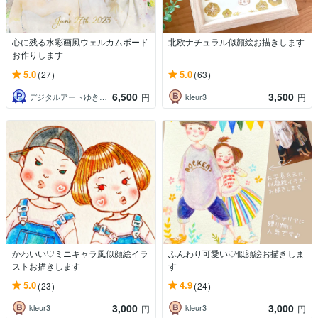
心に残る水彩画風ウェルカムボード
北欧ナチュラル似顔絵お描きします
お作りします
5.0
5.0
(27)
(63)
6,500
3,500
デジタルアートゆきうさぎ
kleur3
円
円
かわいい♡ミニキャラ風似顔絵イラ
ふんわり可愛い♡似顔絵お描きしま
ストお描きします
す
5.0
4.9
(23)
(24)
3,000
3,000
kleur3
kleur3
円
円