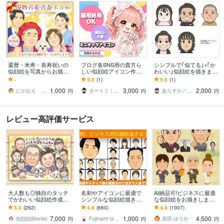
還暦・米寿・喜寿祝いの
ブログ各SNS用の貴方ら
シンプルで｢似てる｣×｢か
似顔絵を写真からお描き
しい似顔絵アイコン作り
わいい｣似顔絵を描きます
します ご両親への長寿祝
ます 発信を始めるあなた
シンプルで使いやすく、
-
5.0
(1)
5.0
(1)
い・プレゼントに家族や
を世界に一つの親近感あ
かわいい似顔絵を描きま
1,000
3,000
2,000
ペットも描きます
るミニキャラで後押し
す！
にがおえ さわ
タートミ｜個人発信者のビジュアル導線設計
あらすか／Alaska119
円
円
円
レビュー高評価サービス
大人数も◎独自のタッチ
名刺やアイコンに最適で
AI納品可!ビジネスに最適
でかわいい似顔絵作成し
シンプルな似顔絵描きま
な似顔絵をお描きします
ます 還暦や米寿、誕生日
す デフォルメせず、シン
イラストレーター歴15
5.0
(262)
4.9
(660)
4.9
(1007)
プレゼント、結婚記念日
プル似顔絵で名刺など注
年。好印象のデジタル似
7,000
1,000
4,500
のお祝いに
目度アップ！
顔絵を描きます♪
似顔絵師anko
Fujinami takuya
原田 ゆうか
円
円
円