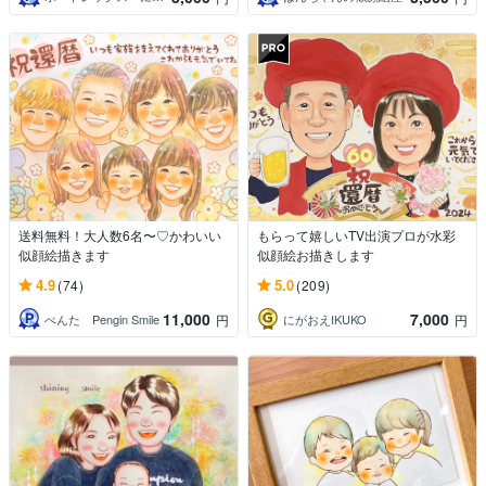
送料無料！大人数6名〜♡かわいい
もらって嬉しいTV出演プロが水彩
似顔絵描きます
似顔絵お描きします
4.9
5.0
(74)
(209)
11,000
7,000
ぺんた Pengin Smile
にがおえIKUKO
円
円