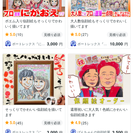
ポエム入り似顔絵もそっくりでかわ
大人数似顔絵もそっくりでかわいく
いく描いてます
描いてます
5.0
5.0
(10)
(27)
見積り必須
見積り必須
3,000
10,000
ポートレックス『にがおえやさん』
ポートレックス『にがおえやさん』
円
円
そっくりでかわいい似顔絵を描いて
還暦祝いに大人気！色紙にかわいい
ます
似顔絵描きます
5.0
4.9
(45)
(25)
見積り必須
3,000
3,500
ポートレックス『にがおえやさん』
ばんちゃんの似顔絵屋
円
円