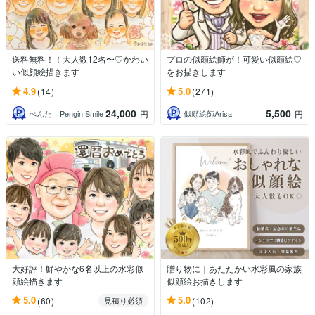
送料無料！！大人数12名〜♡かわい
プロの似顔絵師が！可愛い似顔絵♡
い似顔絵描きます
をお描きします
4.9
5.0
(14)
(271)
24,000
5,500
ぺんた Pengin Smile
似顔絵師Arisa
円
円
大好評！鮮やかな6名以上の水彩似
贈り物に｜あたたかい水彩風の家族
顔絵描きます
似顔絵お描きします
5.0
5.0
(60)
(102)
見積り必須