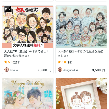
大人数OK【原画】手描きで優しく
大人数6名様〜水彩の似顔絵をお描
温かい絵を描きます
きします
5.0
5.0
(271)
(18)
6,500
9,500
kino5o
dongurinikki
円
円