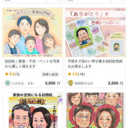
似顔絵｜家族・子供・ペットを写真
手描きで温かい寄せ書き似顔絵色紙
から優しく描きます
をお描きします
5.0
4.9
(3)
(18)
見積り必須
3,000
3,500
にがおえ さわ
似顔絵もなか
円
円