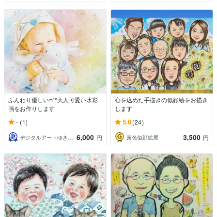
ふんわり優しいෆ˚*大人可愛い水彩
心を込めた手描きの似顔絵をお描き
画をお作りします
します
-
5.0
(1)
(24)
6,000
3,500
デジタルアートゆきうさぎ
茜色似顔絵屋
円
円