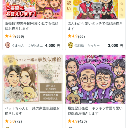
販売数1000件超!可愛く似てる似顔
ほんわか可愛いタッチで似顔絵描き
絵お描きします
ます
4.9
4.9
(999)
(55)
4,500
3,000
うません にがおえ屋さん
似顔絵 うっちー
円
円
ペットちゃんと一緒の家族似顔絵お
最短翌日発送！キラキラ背景可愛い
描きします
似顔絵お描きします
5.0
4.9
(72)
(420)