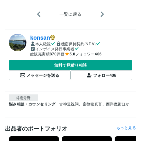
一覧に戻る
konsan
本人確認
機密保持契約(NDA)
インボイス発行事業者
総販売実績
870
評価
5.0
フォロワー
406
無料で見積り相談
メッセージを送る
フォロー
406
得意分野
悩み相談・カウンセリング
古神道祝詞、密教秘真言、西洋魔術ほか
出品者のポートフォリオ
もっと見る