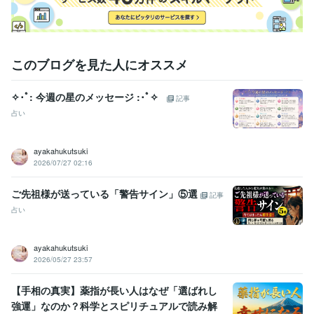
このブログを見た人にオススメ
✧･ﾟ: 今週の星のメッセージ :･ﾟ✧
記事
占い
ayakahukutsuki
2026/07/27 02:16
ご先祖様が送っている「警告サイン」⑤選
記事
占い
ayakahukutsuki
2026/05/27 23:57
【手相の真実】薬指が長い人はなぜ「選ばれし
強運」なのか？科学とスピリチュアルで読み解