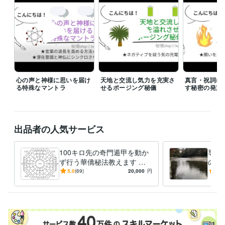
心の声と神様に思いを届け
天地と交流し気力を充実さ
真言・祝詞に
る特殊なマントラ
せるポージング秘儀
す秘密の発声
出品者の人気サービス
100キロ先の奇門遁甲を動か
専用
ず行う華僑秘法教えます 直
のご
伝☆遠方へ旅行しなくても方
5.0
(69)
20,000
円
5.0
位のエネルギーを持ち帰る☆