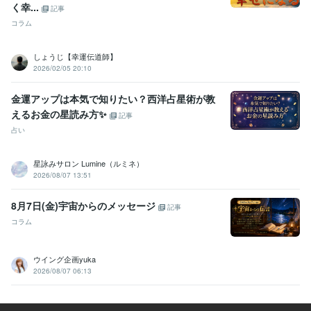
く幸...
記事
コラム
しょうじ【幸運伝道師】
2026/02/05 20:10
金運アップは本気で知りたい？西洋占星術が教
えるお金の星読み方✨
記事
占い
星詠みサロン Lumine（ルミネ）
2026/08/07 13:51
8月7日(金)宇宙からのメッセージ
記事
コラム
ウイング企画yuka
2026/08/07 06:13