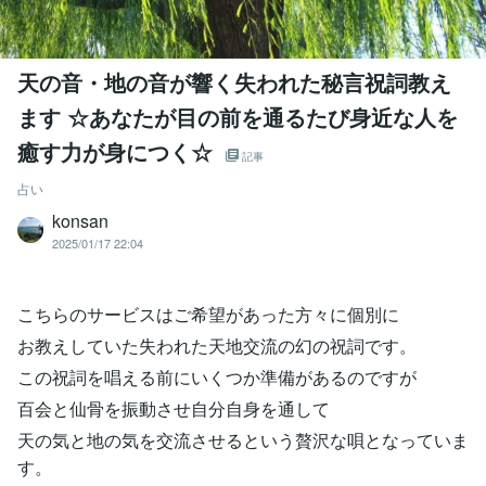
天の音・地の音が響く失われた秘言祝詞教え
ます ☆あなたが目の前を通るたび身近な人を
癒す力が身につく☆
記事
占い
konsan
2025/01/17 22:04
こちらのサービスはご希望があった方々に個別に
お教えしていた失われた天地交流の幻の祝詞です。
この祝詞を唱える前にいくつか準備があるのですが
百会と仙骨を振動させ自分自身を通して
天の気と地の気を交流させるという贅沢な唄となっていま
す。