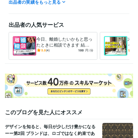
出品者の実績をもっと見る
遠慮なくご連絡ください♪
受賞歴
高校中退でも役員になれる方法
学歴、就職、上司なんてクソ食ら
出品者の人気サービス
え！
 1日でポイポイ物を手放せるようになる８つの考え方
副業はま
だするな
お金の攻略本
起業家アカデミー 優秀賞受賞
経営者限定！
本の書き方セミナー
左右極限合宿
セミナーブートキャンプ　MVP
今日、離婚したいかもと思っ
才能
たときに相談できます 結婚
った
資格・検定
相談所運営経験者/プロのカ
自信
5.0
(4)
100
円
/分
4.9
運転免許
取得年 : 2008年
ウンセラー/二児のパパ
ク然
古物商
取得年 : 2016年
な方
このブログを見た人にオススメ
デザインを知ると、毎日が少しだけ豊かになる
ーー第2回 ブランドは、ロゴではなく約束であ