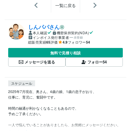
一覧に戻る
しんパパさん
本人確認
機密保持契約(NDA)
インボイス発行事業者
未登録
総販売実績
65
評価
4.9
フォロワー
54
無料で見積り相談
メッセージを送る
フォロー
54
スケジュール
2025年7月現在、奥さん、4歳の娘、1歳の息子がおり、

仕事に、育児に、奮闘中です。

時間の融通が利かなくなることもあるので、

予めご了承ください。

一人で悩んでいることがありましたら、お気軽にメッセージください。

事前にご連絡くださった方は可能な限り日時の調整をしますので、
