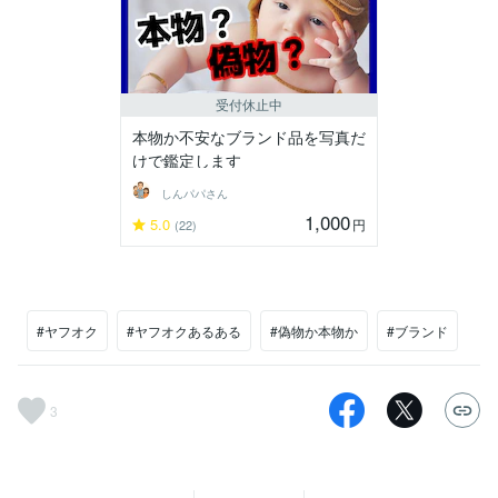
受付休止中
本物か不安なブランド品を写真だ
けで鑑定します
しんパパさん
1,000
5.0
円
(22)
#ヤフオク
#ヤフオクあるある
#偽物か本物か
#ブランド
3