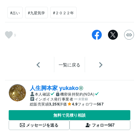
#占い
#九星気学
#２０２２年
9
一覧に戻る
人生脚本家 yukako
本人確認
機密保持契約(NDA)
インボイス発行事業者
未登録
総販売実績
3,259
評価
4.9
フォロワー
567
無料で見積り相談
メッセージを送る
フォロー
567