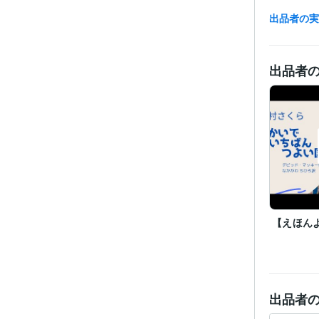
出品者の
出品者
【えほん
経験
出品者