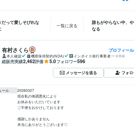
きだって愛しそびれな
誰もがやらない中、や
一覧に戻る
に
なる
有村さくら
プロフィール
本人確認
機密保持契約(NDA)
インボイス発行事業者
未登録
2,462
5.0
596
総販売実績
評価
フォロワー
メッセージを送る
フォロ
ュール
20260327

現在私の体調悪化により

お休みをいただいています

ご不便をおかけしております

感謝しかありません

本当にありがとうございます♡
