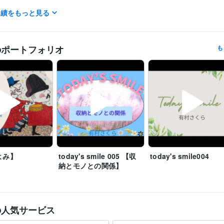
実績をもっと見る
暖かくなったり

寒くなったり

体調に気をつけてね

あなたのご活躍をお祈りしています！

のポートフォリオ
も
お元気ですか？

お風邪は召していませんか？

あなたが元気でいらっしゃることが希望です

昨年の10月以降無理がたたったため

待機を控えております

お待たせしてすみません

今日も最高の1日に♡

あなたと話したい

よみ】
today's smile 005 【収
today's smile004
あなたを知りたい

納とモノとの関係】
いつも待っています

ありがとうございます
マーケティング / ブランディング
経験年数 : 15年
職種
の人気サービス
営業 / 個人営業
経験年数 : 15年