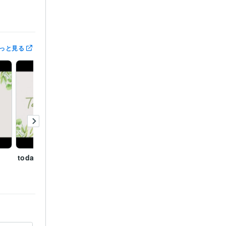
っと見る
today's smile
ココナラ王子＊一条先生
声のサ
とのYouTube｜2021060
8