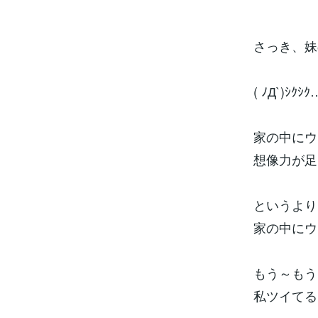
さっき、妹
( ﾉД`)ｼｸｼｸ
家の中にウ
想像力が足
というより
家の中にウ
もう～もう
私ツイてる