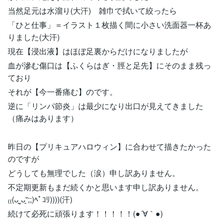
当然足元は水溜り(大汗) 雑巾で拭いて絞ったら
「ひと仕事」＝イラスト１枚描く間に小さい洗面器一杯あ
りました(大汗)
現在【浸出液】はほぼ足裏からだけになりましたが
血が滲む傷口は【ふくらはぎ・脛と足先】にそのまま残っ
ており
それが【今一番痛む】のです。
逆に「リンパ節炎」は最少になり出口が見えてきました
（痛みはあります）
昨日の【プリキュアハロウィン】に合わせて描きたかった
のですが
どうしても無理でした（涙）申し訳ありません。
不定期更新もまだ続くかと思います申し訳ありません。
₍₍(ᴗ͈ˬᴗ͈”;;)ﾍﾟｺﾘ))))(汗)
続けて必死に頑張ります！！！！！(●´∀｀●)