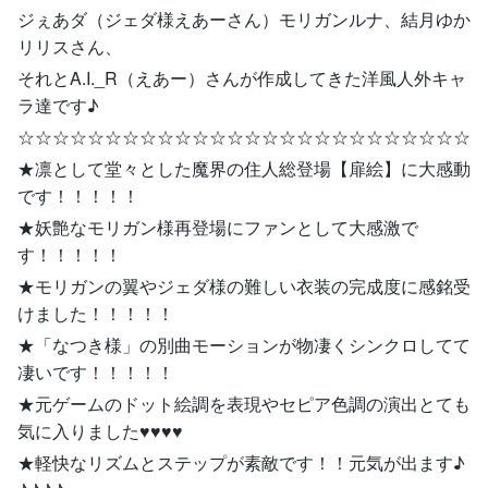
ジぇあダ（ジェダ様えあーさん）モリガンルナ、結月ゆか
リリスさん、
それとA.I._R（えあー）さんが作成してきた洋風人外キャ
ラ達です♪
☆☆☆☆☆☆☆☆☆☆☆☆☆☆☆☆☆☆☆☆☆☆☆☆☆☆
★凛として堂々とした魔界の住人総登場【扉絵】に大感動
です！！！！！
★妖艶なモリガン様再登場にファンとして大感激で
す！！！！！
★モリガンの翼やジェダ様の難しい衣装の完成度に感銘受
けました！！！！！
★「なつき様」の別曲モーションが物凄くシンクロしてて
凄いです！！！！！
★元ゲームのドット絵調を表現やセピア色調の演出とても
気に入りました♥♥♥♥
★軽快なリズムとステップが素敵です！！元気が出ます♪