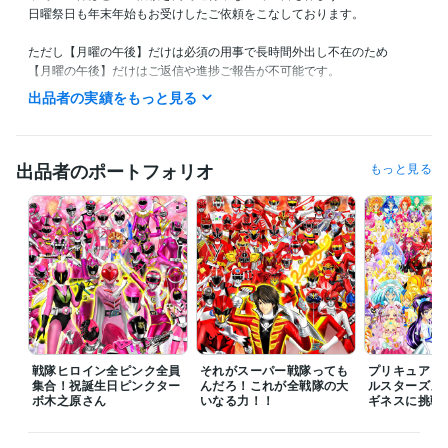
日曜祭日も年末年始もお受けしたご依頼をこなしております。

ただし【月曜の午後】だけは必須の用事で長時間外出し不在のため

【月曜の午後】だけはご返信や進捗ご報告が不可能です。

出品者の実績をもっと見る
また私の生活は体調によって夜型だったり昼型だったり変化し不規則で
す。

ご連絡いただいても数時間以上お返事出来ない場合があります。

出品者のポートフォリオ
もっと見る
ご理解いただけますと幸いです。
受賞歴
ネットでイラスト＆コミック公開
プログラミング言語・フレームワーク
COBOL:1年
ビジネス・クリエイティブツール
Adobe Photoshop:20年
Filmora:5年
Excel:10年
PowerPoint:5年
Word:5年
戦隊ヒロイン全ピンク全員
それがスーパー戦隊っても
プリキュア１
集合！祝誕生日ピンクター
んだろ！これが全戦隊の大
ルスターズメ
ボ木之原さん
その他ツール
いなる力！！
ギネスに挑戦
コミックスタジオ:10年