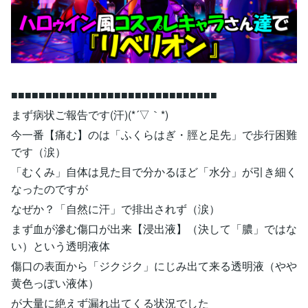
■■■■■■■■■■■■■■■■■■■■■■■■■■■■■■
まず病状ご報告です(汗)(*´▽｀*)
今一番【痛む】のは「ふくらはぎ・脛と足先」で歩行困難
です（涙）
「むくみ」自体は見た目で分かるほど「水分」が引き細く
なったのですが
なぜか？「自然に汗」で排出されず（涙）
まず血が滲む傷口が出来【浸出液】（決して「膿」ではな
い）という透明液体
傷口の表面から「ジクジク」にじみ出て来る透明液（やや
黄色っぽい液体）
が大量に絶えず漏れ出てくる状況でした