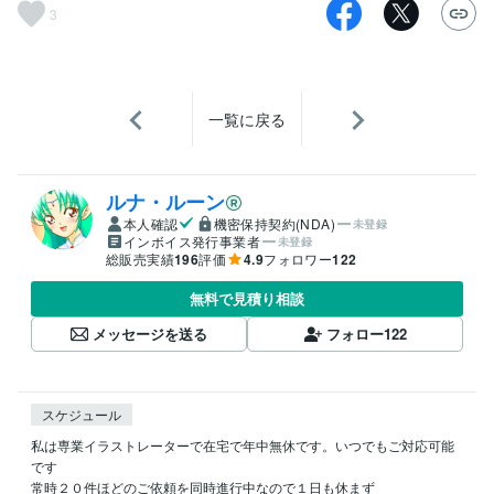
3
一覧に戻る
ルナ・ルーン
本人確認
機密保持契約(NDA)
未登録
インボイス発行事業者
未登録
総販売実績
196
評価
4.9
フォロワー
122
無料で見積り相談
メッセージを送る
フォロー
122
スケジュール
私は専業イラストレーターで在宅で年中無休です。いつでもご対応可能
です

常時２０件ほどのご依頼を同時進行中なので１日も休まず
