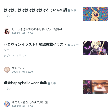
ははは、ははははははははろぅいんの話
記事
コラム
町田うさぎ✨閃光の幸せ届け人♡怪談師⛩️
2025/11/02 13:04
ハロウィンイラストと雑誌掲載イラスト
コンテ
ンツ
デザイン・イラスト
かめりここ
2025/11/01 03:30
👻🎃HappyHalloween🎃👻
記事
コラム
龍てん～あなたの魂の羅針盤
2025/10/31 11:36