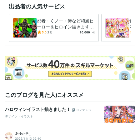
得意分野
出品者の人気サービス
イラスト作成・漫画制作
イラスト　ロゴ　デザイン　動画　小説
イ
ラスト　ロゴ　デザイン　動画　小説
忍者・くノ一・侍など和風ヒ
素敵
アニメ
コミック
特撮
ゲーム
ーロー＆ヒロイン描きます
ろな
いかなるご指示でもイラスト
ご希
5.0
(11)
10,000
円
5.0
描いてみせます！！！
イラ
このブログを見た人にオススメ
ハロウィンイラスト描きました！
コンテンツ
デザイン・イラスト
あゆたそ⸒⸒
2025/11/13 02:40