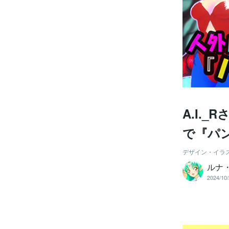
A.I.
で『パ
デザイン・イラ
ルナ
2024/10/