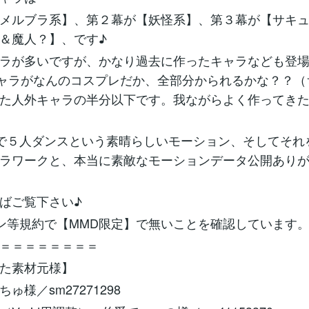
メルブラ系】、第２幕が【妖怪系】、第３幕が【サキ
＆魔人？】、です♪
ラが多いですが、かなり過去に作ったキャラなども登
ャラがなんのコスプレだか、全部分かられるかな？？（
た人外キャラの半分以下です。我ながらよく作ってきたな
で５人ダンスという素晴らしいモーション、そしてそれ
ラワークと、本当に素敵なモーションデータ公開あり
ばご覧下さい♪
ン等規約で【MMD限定】で無いことを確認しています
＝＝＝＝＝＝＝＝
た素材元様】
ゅ様／sm27271298