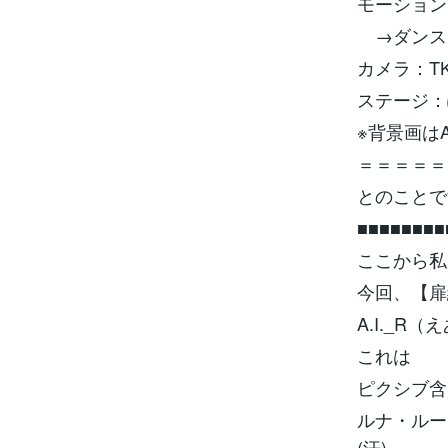
モーション（
→ダンス元
カメラ：TK 
ステージ：
※背景画は
＝＝＝＝＝
とのことです♥
■■■■■■■■
ここから私
今回、【扉
A.I._
これは
ピクシブ含
ルナ・ルー
(汗)