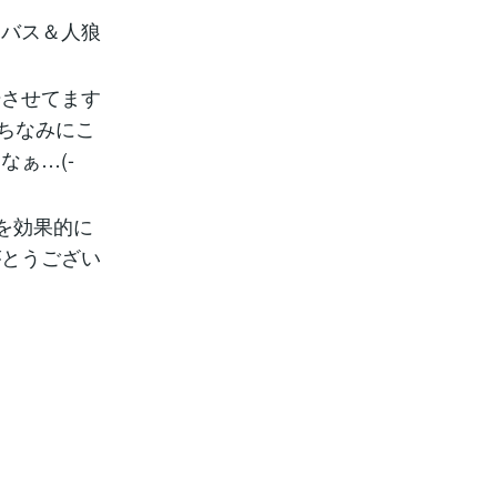
ュバス＆人狼
場させてます
ちなみにこ
ぁ…(-
を効果的に
がとうござい
。