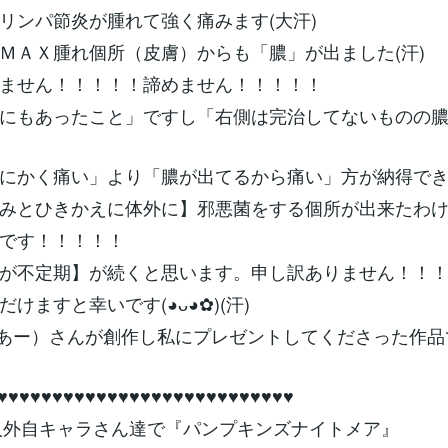
リンパ節炎が腫れて強く痛みます(大汗)
ＭＡＸ腫れ個所（皮膚）からも「膿」が出ました(汗)
ません！！！！！諦めません！！！！！
にもあったこと」ですし「右側は完治してないものの
にかく痛い」より「膿が出てるから痛い」方が納得で
みとひきかえに体外に】邪悪菌をする個所が出来たわ
です！！！！！
が不定期】が続くと思います。申し訳ありません！！
けますと幸いです(◕ᴗ◕✿)(汗)
R（えあー）さんが創作し私にプレゼントしてくださった作品
♥♥♥♥♥♥♥♥♥♥♥♥♥♥♥♥♥♥♥♥♥♥♥♥♥♥♥
人外自キャラさん達で『パンプキンズナイトメア』