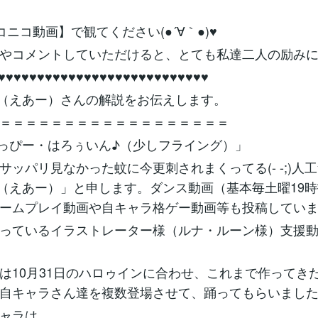
コニコ動画】で観てください(●´∀｀●)♥
やコメントしていただけると、とても私達二人の励みに
♥♥♥♥♥♥♥♥♥♥♥♥♥♥♥♥♥♥♥♥♥♥♥♥♥♥♥
._R（えあー）さんの解説をお伝えします。
＝＝＝＝＝＝＝＝＝＝＝＝＝＝＝＝＝＝
R「はっぴー・はろぅいん♪（少しフライング）」
ッパリ見なかった蚊に今更刺されまくってる(- -;)人
._R（えあー）」と申します。ダンス動画（基本毎土曜19
ームプレイ動画や自キャラ格ゲー動画等も投稿してい
っているイラストレーター様（ルナ・ルーン様）支援動
は10月31日のハロゥインに合わせ、これまで作ってきた
自キャラさん達を複数登場させて、踊ってもらいました
ャラは