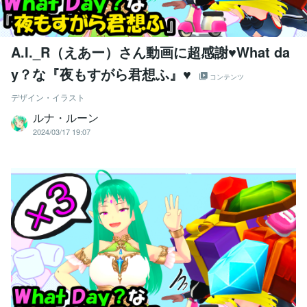
A.I._R（えあー）さん動画に超感謝♥What da
y？な『夜もすがら君想ふ』♥
コンテンツ
デザイン・イラスト
ルナ・ルーン
2024/03/17 19:07