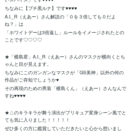
ちなみに【プチ黒ルナ】です♥♥♥♥
A.I._R（えあー）さん解説の「０を３倍しても０だよ
ね？」は
「ホワイトデーは3倍返し」ルールをイメージされたとの
ことです♡♡♡♡
★「横島君」A.I._R（えあー）さんのマスクが横向くとち
ゃんと目が見えます。
ちなみにこのガンガンなマスクが「GS美神」以外の何の
作品がご存知でしょうか♥
その再現のための男装「横島くん」（えあー）さんなんで
すね♥♥♥♥
★△のキラキラが舞う演出がプリキュア変身シーン風でと
ても気に入りました！！！！！
ぜひ多くの方に鑑賞していただきたいと心から想いまし