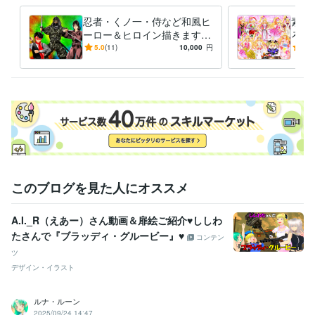
ラスト　ロゴ　デザイン　動画　小説
忍者・くノ一・侍など和風ヒ
素敵
アニメ
コミック
特撮
ゲーム
ーロー＆ヒロイン描きます
ろな
いかなるご指示でもイラスト
ご希
5.0
(11)
10,000
円
5.0
描いてみせます！！！
イラ
このブログを見た人にオススメ
A.I._R（えあー）さん動画＆扉絵ご紹介♥ししわ
たさんで『ブラッディ・グルービー』♥
コンテン
ツ
デザイン・イラスト
ルナ・ルーン
2025/09/24 14:47