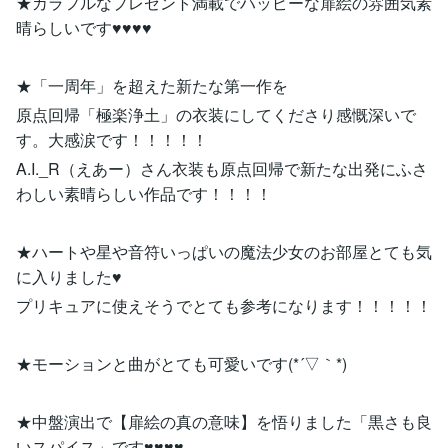
★カラフルなプレゼント満載でハッピーな扉絵の雰囲気素
晴らしいです♥♥♥♥
★「一周年」を超えた新たな第一作を
原点回帰「極楽浄土」の衣装にしてくださり感慨深いで
す。大感涙です！！！！！
A.I._R（えあー）さん衣装も原点回帰で新たな出発にふさ
わしい素晴らしい作品です！！！！
★ハートや星や音符いっぱいの魔法少女のお部屋とても気
に入りました♥
プリキュアに使えそうでとても参考になります！！！！！
★モーションと曲がとても可愛いです(*´▽｀*)
★中盤演出で【扉絵の真の意味】を悟りました「黒さも良
いスパイス」です♥♥♥♥