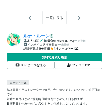
一覧に戻る
ルナ・ルーン
本人確認
機密保持契約(NDA)
未登録
インボイス発行事業者
未登録
総販売実績
196
評価
4.9
フォロワー
122
無料で見積り相談
メッセージを送る
フォロー
122
スケジュール
私は専業イラストレーターで在宅で年中無休です。いつでもご対応可能
です

常時２０件ほどのご依頼を同時進行中なので１日も休まず

日曜祭日も年末年始もお受けしたご依頼をこなしております。
