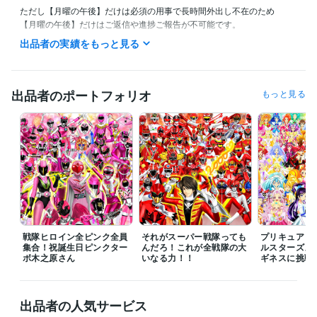
ただし【月曜の午後】だけは必須の用事で長時間外出し不在のため

【月曜の午後】だけはご返信や進捗ご報告が不可能です。

出品者の実績をもっと見る
また私の生活は体調によって夜型だったり昼型だったり変化し不規則で
す。

ご連絡いただいても数時間以上お返事出来ない場合があります。

出品者のポートフォリオ
もっと見る
ご理解いただけますと幸いです。
受賞歴
ネットでイラスト＆コミック公開
プログラミング言語・フレームワーク
COBOL:1年
ビジネス・クリエイティブツール
Adobe Photoshop:20年
Filmora:5年
Excel:10年
PowerPoint:5年
Word:5年
戦隊ヒロイン全ピンク全員
それがスーパー戦隊っても
プリキュア１
集合！祝誕生日ピンクター
んだろ！これが全戦隊の大
ルスターズメ
ボ木之原さん
その他ツール
いなる力！！
ギネスに挑戦
コミックスタジオ:10年
得意分野
出品者の人気サービス
イラスト作成・漫画制作
イラスト　ロゴ　デザイン　動画　小説
イ