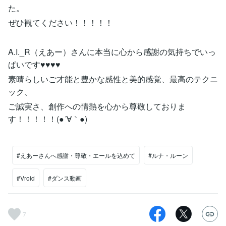
た。
ぜひ観てください！！！！！
A.I._R（えあー）さんに本当に心から感謝の気持ちでいっ
ぱいです♥♥♥♥
素晴らしいご才能と豊かな感性と美的感覚、最高のテクニ
ック、
ご誠実さ、創作への情熱を心から尊敬しておりま
す！！！！！(●´∀｀●)
#えあーさんへ感謝・尊敬・エールを込めて
#ルナ・ルーン
#Vroid
#ダンス動画
7