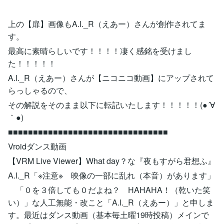
上の【扉】画像もA.I._R（えあー）さんが創作されてま
す。
最高に素晴らしいです！！！！凄く感銘を受けまし
た！！！！！
A.I._R（えあー）さんが【ニコニコ動画】にアップされて
らっしゃるので、
その解説をそのまま以下に転記いたします！！！！！(●´∀
｀●)
■■■■■■■■■■■■■■■■■■■■■■■■■■■■■■■■
Vroidダンス動画
【VRM Live Viewer】What day？な『夜もすがら君想ふ』
A.I._R「※注意※ 映像の一部に乱れ（本音）があります」
「０を３倍しても０だよね？ HAHAHA！（乾いた笑
い）」な人工無能・改こと「A.I._R（えあー）」と申しま
す。最近はダンス動画（基本毎土曜19時投稿）メインで