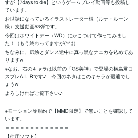
すが【7days to die】というゲームプレイ動画等も投稿し
ています。
お世話になっているイラストレーター様（ルナ・ルーン
様）支援動画53弾です。
今回はホワイトデー（WD）にかこつけて作ってみまし
た！（もう終わってますが(^^;)）
ちなみに、扉絵とダンス途中に真っ黒なナニカを込めてあ
りますw
※なお、右のキャラは以前の「GS美神」で登場の横島君コ
スプレA.I._Rです♪ 今回のネタはこのキャラが最適でし
ょうw
よろしければご覧下さい♪
※モーション等規約で【MMD限定】で無いことを確認して
います。
＝＝＝＝＝＝＝＝＝＝＝＝＝
【使用ソフト】