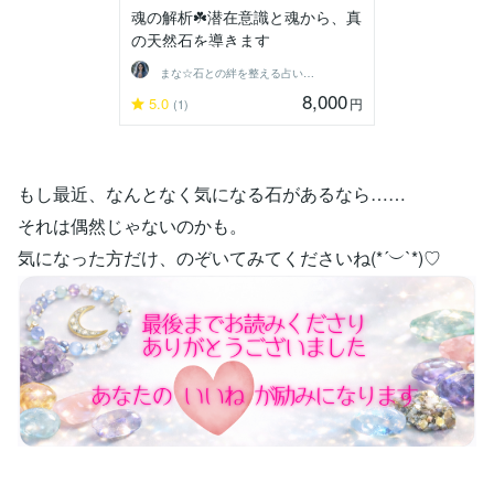
魂の解析☘️潜在意識と魂から、真
の天然石を導きます
まな☆石との絆を整える占い師＆セラピスト
8,000
5.0
円
(1)
もし最近、なんとなく気になる石があるなら……
それは偶然じゃないのかも。
気になった方だけ、のぞいてみてくださいね(*´︶`*)♡