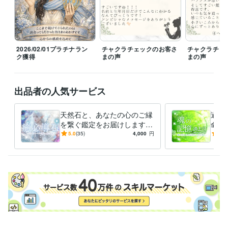
ライフスタイル・その他 / 占い師
経験年数 : 5年
ライフスタイル・その他 / マッサージ師・セラピスト
経験年数 : 4年
ライフスタイル・その他 / アドバイザー
経験年数 : 19年
受賞歴
2026/02/01プラチナラン
チャクラチェックのお客さ
チャクラチェ
ココナラ♡ゴールドランク達成！
ココナラ✨プラチナランク達成！
ク獲得
まの声
まの声
資格・検定
カラーセラピスト
取得年 : 2011年
出品者の人気サービス
アロマテラピー検定1級
取得年 : 2004年
子育て支援員
取得年 : 2024年
天然石と、あなたの心のご縁
過去
ビジネス・クリエイティブツール
を繋ぐ鑑定をお届けします
命・
CapCut:2年
Canva:3年
パワーストーンとの対話✨ス
天然
5.0
(35)
4,000
円
4.9
ピリチュアルな魂のメッセー
憶。
得意分野
ジ
ング
占い
TCカラーセラピー
アチューンメント各種
占い各種
ことだま
アロマ＠リーダー
占い
ヒーリング
悩み相談
縁結び
アチューメント
カラーセラピー
住まい・美容・生活相談
アロマセラピー検定1級
アロマ
ハーブ
エステ
エッセンシャルオイル
語学力
英語
日常会話レベル