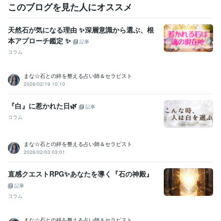
このブログを見た人にオススメ
天然石が気になる理由 ✨深層意識から選ぶ、根
本アプローチ鑑定 ✨
記事
コラム
まな☆石との絆を整える占い師＆セラピスト
2026/02/19 10:10
『白』に惹かれた日🌿
記事
コラム
まな☆石との絆を整える占い師＆セラピスト
2026/02/03 03:01
直感クエストRPG✨あなたを導く『石の神殿』
記事
コラム
まな☆石との絆を整える占い師＆セラピスト