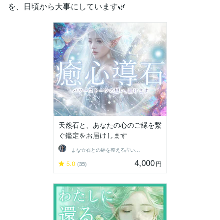
を、日頃から大事にしています🌿
天然石と、あなたの心のご縁を繋
ぐ鑑定をお届けします
まな☆石との絆を整える占い師＆セラピスト
4,000
5.0
円
(35)