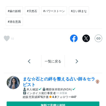
#歯の妖精
#天然石
#パワーストーン
#占い師まな
#潜在意識
10
一覧に戻る
まな☆石との絆を整える占い師＆セラ
ピスト
本人確認
機密保持契約(NDA)
インボイス発行事業者
未登録
総販売実績
375
評価
4.9
フォロワー
447
無料で見積り相談