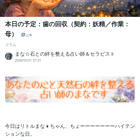
本日の予定：歯の回収（契約：妖精／作業：
母）
記事
コラム
まな☆石との絆を整える占い師＆セラピスト
2026/02/21 07:31
今日はリトルまな👧ちゃん、ちょーーーーーーーハイテン
ションな日。