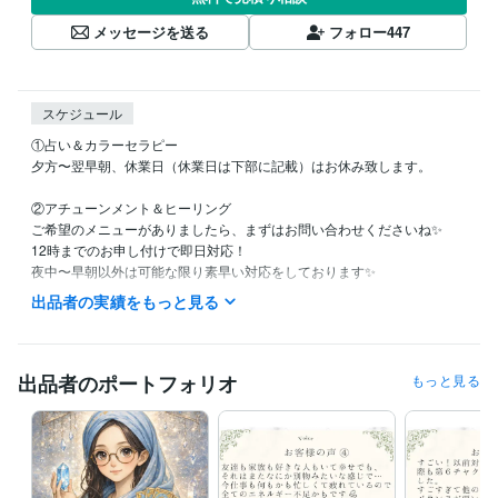
メッセージを送る
フォロー
447
スケジュール
①占い＆カラーセラピー

夕方〜翌早朝、休業日（休業日は下部に記載）はお休み致します。

②アチューンメント＆ヒーリング

ご希望のメニューがありましたら、まずはお問い合わせくださいね✨

12時までのお申し付けで即日対応！

夜中〜早朝以外は可能な限り素早い対応をしております✨

┈┈┈┈┈┈┈ ❁ ❁ ❁ ┈┈┈┈┈┈┈┈

出品者の実績をもっと見る
【休業日】

土日祝日

※DMやお取引はできる限り確認し、お返事も可能な範囲でさせて頂きま
す✨

出品者のポートフォリオ
もっと見る
【夜間対応】

19時以降は育児などでバタバタしていることがあり、お返事が遅くなる
もしくは翌日になる可能性がございます。
経験職種