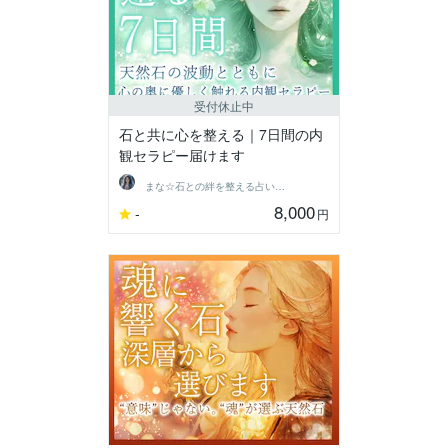
受付休止中
石と共に心を整える｜7日間の内
観セラピー届けます
まな☆石との絆を整える占い師＆セラピスト
8,000
-
円