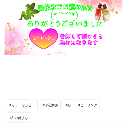
#カラーセラピー
#潜在意識
#心
#ヒーリング
#占い師まな