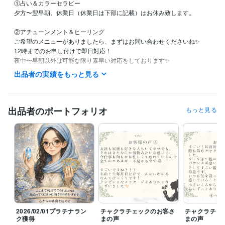
①占い＆カラーセラピー

夕方〜翌早朝、休業日（休業日は下部に記載）はお休み致します。

②アチューンメント＆ヒーリング

ご希望のメニューがありましたら、まずはお問い合わせくださいね✨

12時までのお申し付けで即日対応！

夜中〜早朝以外は可能な限り素早い対応をしております✨

┈┈┈┈┈┈┈ ❁ ❁ ❁ ┈┈┈┈┈┈┈┈

出品者の実績をもっと見る
【休業日】

土日祝日

※DMやお取引はできる限り確認し、お返事も可能な範囲でさせて頂きま
す✨

出品者のポートフォリオ
もっと見る
【夜間対応】

19時以降は育児などでバタバタしていることがあり、お返事が遅くなる
もしくは翌日になる可能性がございます。
経験職種
ライフスタイル・その他 / 占い師
経験年数 : 5年
ライフスタイル・その他 / マッサージ師・セラピスト
経験年数 : 4年
ライフスタイル・その他 / アドバイザー
経験年数 : 19年
受賞歴
2026/02/01プラチナラン
チャクラチェックのお客さ
チャクラチェ
ココナラ♡ゴールドランク達成！
ココナラ✨プラチナランク達成！
ク獲得
まの声
まの声