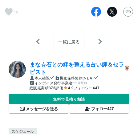
10
一覧に戻る
まな☆石との絆を整える占い師＆セラ
ピスト
本人確認
機密保持契約(NDA)
インボイス発行事業者
未登録
総販売実績
375
評価
4.9
フォロワー
447
無料で見積り相談
メッセージを送る
フォロー
447
スケジュール