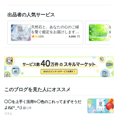
資格・検定
カラーセラピスト
取得年 : 2011年
出品者の人気サービス
アロマテラピー検定1級
取得年 : 2004年
子育て支援員
取得年 : 2024年
天然石と、あなたの心のご縁
過去
ビジネス・クリエイティブツール
を繋ぐ鑑定をお届けします
命・
CapCut:2年
Canva:3年
パワーストーンとの対話✨ス
天然
5.0
(35)
4,000
円
4.9
ピリチュアルな魂のメッセー
憶。
得意分野
ジ
ング
占い
TCカラーセラピー
アチューンメント各種
占い各種
ことだま
アロマ＠リーダー
占い
ヒーリング
悩み相談
縁結び
アチューメント
カラーセラピー
住まい・美容・生活相談
アロマセラピー検定1級
アロマ
ハーブ
エステ
エッセンシャルオイル
語学力
英語
日常会話レベル
このブログを見た人にオススメ
◯◯を上手く活用✨◯色のこれってまずそうだ
よね(^_^;)
記事
コラム