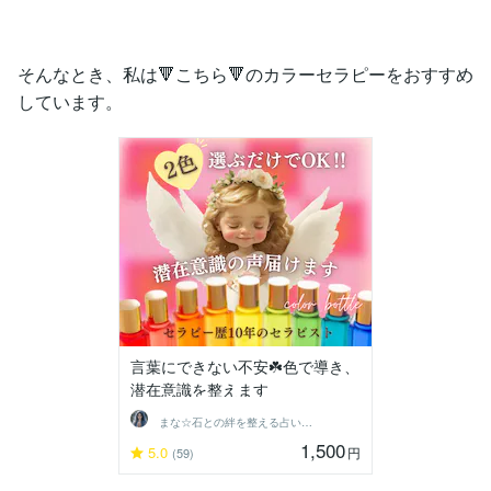
そんなとき、私は🔻こちら🔻のカラーセラピーをおすすめ
しています。
言葉にできない不安☘️色で導き、
潜在意識を整えます
まな☆石との絆を整える占い師＆セラピスト
1,500
5.0
円
(59)