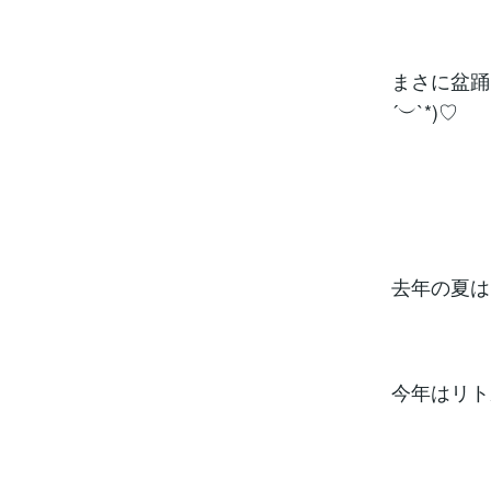
まさに盆踊
´︶`*)♡
去年の夏は
今年はリト