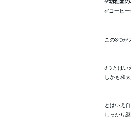
✅幼稚園の
✅コーヒー
この3つが
3つとはい
しかも和太
とはいえ自
しっかり継続