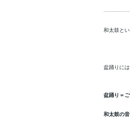
┈┈┈┈┈
和太鼓とい
盆踊りには
盆踊り＝ご
和太鼓の音