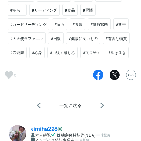
#暮らし
#リーディング
#食品
#習慣
#カードリーディング
#日々
#素敵
#健康状態
#改善
#大天使ラファエル
#回復
#健康に良いもの
#有害な物質
#不健康
#心身
#力強く感じる
#取り除く
#生き生き
0
一覧に戻る
kimiha228
本人確認
機密保持契約(NDA)
未登録
インボイス発行事業者
未登録