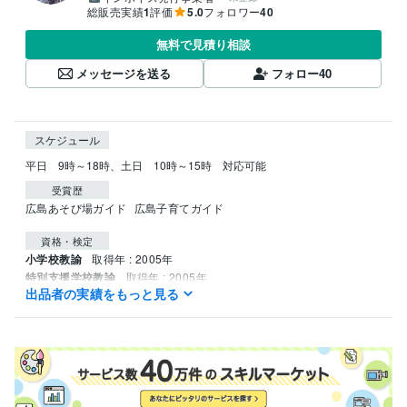
総販売実績
1
評価
5.0
フォロワー
40
無料で見積り相談
メッセージを送る
フォロー
40
スケジュール
平日　9時～18時、土日　10時～15時　対応可能
受賞歴
広島あそび場ガイド
広島子育てガイド
資格・検定
小学校教諭
取得年 : 2005年
特別支援学校教諭
取得年 : 2005年
出品者の実績をもっと見る
幼稚園教諭
取得年 : 2005年
司書教諭
取得年 : 2004年