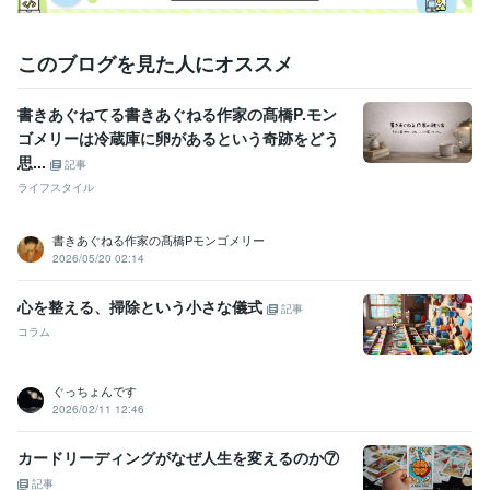
このブログを見た人にオススメ
書きあぐねてる書きあぐねる作家の髙橋P.モン
ゴメリーは冷蔵庫に卵があるという奇跡をどう
思...
記事
ライフスタイル
書きあぐねる作家の髙橋Pモンゴメリー
2026/05/20 02:14
心を整える、掃除という小さな儀式
記事
コラム
ぐっちょんです
2026/02/11 12:46
カードリーディングがなぜ人生を変えるのか⑦
記事