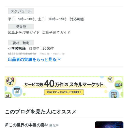
スケジュール
平日　9時～18時、土日　10時～15時　対応可能
受賞歴
広島あそび場ガイド
広島子育てガイド
資格・検定
小学校教諭
取得年 : 2005年
特別支援学校教諭
取得年 : 2005年
出品者の実績をもっと見る
幼稚園教諭
取得年 : 2005年
司書教諭
取得年 : 2004年
このブログを見た人にオススメ
🌌この世界の本当の姿✨
記事