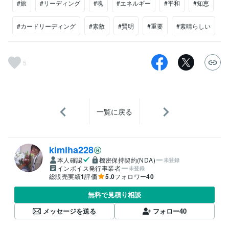
#旅
#リーディング
#魂
#エネルギー
#平和
#知恵
#カードリーディング
#素敵
#賢明
#重要
#素晴らしい
5
一覧に戻る
kimiha228
本人確認
機密保持契約(NDA)
未登録
インボイス発行事業者
未登録
総販売実績
1
評価
5.0
フォロワー
40
無料で見積り相談
メッセージを送る
フォロー
40