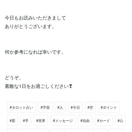
今日もお読みいただきまして
ありがとうございます。
何か参考になれば幸いです。
どうぞ、
素敵な1日をお過ごしください❣
#タロット占い
#宇宙
#人
#今日
#空
#ポイント
#星
#手
#世界
#メッセージ
#自由
#カード
#心