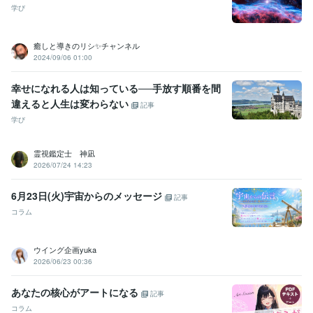
学び
癒しと導きのリシ✨チャンネル
2024/09/06 01:00
幸せになれる人は知っている──手放す順番を間
違えると人生は変わらない
記事
学び
霊視鑑定士 神凪
2026/07/24 14:23
6月23日(火)宇宙からのメッセージ
記事
コラム
ウイング企画yuka
2026/06/23 00:36
あなたの核心がアートになる
記事
コラム