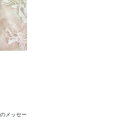
らのメッセー
。