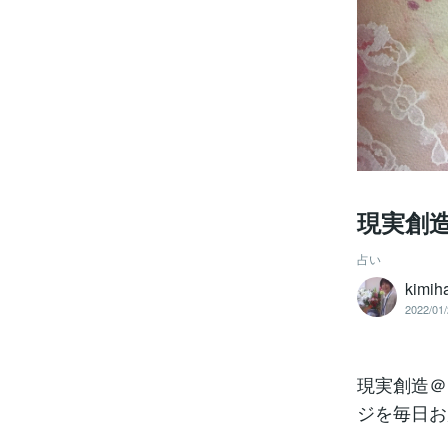
現実創造
占い
kimih
2022/01/
現実創造＠
ジを毎日お