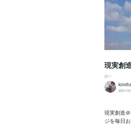
現実創造
占い
kimih
2021/10/
現実創造＠
ジを毎日お