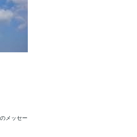
らのメッセー
。