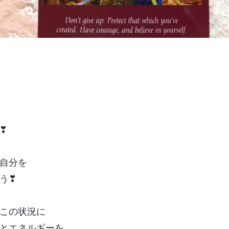
❣
自分を
う❣
この状況に
とエネルギーを