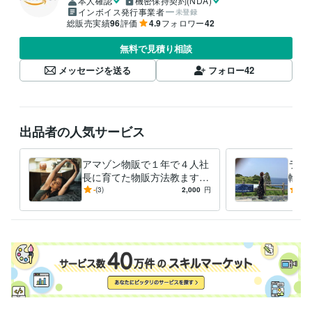
本人確認
機密保持契約(NDA)
インボイス発行事業者
未登録
総販売実績
96
評価
4.9
フォロワー
42
無料で見積り相談
メッセージを送る
フォロー
42
出品者の人気サービス
アマゾン物販で１年で４人社
ライ
長に育てた物販方法教ます
輸入
これやればいいのに。人が気
カテ
-
(3)
2,000
円
4.9
付かない。参入しにくいカテ
きま
ゴリ