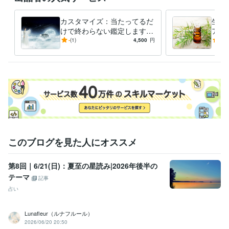
カスタマイズ：当たってるだ
生年
けで終わらない鑑定します
アロ
自分で未来を選択できる占い
アロ
-
(1)
4,500
円
5.0
鑑定を提供します
イン
このブログを見た人にオススメ
第8回｜6/21(日)：夏至の星読み|2026年後半の
テーマ
記事
占い
Lunafleur（ルナフルール）
2026/06/20 20:50