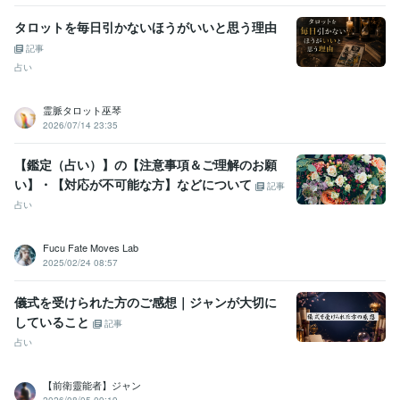
タロットを毎日引かないほうがいいと思う理由
記事
占い
霊脈タロット巫琴
2026/07/14 23:35
【鑑定（占い）】の【注意事項＆ご理解のお願
い】・【対応が不可能な方】などについて
記事
占い
Fucu Fate Moves Lab
2025/02/24 08:57
儀式を受けられた方のご感想｜ジャンが大切に
していること
記事
占い
【前衛靈能者】ジャン