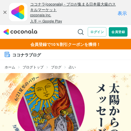
会員登録で10％割引クーポンを獲得！
ココナラブログ
ホーム
ブログトップ
ブログ
占い