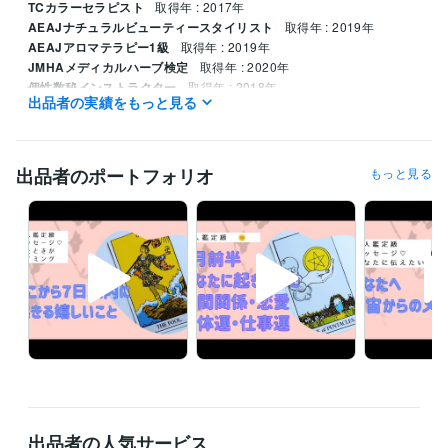
TCカラーセラピスト
取得年 : 2017年
AEAJナチュラルビューティースタイリスト
取得年 : 2019年
AEAJアロマテラピー1級
取得年 : 2019年
JMHAメディカルハーブ検定
取得年 : 2020年
個性数秘インストラクター
取得年 : 2018年
出品者の実績をもっと見る
得意分野
悩み相談・カウンセリング
悩み相談・未来への道筋を立てる
占い
出品者のポートフォリオ
もっと見る
占い
宇宙からメッセージをダウンロードします。
仕事 人生 転機 開
出品者の人気サービス