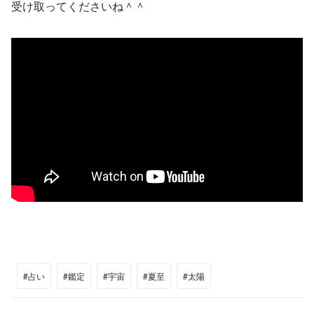
受け取ってくださいね＾＾
#占い
#鑑定
#宇宙
#夏至
#太陽