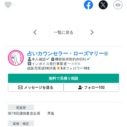
7
一覧に戻る
占いカウンセラー・ローズマリー
本人確認
機密保持契約(NDA)
インボイス発行事業者
未登録
総販売実績
10
評価
5.0
フォロワー
102
無料で見積り相談
メッセージを送る
フォロー
102
受賞歴
第78回謙慎書道会展　　秀逸
資格・検定