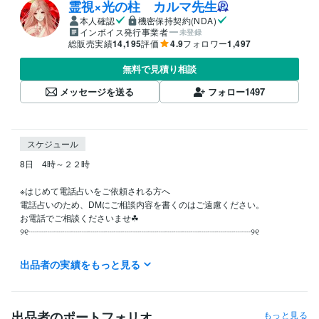
霊視×光の柱 カルマ先生
本人確認
機密保持契約(NDA)
インボイス発行事業者
未登録
総販売実績
14,195
評価
4.9
フォロワー
1,497
無料で見積り相談
メッセージを送る
フォロー
1497
スケジュール
8日　4時～２２時

※はじめて電話占いをご依頼される方へ

電話占いのため、DMにご相談内容を書くのはご遠慮ください。

お電話でご相談くださいませ☘

୨୧┈┈┈┈┈┈┈┈┈┈┈┈┈┈┈┈┈┈┈┈┈┈┈┈┈┈୨୧

出品者の実績をもっと見る
経験職種
ライフスタイル・その他 / 占い師
経験年数 : 7年
受賞歴
出品者のポートフォリオ
もっと見る
ココナラ販売実績5,000件達成!!
ココナラプラチナランク達成‼
マヤ