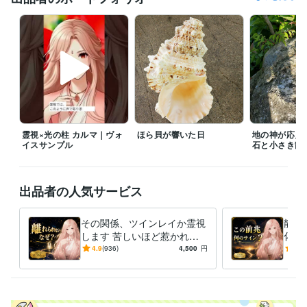
暦講座　おすすめランキング１位！
シングルマザーの悩み、愚痴　
おすすめランキング１位！
不倫タロット部門　おすすめランキング
第1位！　
ココナラ販売実績６,000件達成!!
離婚占い部門　ランキン
グ順１位
ブループリント　ランキング順１位
ソウルプランリーディ
ング　鑑定件数1,000件達成！
フォロワーさん、900人☆ありがとう
ございます！　
LGBT電話相談　おすすめランキング１位
HSPさん
のお悩み★電話占い　おすすめランキング１位
ココナラ販売実績７
０００件突破！
フォロワーさん、１０００人達成★感謝致します！
ココナラ販売実績8,000件達成!!
【恋愛　タロット占い部門】ランキ
霊視×光の柱 カルマ｜ヴォ
ほら貝が響いた日
地の神が応えた
ング１位／７２８件✨　
イスサンプル
石と小さき龍
プログラミング言語・フレームワーク
C:4年
出品者の人気サービス
得意分野
占い
ツイン鑑定、ソウルメイト鑑定
リーディング養成講座
チャネ
その関係、ツインレイか霊視
龍神
リンング講座
します 苦しいほど惹かれる
化の
恋愛
運命
魂の目的
才能
試練
リーディング
チャネリング
理由を読み解きます
今、
4.9
(936)
4,500
円
4.9
占い
霊視
スターシード鑑定
かを
霊
リーディング
スターシード鑑定
龍神鑑定
語学力
英語
日常会話レベル