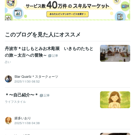
このブログを見た人にオススメ
丹波市＊はしもとみお木彫展 いきものたちと
の旅～太古への冒険～
記事
占い
Star Quartz＊スタークォーツ
2025/11/30 08:52
＊〜自己紹介〜＊
記事
ライフスタイル
嬉多いおり
2025/11/08 04:38