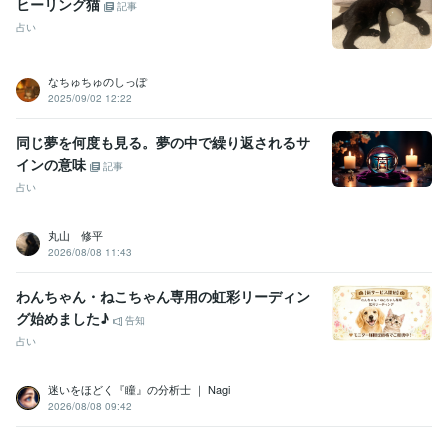
ヒーリング猫
記事
占い
なちゅちゅのしっぽ
2025/09/02 12:22
同じ夢を何度も見る。夢の中で繰り返されるサ
インの意味
記事
占い
丸山 修平
2026/08/08 11:43
わんちゃん・ねこちゃん専用の虹彩リーディン
グ始めました♪
告知
占い
迷いをほどく『瞳』の分析士 ｜ Nagi
2026/08/08 09:42