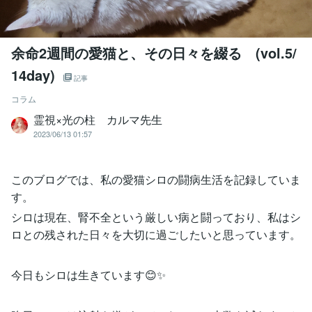
余命2週間の愛猫と、その日々を綴る (vol.5/
14day)
記事
コラム
霊視×光の柱 カルマ先生
2023/06/13 01:57
このブログでは、私の愛猫シロの闘病生活を記録していま
す。
シロは現在、腎不全という厳しい病と闘っており、私はシ
ロとの残された日々を大切に過ごしたいと思っています。
今日もシロは生きています😊✨