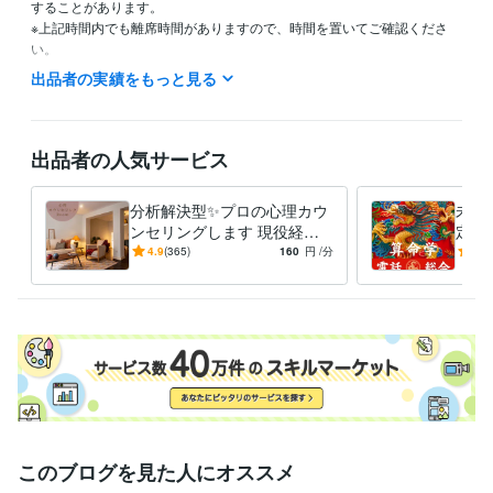
することがあります。

※上記時間内でも離席時間がありますので、時間を置いてご確認くださ
出品者の実績をもっと見る
資格・検定
臨床心理士
取得年 : 2017年
公認心理師
取得年 : 2018年
産業カウンセラー
取得年 : 2010年
出品者の人気サービス
得意分野
占い
算命学鑑定
臨床心理カウンセリング
分析解決型✨プロの心理カウ
未来
ンセリングします 現役経験
定✨
豊富✨臨床心理士&公認心理
19
4.9
(365)
160
円
/分
5.0
師が課題の本質を一緒に整理
もと
相談
このブログを見た人にオススメ