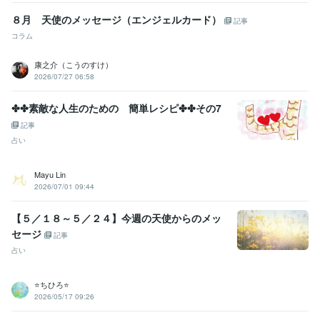
８月 天使のメッセージ（エンジェルカード）
記事
コラム
康之介（こうのすけ）
2026/07/27 06:58
✤✤素敵な人生のための 簡単レシピ✤✤その7
記事
占い
Mayu Lin
2026/07/01 09:44
【５／１８～５／２４】今週の天使からのメッ
セージ
記事
占い
⭐️ちひろ⭐️
2026/05/17 09:26