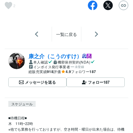
2
一覧に戻る
康之介（こうのすけ）
本人確認
機密保持契約(NDA)
インボイス発行事業者
未登録
総販売実績
918
評価
4.9
フォロワー
187
メッセージを送る
フォロー
187
スケジュール
■待機日程■

木　11時~22時

※他でも業務を行っておりますが、空き時間・曜日が出来た場合は、待機