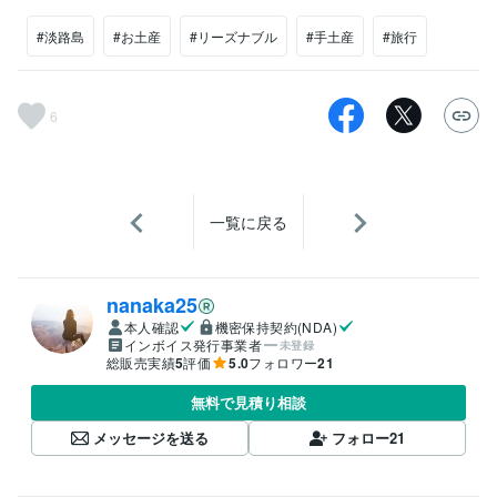
#淡路島
#お土産
#リーズナブル
#手土産
#旅行
6
一覧に戻る
nanaka25
本人確認
機密保持契約(NDA)
インボイス発行事業者
未登録
総販売実績
5
評価
5.0
フォロワー
21
無料で見積り相談
メッセージを送る
フォロー
21