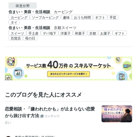
得意分野
住まい・美容・生活相談
カービング
カービング
ソープカービング
趣味
おうち時間
ギフト
手芸
タイ
住まい・美容・生活相談
京都スイーツ
スイーツ
手土産
デパ地下
洋菓子
和菓子
京都
お菓子
ギフト
百貨店
母の日
このブログを見た人にオススメ
恋愛相談・「嫌われたかも」が止まらない恋愛
から抜け出す方法
コンテンツ
占い