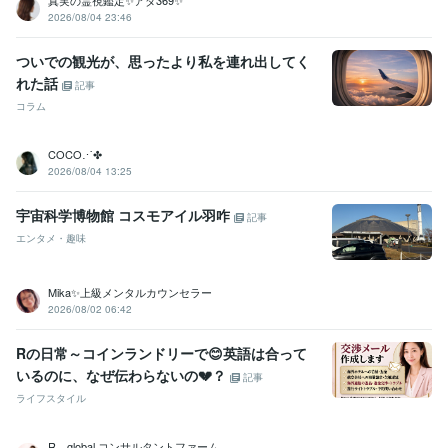
真実の霊視鑑定✨アダ369✨
2026/08/04 23:46
ついでの観光が、思ったより私を連れ出してく
れた話
記事
コラム
COCO⋰✤
2026/08/04 13:25
宇宙科学博物館 コスモアイル羽咋
記事
エンタメ・趣味
Mika✨上級メンタルカウンセラー
2026/08/02 06:42
Rの日常～コインランドリーで😊英語は合って
いるのに、なぜ伝わらないの💔？
記事
ライフスタイル
R．global コンサルタントファーム