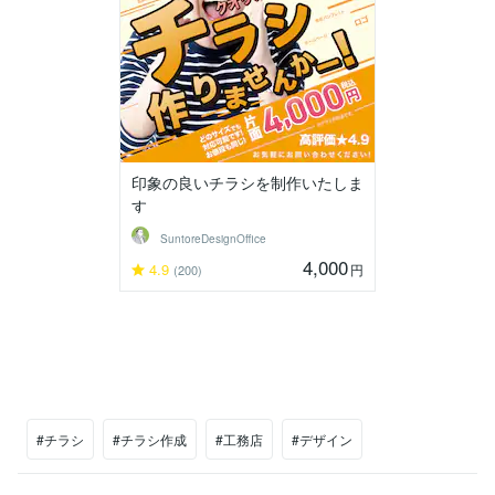
印象の良いチラシを制作いたしま
す
SuntoreDesignOffice
4,000
4.9
円
(200)
#チラシ
#チラシ作成
#工務店
#デザイン