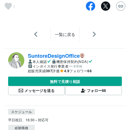
3
一覧に戻る
SuntoreDesignOffice
本人確認
機密保持契約(NDA)
インボイス発行事業者
未登録
総販売実績
397
評価
4.9
フォロワー
66
無料で見積り相談
メッセージを送る
フォロー
66
スケジュール
平日祝日、16:30～対応可 
経験職種