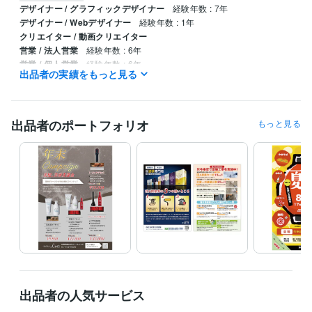
デザイナー / グラフィックデザイナー
経験年数 : 7年
デザイナー / Webデザイナー
経験年数 : 1年
クリエイター / 動画クリエイター
営業 / 法人営業
経験年数 : 6年
営業 / 個人営業
経験年数 : 6年
出品者の実績をもっと見る
職歴
株式会社インクルージョン
2015年3月 ~ 2023年2月
出品者のポートフォリオ
もっと見る
資格・検定
普通自動車第一種運転免許
取得年 : 1997年
ホームヘルパー2級
取得年 : 2013年
ビジネス・クリエイティブツール
Adobe Illustrator:20年
Adobe Photoshop:20年
WordPress:3年
Figma:0年
その他ツール
illustrator:20年
得意分野
デザイン制作
チラシデザイン
出品者の人気サービス
デザイン
DTP
チラシ
パンフレット
ビジネス