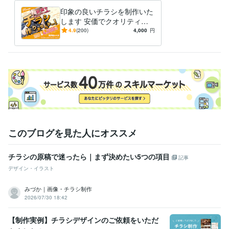
学歴
印象の良いチラシを制作いた
IMI
2002年3月 ~ 2003年2月
します 安価でクオリティー
の高い販促物を1日～3日でご
4.9
(200)
4,000
円
提案。印刷可
このブログを見た人にオススメ
チラシの原稿で迷ったら｜まず決めたい5つの項目
記事
デザイン・イラスト
みづか｜画像・チラシ制作
2026/07/30 18:42
【制作実例】チラシデザインのご依頼をいただ