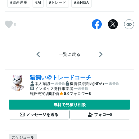
#資産運用
#AI
#トレード
#新NISA
5
一覧に戻る
猫飼い＠トレードコーチ
本人確認
機密保持契約(NDA)
未登録
未登録
インボイス発行事業者
未登録
総販売実績
0
評価
0.0
フォロワー
8
無料で見積り相談
メッセージを送る
フォロー
8
スケジュール