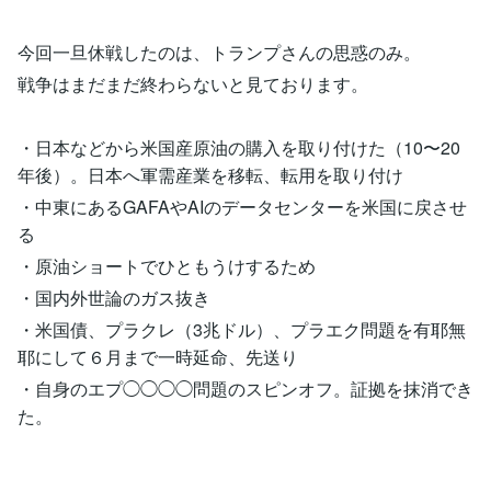
今回一旦休戦したのは、トランプさんの思惑のみ。
戦争はまだまだ終わらないと見ております。
・日本などから米国産原油の購入を取り付けた（10〜20
年後）。日本へ軍需産業を移転、転用を取り付け
・中東にあるGAFAやAIのデータセンターを米国に戻させ
る
・原油ショートでひともうけするため
・国内外世論のガス抜き
・米国債、プラクレ（3兆ドル）、プラエク問題を有耶無
耶にして６月まで一時延命、先送り
・自身のエプ◯◯◯◯問題のスピンオフ。証拠を抹消でき
た。