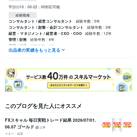
平日の10：00-22：00対応可能
経験職種
コンサルタント / 経営コンサルタント
経験年数 : 5年
コンサルタント / 財務・会計コンサルタント
経験年数 : 3年
経営・マネジメント / 経営者・CEO・COO
経験年数 : 12年
管理 / 財務
経験年数 : 4年
管理 / 経理
経験年数 : 4年
出品者の実績をもっと見る
職歴
トレードアイデアラボ
2012年4月 ~ 現在
受賞歴
トレード上達の教科書
初心者から達人への9つのステップ「Deep Tra
ding」
トレード特別講義「トレード戦略を先出しするための方法」
トレード特別講義「超地味だが重要なトレードの資金管理」
トレー
ド特別講義「FXと株式投資の相関性を理解する」
トレード特別講義
「新NISAで年利35％FIREを目指して」
トレード改善の教科書
30代
このブログを見た人にオススメ
からの最高の生き方
トレードマイスター
FXスキャル 毎日実戦トレード結果 2026/07/01.
資格・検定
06.07 ゴールド
証券アナリスト
取得年 : 2014年
記事
マネー・副業