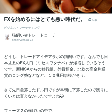
FXを始めるにはとても悪い時代だ。
記事
ビジネス・マーケティング
猫飼い＠トレードコーチ
2026/04/09 04:41
どうも、トレードアイデアラボの猫飼いです。なんでも日
本🇯🇵のFX人口（ミセスワタナベ）が爆増しているそう
です。新NISAからの移行組、外貨預金、北欧の高金利通
貨のロング勢などなど。１０兆円規模だそう。
さて先日急落したドル円ですが早朝に下落したので獲りに
くいとは言えなかったですよね🤭
フェーズ２の横ばいの中で、