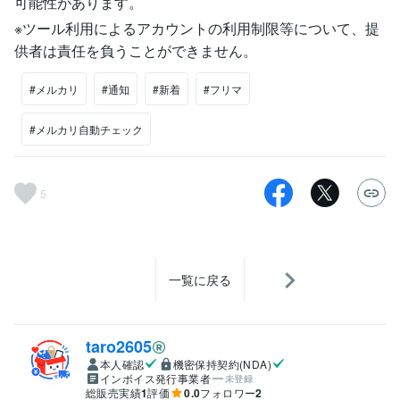
可能性があります。
※ツール利用によるアカウントの利用制限等について、提
供者は責任を負うことができません。
#メルカリ
#通知
#新着
#フリマ
#メルカリ自動チェック
5
一覧に戻る
taro2605
本人確認
機密保持契約(NDA)
インボイス発行事業者
未登録
総販売実績
1
評価
0.0
フォロワー
2