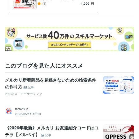
ッケ|メルカリの新着商品を
-
(1)
1,000
円
素早く見っけよう
得意分野
IT相談・システム開発
アプリ、システム開発
このブログを見た人にオススメ
メルカリ新着商品を見逃さないための検索条件
の作り方
記事
ビジネス・マーケティング
taro2605
2026/05/11 15:13
《2026年最新》メルカリ お友達紹介コードはコ
チラ【メルペイ】
記事