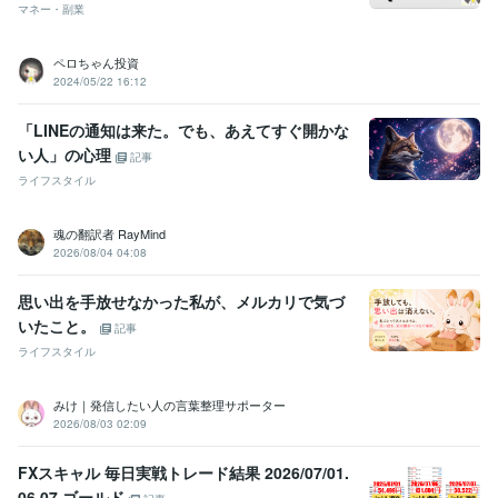
マネー・副業
ペロちゃん投資
2024/05/22 16:12
「LINEの通知は来た。でも、あえてすぐ開かな
い人」の心理
記事
ライフスタイル
魂の翻訳者 RayMind
2026/08/04 04:08
思い出を手放せなかった私が、メルカリで気づ
いたこと。
記事
ライフスタイル
みけ｜発信したい人の言葉整理サポーター
2026/08/03 02:09
FXスキャル 毎日実戦トレード結果 2026/07/01.
06.07 ゴールド