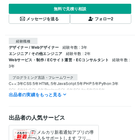
無料で見積り相談
メッセージを送る
フォロー
2
経験職種
デザイナー / Webデザイナー
経験年数 : 3年
エンジニア / その他エンジニア
経験年数 : 2年
Webサービス・制作 / ECサイト運営・ECコンサルタント
経験年数 :
3年
プログラミング言語・フレームワーク
C++:3年
CSS:5年
HTML:5年
JavaScript:5年
PHP:5年
Python:3年
SQL:5年
MySQL:5年
PostgreSQL:5年
SQLite:5年
Git:5年
出品者の実績をもっと見る
ビジネス・クリエイティブツール
Wix:2年
Access:1年
Excel:10年
Google スプレッドシート:10年
Google ドキュメント:2年
PowerPoint:10年
Word:10年
BASE:2年
出品者の人気サービス
EC-CUBE:2年
カラーミーショップ:4年
freee:5年
PCA:6年
弥生会計:5年
Google Analytics:8年
ChatGPT:2年
DALL-E:2年
メルカリ新着通知アプリの導
Adobe Photoshop:10年
Adobe Premiere Pro:4年
入をサポートします フリミ
Adobe Illustrator:5年
Canva:2年