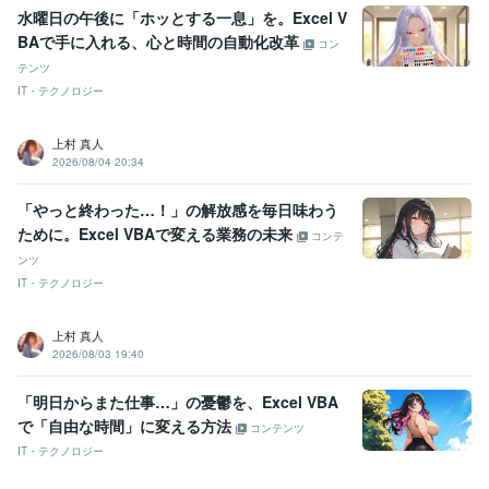
水曜日の午後に「ホッとする一息」を。Excel V
BAで手に入れる、心と時間の自動化改革
コン
テンツ
IT・テクノロジー
上村 真人
2026/08/04 20:34
「やっと終わった…！」の解放感を毎日味わう
ために。Excel VBAで変える業務の未来
コンテ
ンツ
IT・テクノロジー
上村 真人
2026/08/03 19:40
「明日からまた仕事…」の憂鬱を、Excel VBA
で「自由な時間」に変える方法
コンテンツ
IT・テクノロジー