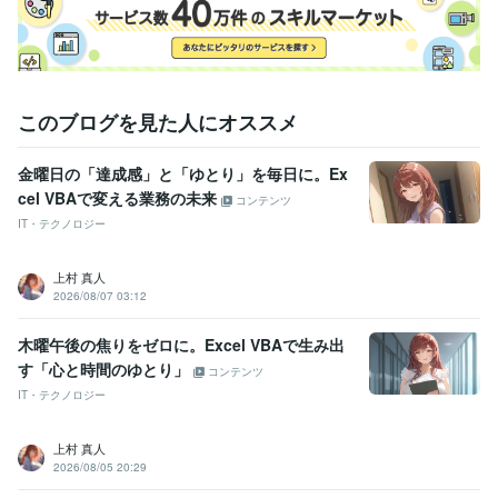
NovelAI:0年
得意分野
IT相談・システム開発
VBA・RPA・Excelツール開発
金融
IT・通信
製造
サービス
イラスト作成・漫画制作
AIイラスト キャラデザ 流行服
このブログを見た人にオススメ
個人
エンタメ・ホビー
ゲーム
出版・メディア
金曜日の「達成感」と「ゆとり」を毎日に。Ex
学歴
栃木県立足利商業高等学校
1995年3月 ~ 1998年2月
cel VBAで変える業務の未来
コンテンツ
IT・テクノロジー
上村 真人
2026/08/07 03:12
木曜午後の焦りをゼロに。Excel VBAで生み出
す「心と時間のゆとり」
コンテンツ
IT・テクノロジー
上村 真人
2026/08/05 20:29