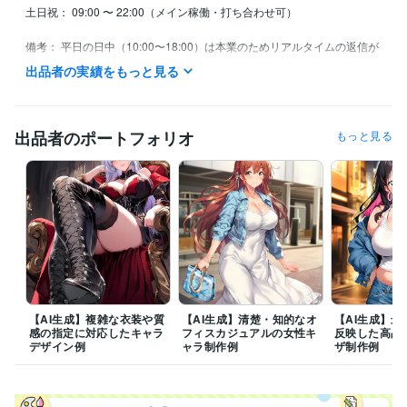
土日祝： 09:00 〜 22:00（メイン稼働・打ち合わせ可）

備考： 平日の日中（10:00〜18:00）は本業のためリアルタイムの返信が
難しい場合がございます。24時間以内の返信を心がけております。
出品者の実績をもっと見る
経験職種
エンジニア / システムエンジニア
経験年数 : 15年
エンジニア / RPAエンジニア（マクロ・VBA）
経験年数 : 14年
出品者のポートフォリオ
もっと見る
エンジニア / 製品エンジニア（ハードウェア）
経験年数 : 12年
エンジニア / 情報システム・社内SE
経験年数 : 14年
PM・PO・ディレクター / プロジェクトリーダー
経験年数 : 13年
資格・検定
情報処理技術者（応用情報技術者）
取得年 : 2014年
G検定（ジェネラリスト検定）
取得年 : 2023年
情報セキュリティマネジメント
取得年 : 2018年
プログラミング言語・フレームワーク
VBA:14年
C:10年
【AI生成】複雑な衣装や質
【AI生成】清楚・知的なオ
【AI生成】
感の指定に対応したキャラ
フィスカジュアルの女性キ
反映した高品
デザイン例
ャラ制作例
ザ制作例
ビジネス・クリエイティブツール
Excel:13年
その他ツール