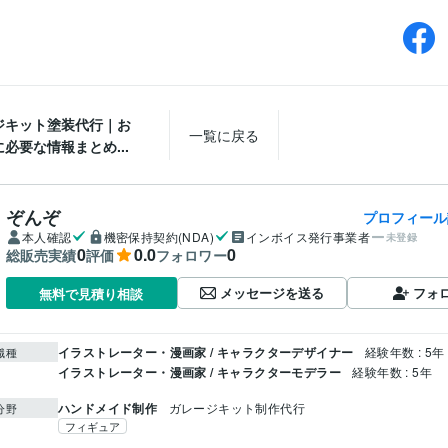
ジキット塗装代行｜お
一覧に戻る
必要な情報まとめ...
ぞんぞ
プロフィール
本人確認
機密保持契約(NDA)
インボイス発行事業者
未登録
0
0.0
0
総販売実績
評価
フォロワー
メッセージを送る
フォ
無料で見積り相談
イラストレーター・漫画家 / キャラクターデザイナー
経験年数 : 5年
職種
イラストレーター・漫画家 / キャラクターモデラー
経験年数 : 5年
ハンドメイド制作
ガレージキット制作代行
分野
フィギュア