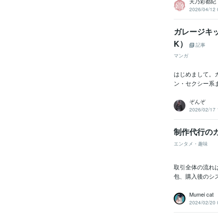
天乃彩都紀
2026/04/12 
ガレージキ
K）
記事
マンガ
はじめまして。
ン・セクシー系
ぞんぞ
2026/02/17 
制作代行の
エンタメ・趣味
取引全体の流れ
包、購入後のシ
Mumei cat
2024/02/20 