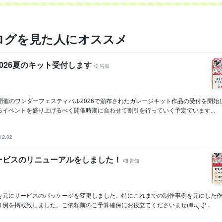
ログを見た人にオススメ
026夏のキット受付します
告知
6日開催のワンダーフェスティバル2026で頒布されたガレージキット作品の受付を開
るイベントを盛り上げるべく開催時期に合わせて割引を行っていく予定でいます...
12:02
ービスのリニューアルをしました！
告知
を元にサービスのパッケージを変更しました。特にこれまでの制作事例を元にした
例を掲載致しました。ご依頼前のご予算確保にお役立てくださいませ(❁ᴗ͈ˬᴗ͈)⁾...