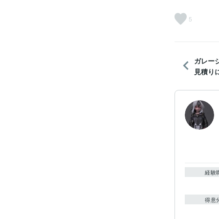
5
ガレー
見積りに
経験
得意