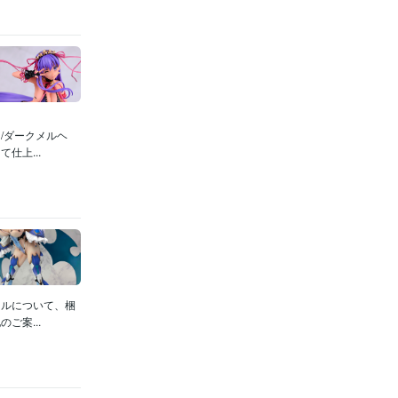
/ダークメルヘ
仕上...
セルについて、梱
ご案...