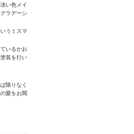
、淡い色メイ
、グラデーシ
というミスマ
いているかお
で塗装を行い
れば限りなく
ラの愛をお聞