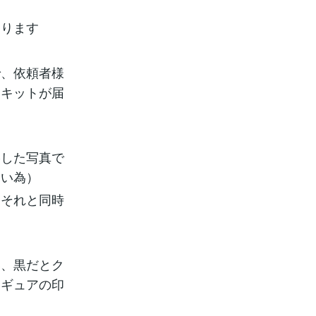
おります
で、依頼者様
たキットが届
影した写真で
しい為）
、それと同時
い、黒だとク
ィギュアの印