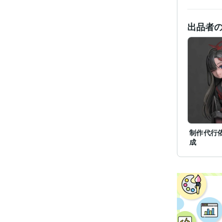
出品者
制作代行
成