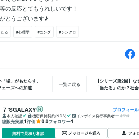
等の反応とてもうれしいです！
がとうございます♪
当たる
#心理学
#ユング
#シンクロ
い「場」がもたらす、
【シリーズ第2回】な
一覧に戻る
フェーズへの加速
「当たる」のか？社会心
７’SGALAXY
プロフィール
本人確認
機密保持契約(NDA)
インボイス発行事業者
未登録
1
0.0
4
総販売実績
評価
フォロワー
メッセージを送る
フォ
無料で見積り相談