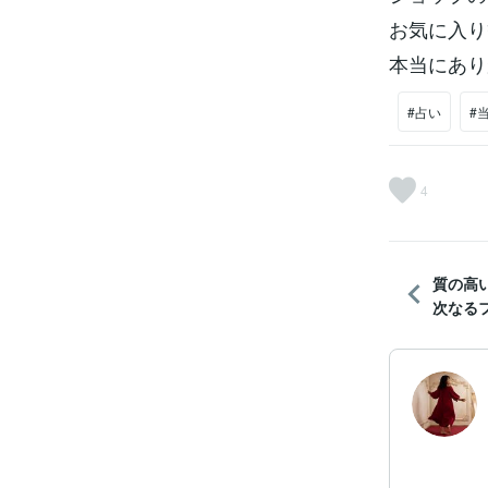
お気に入り
本当にあり
#占い
#
4
質の高
次なる