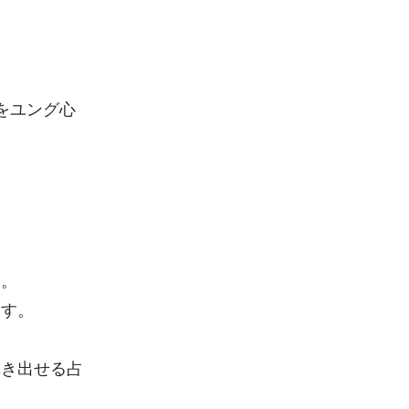
をユング心
す。
ます。
導き出せる占