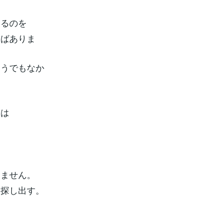
いるのを
しばありま
そうでもなか
らは
りません。
を探し出す。