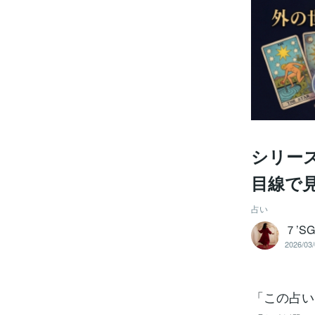
シリー
目線で
占い
７’SG
2026/03/
「この占い