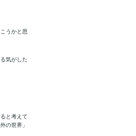
いこうかと思
いる気がした
あると考えて
「外の世界」