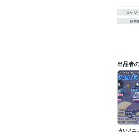
スケジ
経験
出品者
占いメニ