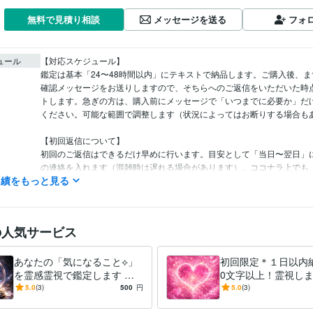
メッセージを送る
フォ
無料で見積り相談
ュール
【対応スケジュール】

鑑定は基本「24〜48時間以内」にテキストで納品します。ご購入後、
確認メッセージをお送りしますので、そちらへのご返信をいただいた時
トします。急ぎの方は、購入前にメッセージで「いつまでに必要か」だ
ください。可能な範囲で調整します（状況によってはお断りする場合もあ
【初回返信について】

初回のご返信はできるだけ早めに行います。目安として「当日〜翌日」
の連絡を入れます（混雑時は遅れる場合があります）。ココナラ上でも
実績をもっと見る
間」や「お届け日数」は目安表示のため、確定納期がある場合は事前確
す。

【お休み・遅延の可能性】

の人気サービス
本業の都合や深夜帯は返信が遅くなることがあります。その場合も放置
だけは必ずご連絡します。
あなたの「気になること⟡」
初回限定＊１日以内納
AI・機械学習 / RPA・AI導入支援コンサルタント
経験年数 : 6年
職種
を霊感霊視で鑑定します 笑
0文字以上！霊視しま
PM・PO・ディレクター / プロジェクトマネージャー
経験年数 : 5年
顔を取り戻すために、視てほ
はお試しに鑑定して
5.0
(3)
500
円
5.0
(3)
カスタマーサポート・カスタマーサクセス / コールセンター管理・運
しい霊視・透視で丁寧にお伝
限定のサービスにな
: 8年