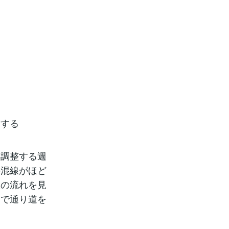
にする
再調整する週
の混線がほど
肢の流れを見
えで通り道を
。