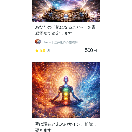
あなたの「気になること⟡」を霊
感霊視で鑑定します
hinata｜三体世界の霊媒師 ＊輝く星
500
5.0
円
(3)
夢は現在と未来のサイン、解読し
導きます