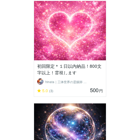
初回限定＊１日以内納品！800文
字以上！霊視します
hinata｜三体世界の霊媒師 ＊輝く星
500
5.0
円
(3)