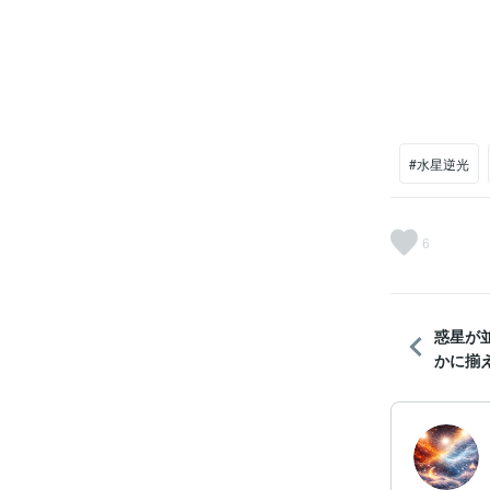
#水星逆光
6
惑星が
かに揃