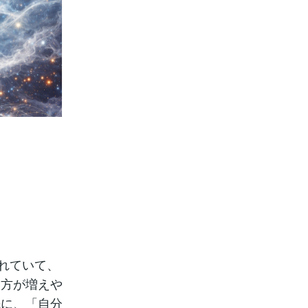
われていて、
い方が増えや
先に、「自分