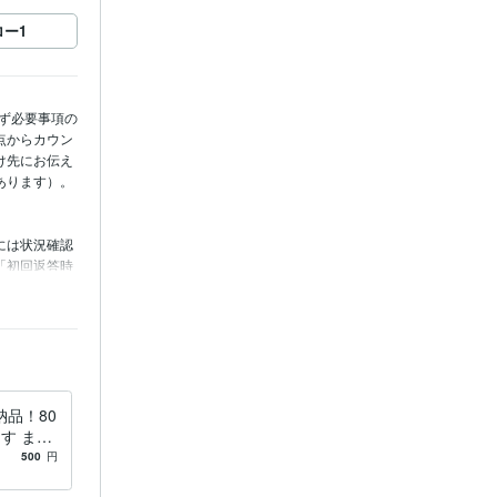
ロー
1
まず必要事項の
点からカウン
け先にお伝え
ります）。

には状況確認
「初回返答時
認が確実で
はせず、状況
品！80
す まず
みたい人
500
円
営
経験年数
ります！