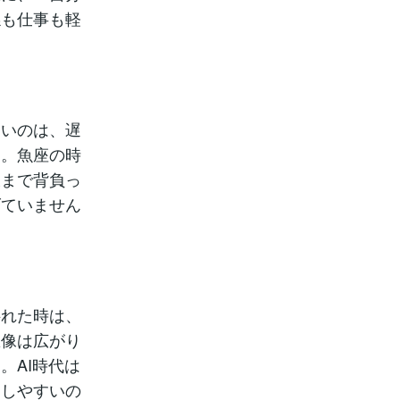
係も仕事も軽
すいのは、遅
す。魚座の時
嫌まで背負っ
げていません
揺れた時は、
想像は広がり
。AI時代は
幅しやすいの