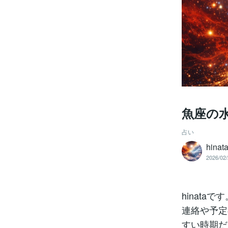
魚座の
占い
hin
2026/02/
hinat
連絡や予定
すい時期だ