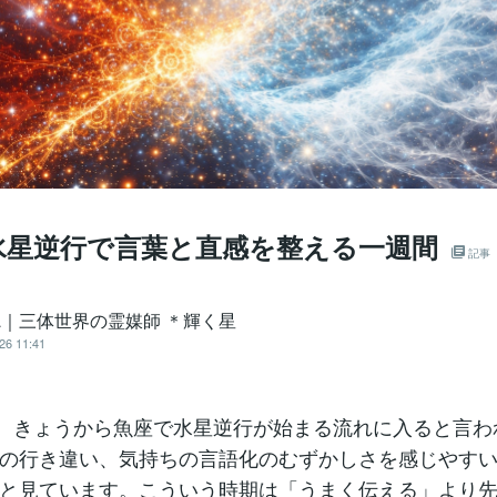
水星逆行で言葉と直感を整える一週間
記事
ata｜三体世界の霊媒師 ＊輝く星
26 11:41
aです。きょうから魚座で水星逆行が始まる流れに入ると言
の行き違い、気持ちの言語化のむずかしさを感じやす
と見ています。こういう時期は「うまく伝える」より