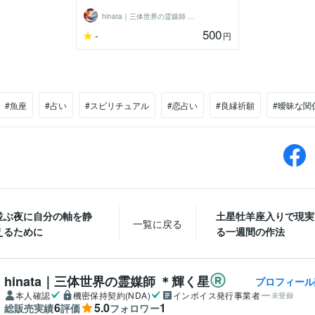
hinata｜三体世界の霊媒師 ＊輝く星
500
-
円
#魚座
#占い
#スピリチュアル
#恋占い
#良縁祈願
#曖昧な関
並ぶ夜に自分の軸を静
土星牡羊座入りで現実
一覧に戻る
えるために
る一週間の作法
hinata｜三体世界の霊媒師 ＊輝く星
プロフィール
本人確認
機密保持契約(NDA)
インボイス発行事業者
未登録
6
5.0
1
総販売実績
評価
フォロワー