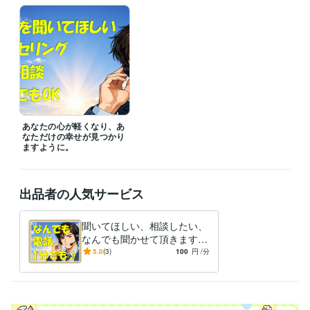
ライフスタイル・その他 / カウンセラー・コーチ
経験年数 : 20年
資格・検定
作業療法士
取得年 : 2005年
メンタル心理カウンセラー
取得年 : 2024年
得意分野
悩み相談・カウンセリング
対人関係、夫婦、家族、恋愛、悩み
悩み相談・カウンセリング
グリーフケア、トラウマ、コンプレック
ス
あなたの心が軽くなり、あ
なただけの幸せが見つかり
ますように。
出品者の人気サービス
聞いてほしい、相談したい、
なんでも聞かせて頂きます
悩み・辛い・苦しい・寂し
5.0
(3)
100
円
/分
い…あなたの心を軽くしてみ
ませんか。