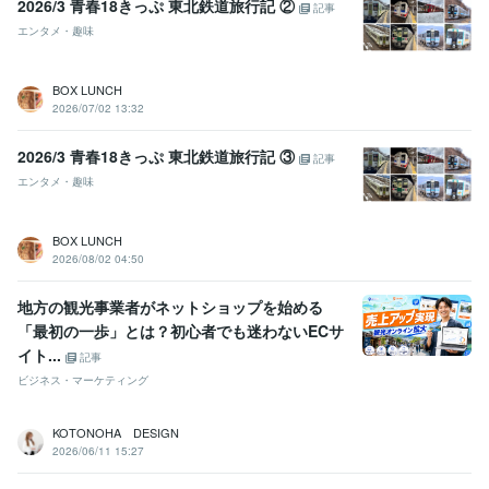
2026/3 青春18きっぷ 東北鉄道旅行記 ②
記事
エンタメ・趣味
BOX LUNCH
2026/07/02 13:32
2026/3 青春18きっぷ 東北鉄道旅行記 ③
記事
エンタメ・趣味
BOX LUNCH
2026/08/02 04:50
地方の観光事業者がネットショップを始める
「最初の一歩」とは？初心者でも迷わないECサ
イト...
記事
ビジネス・マーケティング
KOTONOHA DESIGN
2026/06/11 15:27