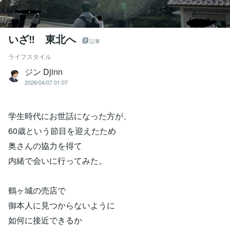
いざ‼ 東北へ
記事
ライフスタイル
ジン Djinn
2026/04/07 01:07
学生時代にお世話になった方が、
60歳という節目を迎えたため
奥さんの協力を得て
内緒で会いに行ってみた。
鶴ヶ城の売店で
御本人に見つからないように
如何に接近できるか