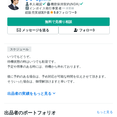
本人確認
機密保持契約(NDA)
インボイス発行事業者
未登録
総販売実績
3
評価
5.0
フォロワー
3
無料で見積り相談
メッセージを送る
フォロー
3
スケジュール
いつでもどうぞ。

待機状態の時はいつでも歓迎です。

予定や用事のある時には、待機から外れております。

後に予約のある場合は、予め対応が可能な時間を伝えさせて頂きます。

そういった場合は、御理解頂けますと幸いです。

御確認頂き、ありがとう御座います。
出品者の実績をもっと見る
経験職種
医療・介護 / 理学療法士
経験年数 : 20年
ライフスタイル・その他 / マッサージ師・セラピスト
経験年数 : 20
出品者のポートフォリオ
もっと見る
年