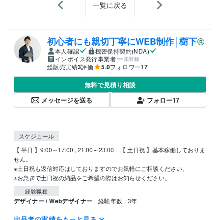
一覧に戻る
初心者にも親切丁寧にWEB制作│樹下
本人確認
機密保持契約(NDA)
インボイス発行事業者
未登録
総販売実績
3
評価
5.0
フォロワー
17
無料で見積り相談
メッセージを送る
フォロー
17
スケジュール
【 平日 】9:00～17:00 , 21:00～23:00　【 土日祝 】基本稼働しておりま
せん。

※土日祝も返信対応はしておりますのでお気軽にご相談ください。

※お急ぎで土日祝の納品をご希望の際はお知らせください。
経験職種
デザイナー / Webデザイナー
経験年数 : 3年
出品者の実績をもっと見る
資格・検定