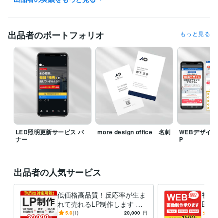
司書
取得年 : 2011年
プログラミング言語・フレームワーク
出品者のポートフォリオ
もっと見る
CSS:2年
HTML:2年
JavaScript:2年
Sass:2年
ビジネス・クリエイティブツール
WordPress:2年
Adobe Photoshop:4年
Canva:3年
ChatGPT:2年
得意分野
Web制作・HP作成・EC構築
LP制作
LED照明更新サービス バ
more design office 名刺
WEBデザイン
ナー
P
出品者の人気サービス
低価格高品質！反応率が生ま
初心
れて売れるLP制作します WE
B掲
B解析1回無料で公開後の改善
ラが
5.0
(1)
20,000
円
5.0