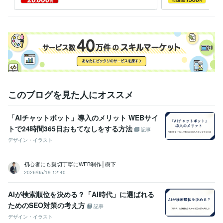
まで。スマホ最適化対応
「親
価」
このブログを見た人にオススメ
「AIチャットボット」導入のメリット WEBサイ
トで24時間365日おもてなしをする方法
記事
デザイン・イラスト
初心者にも親切丁寧にWEB制作│樹下
2026/05/19 12:40
AIが検索順位を決める？「AI時代」に選ばれる
ためのSEO対策の考え方
記事
デザイン・イラスト