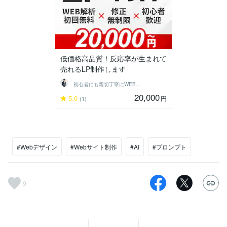
低価格高品質！反応率が生まれて
売れるLP制作します
初心者にも親切丁寧にWEB制作│樹下
20,000
5.0
円
(1)
#Webデザイン
#Webサイト制作
#AI
#プロンプト
9