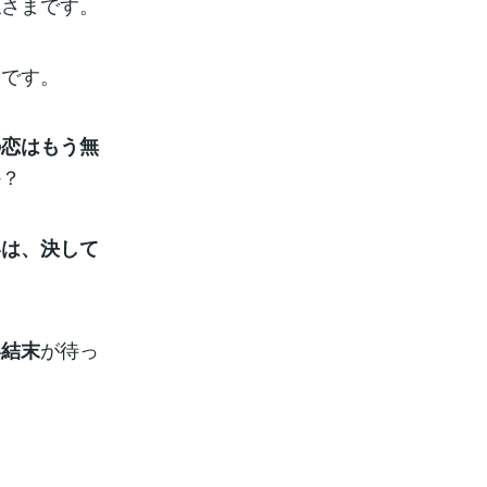
仏さまです。
動です。
の恋はもう無
か？
いは、決して
が待っ
い結末