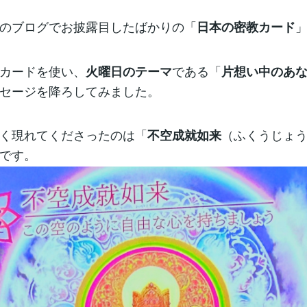
のブログでお披露目したばかりの「
日本の密教カード
カードを使い、
である「
火曜日のテーマ
片想い中のあ
セージを降ろしてみました。
く現れてくださったのは「
（ふくうじょ
不空成就如来
です。