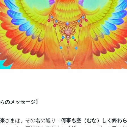
】
らのメッセージ
さまは、その名の通り「
来
何事も空（むな）しく終わ