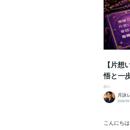
【片想
悟と一
占い
月詠
2026/05/
こんにちは