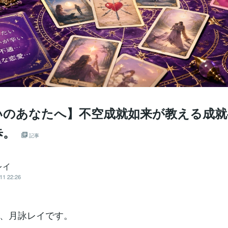
いのあなたへ】不空成就如来が教える成就
歩。
記事
レイ
11 22:26
、月詠レイです。