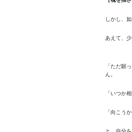
しかし、如
あえて、少
「ただ願っ
ん。
「いつか相
「向こうか
と、自分を