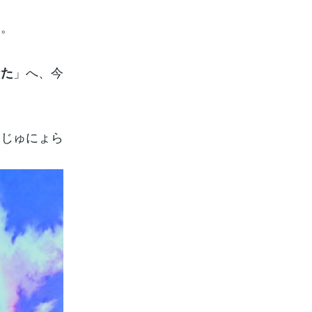
」。
」へ、今
なた
うじゅにょら