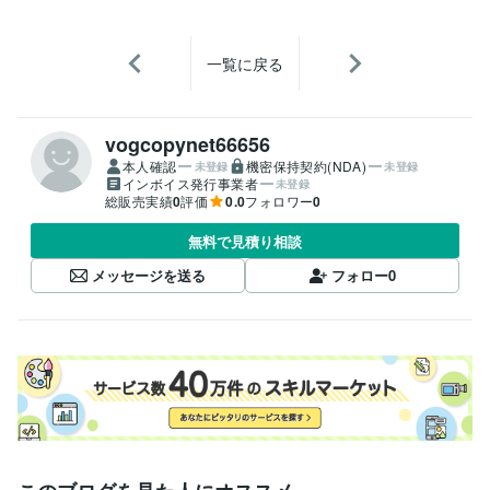
一覧に戻る
vogcopynet66656
本人確認
機密保持契約(NDA)
未登録
未登録
インボイス発行事業者
未登録
総販売実績
0
評価
0.0
フォロワー
0
無料で見積り相談
メッセージを送る
フォロー
0