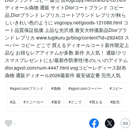
ディオール偽物 通販 サイトDiorコートブランド コピー
品,Diorブランド レプリカ,コートブランド レプリカ!秋ら
しいきれい色のように vogcopy.net/goods-121086.html コ
ート品質保証低価 上品な光沢感 激安大特価新品Diorブラ
ンド レプリカ www.tugikuru.jp/blog/content?id=292403 ス
ーパー コピー どこで 買えるディオールコート新作限定上
品な お得なレアアイテムが多数 新作 大人気！ 通販!クリ
スマスプレゼントにも!最新作防寒性!冬のいいのアイテム
dior.agvol.com/num-4447.html vogコピーレディース財布
偽物 通販ディオール2026最新作 最安値定番 完売人気
#agvol.comブランド
#偽物
#agvol.comスーパー
#コピー
#品
#スニーカー
#激安
#どこで
#買える
#販売
4