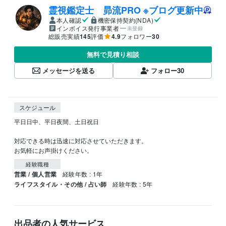
霊視鑑定士 昴流PRO ※ブログ更新中
本人確認
機密保持契約(NDA)
インボイス発行事業者
未登録
総販売実績
145
評価
4.9
フォロワー
30
無料で見積り相談
メッセージを送る
フォロー
30
スケジュール
平日日中、平日夜間、土日祝日

対応できる時は迅速に対応させていただきます。

お気軽にお声掛けください。
経験職種
営業 / 個人営業
経験年数 : 1年
ライフスタイル・その他 / 占い師
経験年数 : 5年
出品者の人気サービス