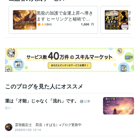
黒龍の加護で金運上昇へ導き
九字
ます ヒーリングと秘術で波
御神
動を整え、豊かさを受け取る
身で
4.9
(64)
1,000
円
5.0
流れをつくる
護エ
このブログを見た人にオススメ
運は「才能」じゃなく「流れ」です。
記事
占い
霊視鑑定士 昴流（すばる）※ブログ更新中
2026/01/03 12:14