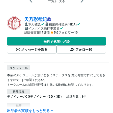
一覧に戻る
天乃彩都紀
本人確認
機密保持契約(NDA)
インボイス発行事業者
総販売実績
14
評価
5.0
フォロワー
10
無料で見積り相談
メッセージを送る
フォロー
10
スケジュール
本業のスケジュールが無いときにステータスを[対応可能です]にしておき
ますので、jご確認ください。

トークルームの対応時間帯はお昼の12時頃に確認しております。
経験職種
デザイナー / CGデザイナー（2D・3D）
経験年数 : 3年
職歴
出品者の実績をもっと見る
天乃彩都紀
2022年3月 ~ 現在