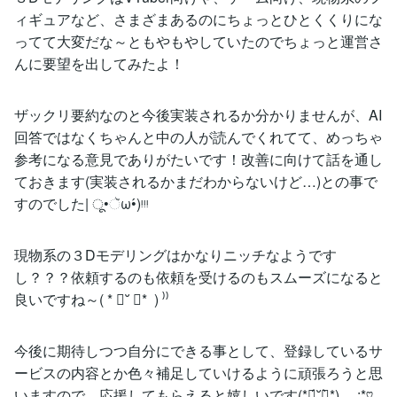
ィギュアなど、さまざまあるのにちょっとひとくくりにな
ってて大変だな～ともやもやしていたのでちょっと運営さ
んに要望を出してみたよ！
ザックリ要約なのと今後実装されるか分かりませんが、AI
回答ではなくちゃんと中の人が読んでくれてて、めっちゃ
参考になる意見でありがたいです！改善に向けて話を通し
ておきます(実装されるかまだわからないけど…)との事で
すのでした| ू•ૅω•́)ᵎᵎᵎ
現物系の３Dモデリングはかなりニッチなようです
し？？？依頼するのも依頼を受けるのもスムーズになると
良いですね～( * ॑˘ ॑* ) ⁾⁾
今後に期待しつつ自分にできる事として、登録しているサ
ービスの内容とか色々補足していけるように頑張ろうと思
いますので、応援してもらえると嬉しいです(*ฅ́˘ฅ̀*) .｡.:*♡