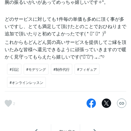
腕の振るいがいがあってめっちゃ嬉しいです✧*。
どのサービスに対しても1件毎の単価も多めに頂く事が多
いですし、とても満足して頂けたとのことでおひねりまで
追加で頂いたりと初めてよかったです( * ॑˘ ॑* )⁾⁾
これからもどんどん質の高いサービスを提供してご縁を頂
いたみな皆様へ還元できるように頑張っていきますので暖
かく見守ってもらえたら嬉しいです(*ฅ́˘ฅ̀*) .｡.:*♡
#日記
#モデリング
#制作代行
#フィギュア
#オンラインレッスン
2