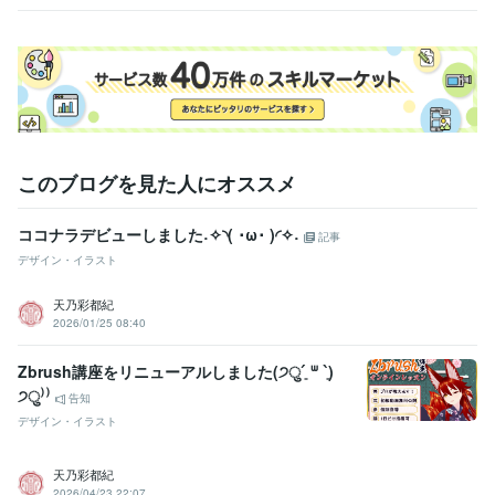
このブログを見た人にオススメ
ココナラデビューしました˖✧◝( ･ω･ )◜✧˖
記事
デザイン・イラスト
天乃彩都紀
2026/01/25 08:40
Zbrush講座をリニューアルしました(੭ु´͈ ᐜ `͈)
੭ु⁾⁾
告知
デザイン・イラスト
天乃彩都紀
2026/04/23 22:07