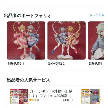
ビジネス・クリエイティブツール
ZBrush:7年
Blender:7年
Fusion 360:7年
Jw_cad:5年
出品者のポートフォリオ
もっと見る
CLIP STUDIO PAINT:10年
Google スプレッドシート:3年
Google ドキュメント:3年
弥生会計:3年
OBS Studio:1年
3tene:1年
Adobe Photoshop:10年
Inkscape:3年
Adobe Illustrator:3年
Adobe After Effects:1年
Rhinoceros:1年
得意分野
イラスト作成・漫画制作
Zbrush
フィギュア
インダストリアルデザ
WEB講師
イラスト作成・漫画制作
fusion360
フィギュア
インダストリアルデザ
制作代行2-1
制作代行2‐2
製作代行1‐1
出品者の人気サービス
ガレージキットの制作代行致
ドー
します ワンフェス2026夏の
ます
キット割引開催中！！
ドド
5.0
(5)
3,000
円
5.0