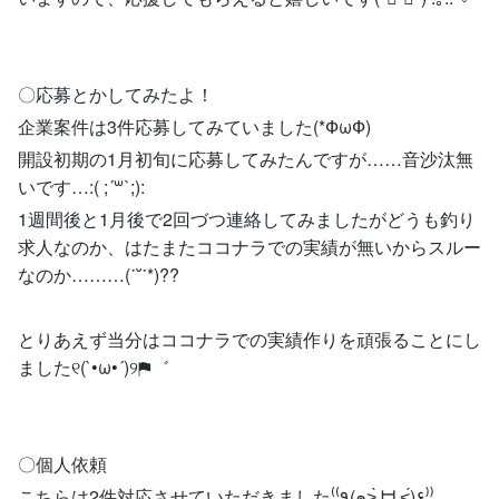
〇応募とかしてみたよ！
企業案件は3件応募してみていました(*ФωФ)
開設初期の1月初旬に応募してみたんですが……音沙汰無
いです…:( ;´꒳`;):
1週間後と1月後で2回づつ連絡してみましたがどうも釣り
求人なのか、はたまたココナラでの実績が無いからスルー
なのか………(˙˘˙*)??
とりあえず当分はココナラでの実績作りを頑張ることにし
ました୧(`•ω•´)୨⚑゛
〇個人依頼
こちらは2件対応させていただきました⁽⁽٩(๑˃̶͈̀ ᗨ ˂̶͈́)۶⁾⁾