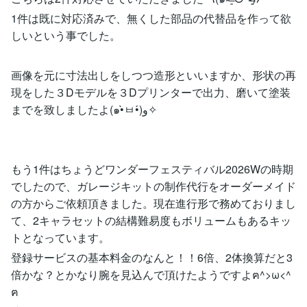
1件は既に対応済みで、無くした部品の代替品を作って欲
しいという事でした。
画像を元に寸法出しをしつつ造形といいますか、形状の再
現をした３Dモデルを３Dプリンターで出力、磨いて塗装
までを致しましたよ(๑•̀ㅂ•́)و✧
もう1件はちょうどワンダーフェスティバル2026Wの時期
でしたので、ガレージキットの制作代行をオーダーメイド
の方からご依頼頂きました。現在進行形で務めておりまし
て、2キャラセットの結構難易度もボリュームもあるキッ
トとなっています。
登録サービスの基本料金のなんと！！6倍、2体換算だと3
倍かな？とかなり腕を見込んで頂けたようですよฅ^>ω<^
ฅ