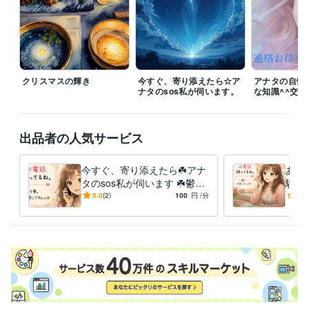
クリスマスの輝き
今すぐ、寄り添えたら☆ア
アナタの自慢
ナタのsos私が伺います。
な知識^^交
出品者の人気サービス
今すぐ、寄り添えたら☘️アナ
あり
タのsos私が伺います ☘️鬱、
験❣
不登校、いじめ、何気ないお
い力
5.0
(2)
100
円
/分
5.0
話もお待ちしてます☘️✨
です