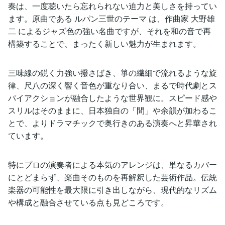
奏は、一度聴いたら忘れられない迫力と美しさを持ってい
ます。原曲である ルパン三世のテーマ は、作曲家 大野雄
二 によるジャズ色の強い名曲ですが、それを和の音で再
構築することで、まったく新しい魅力が生まれます。
三味線の鋭く力強い撥さばき、箏の繊細で流れるような旋
律、尺八の深く響く音色が重なり合い、まるで時代劇とス
パイアクションが融合したような世界観に。スピード感や
スリルはそのままに、日本独自の「間」や余韻が加わるこ
とで、よりドラマチックで奥行きのある演奏へと昇華され
ています。
特にプロの演奏者による本気のアレンジは、単なるカバー
にとどまらず、楽曲そのものを再解釈した芸術作品。伝統
楽器の可能性を最大限に引き出しながら、現代的なリズム
や構成と融合させている点も見どころです。