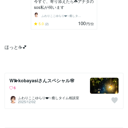
今すぐ、寄り添えたら☘️アナタの
sos私が伺います
ふわりここゆらり❤️✨癒しタイム相談室
100
5.0
円
/分
(2)
ほっと☕️💕
W💫kobayasiさんスペシャル🌸
6
ふわりここゆらり❤️✨癒しタイム相談室
2025/12/02