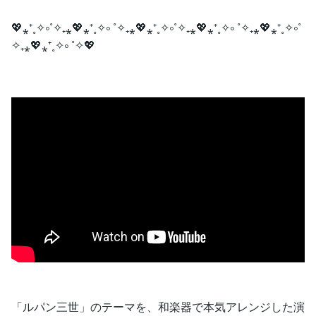
💖⁎⁺˳✧༚˚✧₊⁎💖⁎⁺˳✧༚ ˚✧₊⁎💖⁎⁺˳✧༚˚✧₊⁎💖⁎⁺˳✧༚ ˚✧₊⁎💖⁎⁺˳✧༚˚
✧₊⁎💖⁎⁺˳✧༚ ˚✧💖
「ルパン三世」のテーマを、和楽器で本気アレンジした演