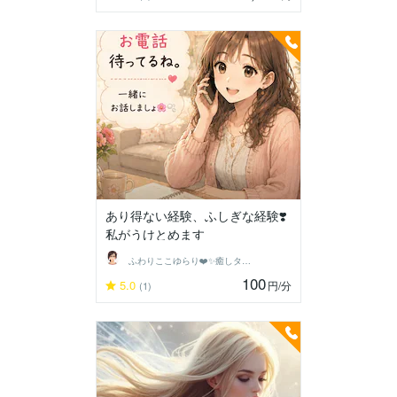
あり得ない経験、ふしぎな経験❣️
私がうけとめます
ふわりここゆらり❤️✨癒しタイム相談室
100
5.0
円
/分
(1)