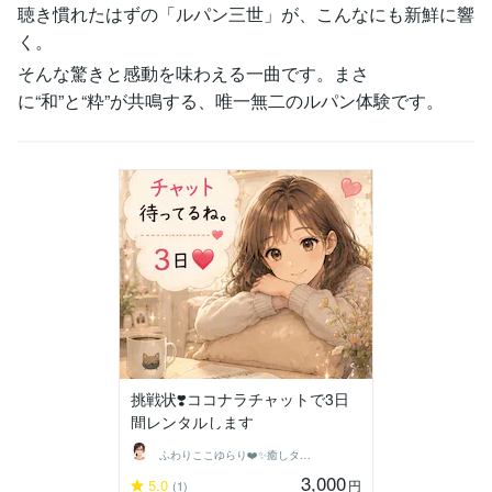
聴き慣れたはずの「ルパン三世」が、こんなにも新鮮に響
く。
そんな驚きと感動を味わえる一曲です。まさ
に“和”と“粋”が共鳴する、唯一無二のルパン体験です。
挑戦状❣️ココナラチャットで3日
間レンタルします
ふわりここゆらり❤️✨癒しタイム相談室
3,000
5.0
円
(1)