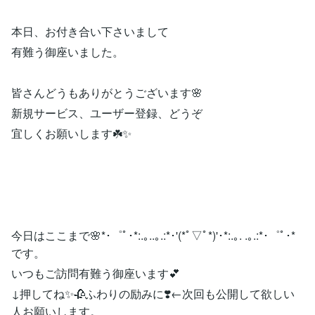
本日、お付き合い下さいまして
有難う御座いました。
皆さんどうもありがとうございます🌸
新規サービス、ユーザー登録、どうぞ
宜しくお願いします☘️✨
今日はここまで🌸*･゜ﾟ･*:.｡..｡.:*･'(*ﾟ▽ﾟ*)'･*:.｡. .｡.:*･゜ﾟ･*
です。
いつもご訪問有難う御座います💕
↓押してね✨🥀ふわりの励みに❣️←次回も公開して欲しい
人お願いします。