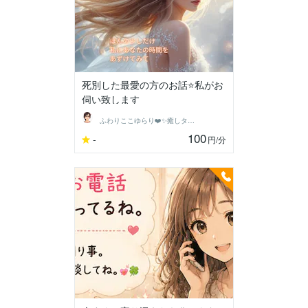
死別した最愛の方のお話⭐️私がお
伺い致します
ふわりここゆらり❤️✨癒しタイム相談室
100
-
円
/分