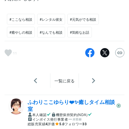
#ここなら相談
#レンタル彼女
#元気がでる相談
#癒やしの相談
#なんでも相談
#気軽なお話
11
一覧に戻る
ふわりここゆらり❤️✨癒しタイム相談
室
本人確認
機密保持契約(NDA)
インボイス発行事業者
未登録
総販売実績
4
評価
5.0
フォロワー
33