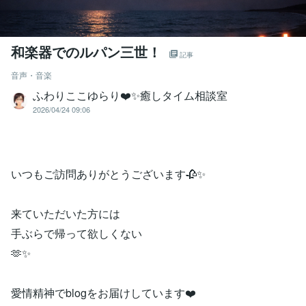
和楽器でのルパン三世！
記事
音声・音楽
ふわりここゆらり❤️✨癒しタイム相談室
2026/04/24 09:06
いつもご訪問ありがとうございます🥀✨
来ていただいた方には
手ぶらで帰って欲しくない
🫶✨
愛情精神でblogをお届けしています❤️