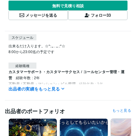
無料で見積り相談
メッセージを送る
フォロー
33
スケジュール
出来るだけ入ります。☆*:.｡. .｡.:*☆

8:00から23:00迄の予定です

経験職種
カスタマーサポート・カスタマーサクセス / コールセンター管理・運
営
経験年数 : 2年
不動産 / 不動産・マンション・ビル管理
経験年数 : 3年
出品者の実績をもっと見る
ライフスタイル・その他 / その他
経験年数 : 10年
出品者のポートフォリオ
もっと見る