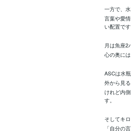
一方で、水
言葉や愛情
い配置です
月は魚座2
心の奥には
ASCは水
外から見る
けれど内側
す。
そしてキロ
「自分の言