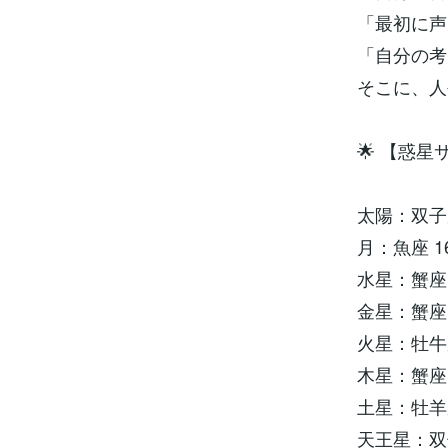
「最初に声
「自分の考
そこに、人
🌟 【惑
太陽：双子座
月：魚座 1
水星：蟹座 
金星：蟹座 
火星：牡牛座
木星：蟹座 
土星：牡羊座
天王星：双子