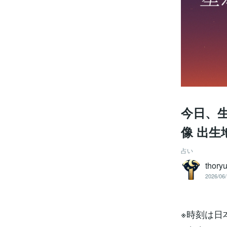
今日、生
像 出生地
占い
thory
2026/06/
※時刻は日