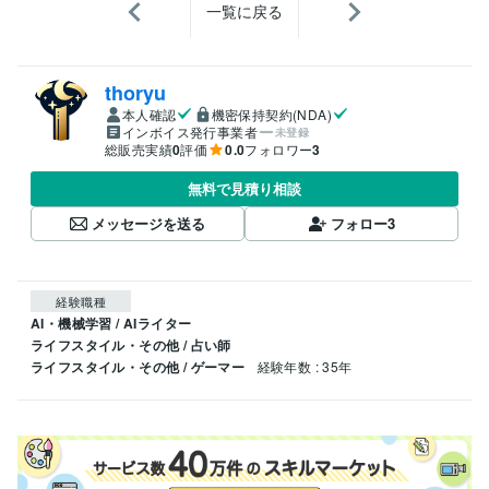
一覧に戻る
thoryu
本人確認
機密保持契約(NDA)
インボイス発行事業者
未登録
総販売実績
0
評価
0.0
フォロワー
3
無料で見積り相談
メッセージを送る
フォロー
3
経験職種
AI・機械学習 / AIライター
ライフスタイル・その他 / 占い師
ライフスタイル・その他 / ゲーマー
経験年数 : 35年